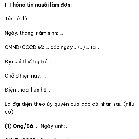
I. Thông tin người làm đơn:
Tên tôi là: …
Ngày, tháng, năm sinh: …
CMND/CCCD số: … cấp ngày …/…/… tại …
Địa chỉ thường trú: …
Chỗ ở hiện nay: …
Điện thoại liên hệ: …
Là đại diện theo ủy quyền của các cá nhân sau (nếu
có):
(1) Ông/Bà:
… Ngày sinh: …