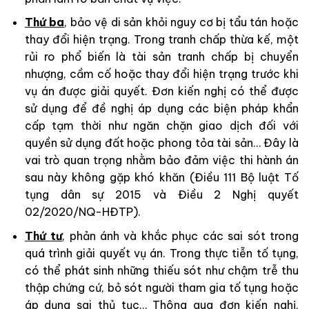
Thứ ba
, bảo vệ di sản khỏi nguy cơ bị tẩu tán hoặc
thay đổi hiện trạng. Trong tranh chấp thừa kế, một
rủi ro phổ biến là tài sản tranh chấp bị chuyển
nhượng, cầm cố hoặc thay đổi hiện trạng trước khi
vụ án được giải quyết. Đơn kiến nghị có thể được
sử dụng để đề nghị áp dụng các biện pháp khẩn
cấp tạm thời như ngăn chặn giao dịch đối với
quyền sử dụng đất hoặc phong tỏa tài sản… Đây là
vai trò quan trọng nhằm bảo đảm việc thi hành án
sau này không gặp khó khăn (Điều 111 Bộ luật Tố
tụng dân sự 2015 và Điều 2 Nghị quyết
02/2020/NQ-HĐTP).
Thứ tư
, phản ánh và khắc phục các sai sót trong
quá trình giải quyết vụ án. Trong thực tiễn tố tụng,
có thể phát sinh những thiếu sót như chậm trễ thu
thập chứng cứ, bỏ sót người tham gia tố tụng hoặc
áp dụng sai thủ tục… Thông qua đơn kiến nghị,