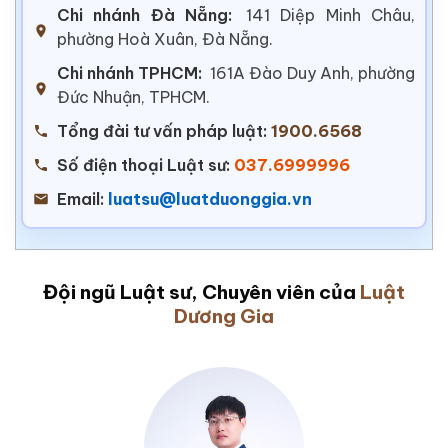
Chi nhánh Đà Nẵng:
141 Diệp Minh Châu,
phường Hoà Xuân, Đà Nẵng.
Chi nhánh TPHCM:
161A Đào Duy Anh, phường
Đức Nhuận, TPHCM.
Tổng đài tư vấn pháp luật:
1900.6568
Số điện thoại Luật sư:
037.6999996
Email:
luatsu@luatduonggia.vn
Đội ngũ Luật sư, Chuyên viên của
Luật
Dương Gia