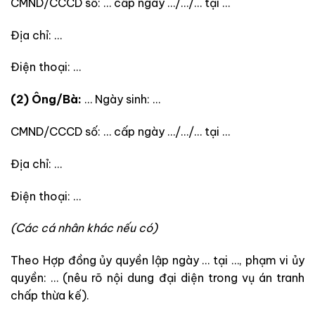
CMND/CCCD số: … cấp ngày …/…/… tại …
Địa chỉ: …
Điện thoại: …
(2) Ông/Bà:
… Ngày sinh: …
CMND/CCCD số: … cấp ngày …/…/… tại …
Địa chỉ: …
Điện thoại: …
(Các cá nhân khác nếu có)
Theo Hợp đồng ủy quyền lập ngày … tại …, phạm vi ủy
quyền: … (nêu rõ nội dung đại diện trong vụ án tranh
chấp thừa kế).