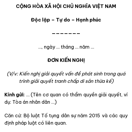
CỘNG HÒA XÃ HỘI CHỦ NGHĨA VIỆT NAM
Độc lập – Tự do – Hạnh phúc
———————
…, ngày … tháng … năm …
ĐƠN KIẾN NGHỊ
(V/v: Kiến nghị giải quyết vấn đề phát sinh trong quá
trình giải quyết tranh chấp di sản thừa kế)
Kính gửi:
… (Tên cơ quan có thẩm quyền giải quyết, ví
dụ: Tòa án nhân dân …)
Căn cứ: Bộ luật Tố tụng dân sự năm 2015 và các quy
định pháp luật có liên quan.