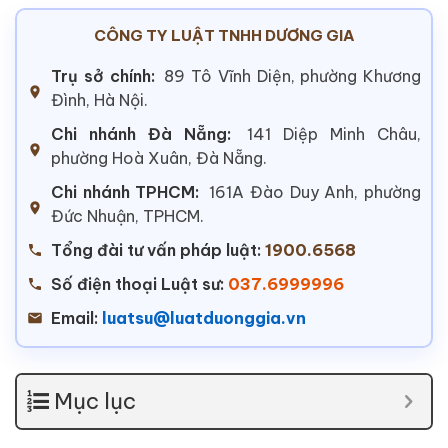
CÔNG TY LUẬT TNHH DƯƠNG GIA
Trụ sở chính:
89 Tô Vĩnh Diện, phường Khương
Đình, Hà Nội.
Chi nhánh Đà Nẵng:
141 Diệp Minh Châu,
phường Hoà Xuân, Đà Nẵng.
Chi nhánh TPHCM:
161A Đào Duy Anh, phường
Đức Nhuận, TPHCM.
Tổng đài tư vấn pháp luật:
1900.6568
Số điện thoại Luật sư:
037.6999996
Email:
luatsu@luatduonggia.vn
Mục lục