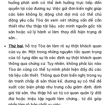
huống phát sinh có thể ảnh hưởng trực tiếp đến
quyền lợi của đương sự. Việc gửi đơn kiến nghị giúp
các bên không bị động chờ đợi mà có thể chủ
động yêu cầu Tòa án xem xét những vấn đề cần
thiết như thu thập tài liệu, xác minh nguồn gốc tài
sản hoặc xử lý hành vi làm thay đổi hiện trạng di
sản…
Thứ hai,
hỗ trợ Tòa án làm rõ sự thật khách quan
của vụ án. Một trong những nguyên tắc quan trọng
của tố tụng dân sự là xác định sự thật khách quan
thông qua chứng cứ. Tuy nhiên, không phải lúc nào
Tòa án cũng có thể tự mình phát hiện đầy đủ các
tài liệu cần thiết. Thông qua Đơn kiến nghị trong vụ
án tranh chấp di sản thừa kế, đương sự có thể đề
xuất các biện pháp như trưng cầu giám định, định
giá tài sản, thu thập hồ sơ từ cơ quan quản lý đất
đai hoặc triệu tập người làm chứng… từ đó góp
phần làm rõ bản chất vụ việc.