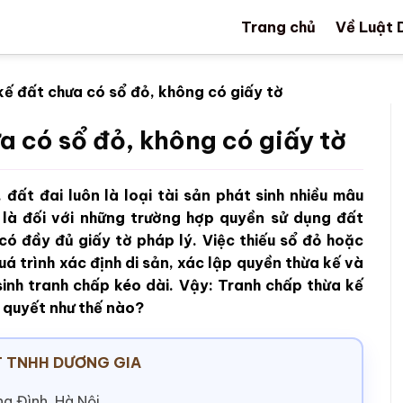
Trang chủ
Về Luật 
kế đất chưa có sổ đỏ, không có giấy tờ
a có sổ đỏ, không có giấy tờ
 đất đai luôn là loại tài sản phát sinh nhiều mâu
 là đối với những trường hợp quyền sử dụng đất
ó đầy đủ giấy tờ pháp lý. Việc thiếu sổ đỏ hoặc
á trình xác định di sản, xác lập quyền thừa kế và
sinh tranh chấp kéo dài. Vậy: Tranh chấp thừa kế
i quyết như thế nào?
 TNHH DƯƠNG GIA
g Đình, Hà Nội.