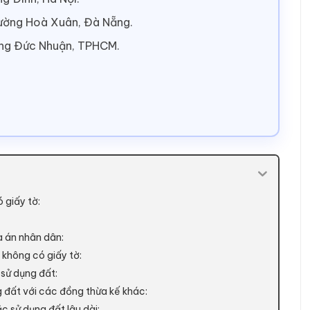
hường Hoà Xuân, Đà Nẵng.
ờng Đức Nhuận, TPHCM.
 giấy tờ:
òa án nhân dân:
 không có giấy tờ:
 sử dụng đất:
g đất với các đồng thừa kế khác:
c sử dụng đất lâu dài: