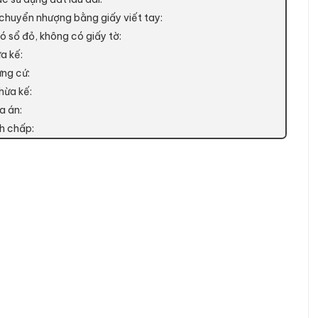
 chuyển nhượng bằng giấy viết tay:
ó sổ đỏ, không có giấy tờ:
a kế:
ứng cứ:
hừa kế:
a án:
nh chấp: