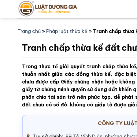
Bỏ
qua
nội
dung
Trang chủ
»
Pháp luật thừa kế
»
Tranh chấp thừa 
Tranh chấp thừa kế đất chư
Trong thực tế giải quyết tranh chấp thừa kế,
thuẫn nhất giữa các đồng thừa kế, đặc biệt
chưa được cấp Giấy chứng nhận hoặc không c
giấy tờ chứng minh quyền sử dụng đất khiến qu
phân chia tài sản trở nên phức tạp, dễ phát 
đất chưa có sổ đỏ, không có giấy tờ được giả
CÔNG TY LUẬT
Trụ sở chính:
89 Tô Vĩnh Diện, phường Khươn