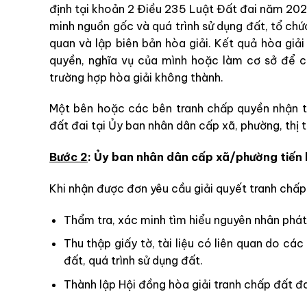
định tại khoản 2 Điều 235 Luật Đất đai năm 202
minh nguồn gốc và quá trình sử dụng đất, tổ chứ
quan và lập biên bản hòa giải. Kết quả hòa giải
quyền, nghĩa vụ của mình hoặc làm cơ sở để c
trường hợp hòa giải không thành.
Một bên hoặc các bên tranh chấp quyền nhận th
đất đai tại Ủy ban nhân dân cấp xã, phường, thị t
Bước 2
: Ủy ban nhân dân cấp xã/phường tiến 
Khi nhận được đơn yêu cầu giải quyết tranh chấp
Thẩm tra, xác minh tìm hiểu nguyên nhân phát 
Thu thập giấy tờ, tài liệu có liên quan do cá
đất, quá trình sử dụng đất.
Thành lập Hội đồng hòa giải tranh chấp đất đa