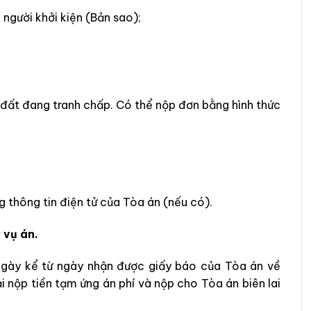
gười khởi kiện (Bản sao);
 đất đang tranh chấp. Có thể nộp đơn bằng hình thức
g thông tin điện tử của Tòa án (nếu có).
 vụ án.
 ngày kể từ ngày nhận được giấy báo của Tòa án về
ải nộp tiền tạm ứng án phí và nộp cho Tòa án biên lai