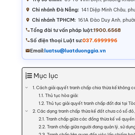
Chi nhánh Đà Nẵng:
141 Diệp Minh Châu, p
Chi nhánh TPHCM:
161A Đào Duy Anh, phư
Tổng đài tư vấn pháp luật:
1900.6568
Số điện thoại Luật sư:
037.6999996
Email:
luatsu@luatduonggia.vn
Mục lục
1. Cách giải quyết tranh chấp chia thừa kế không có
1.1. Thủ tục hòa giải:
1.2. Thủ tục giải quyết tranh chấp đất đai tại T
2. Các dạng tranh chấp thừa kế đất chưa có sổ đỏ,
2.1. Tranh chấp giữa các đồng thừa kế về quyền
2.2. Tranh chấp giữa người đang quản lý, sử dụn
2.3. Tranh chấp liên quan đến việc lấn chiếm hoặ