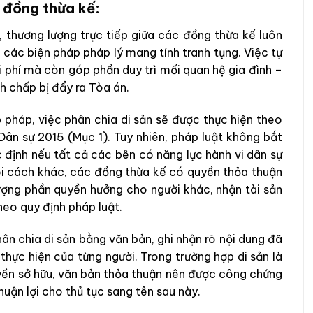
c đồng thừa kế:
 thương lượng trực tiếp giữa các đồng thừa kế luôn
 các biện pháp pháp lý mang tính tranh tụng. Việc tự
hi phí mà còn góp phần duy trì mối quan hệ gia đình –
h chấp bị đẩy ra Tòa án.
 pháp, việc phân chia di sản sẽ được thực hiện theo
Dân sự 2015 (Mục 1). Tuy nhiên, pháp luật không bắt
 định nếu tất cả các bên có năng lực hành vi dân sự
ói cách khác, các đồng thừa kế có quyền thỏa thuận
ượng phần quyền hưởng cho người khác, nhận tài sản
heo quy định pháp luật.
ân chia di sản bằng văn bản, ghi nhận rõ nội dung đã
thực hiện của từng người. Trong trường hợp di sản là
yền sở hữu, văn bản thỏa thuận nên được công chứng
uận lợi cho thủ tục sang tên sau này.