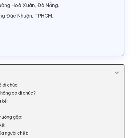
hường Hoà Xuân, Đà Nẵng.
ờng Đức Nhuận, TPHCM.
 di chúc:
 không có di chúc?
 kế:
thường gặp:
kế:
ủa người chết: