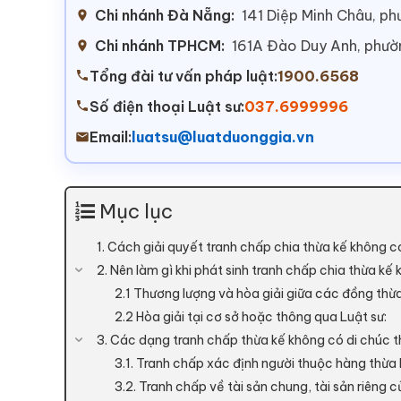
Chi nhánh Đà Nẵng:
141 Diệp Minh Châu, p
Chi nhánh TPHCM:
161A Đào Duy Anh, phư
Tổng đài tư vấn pháp luật:
1900.6568
Số điện thoại Luật sư:
037.6999996
Email:
luatsu@luatduonggia.vn
Mục lục
1. Cách giải quyết tranh chấp chia thừa kế không có
2. Nên làm gì khi phát sinh tranh chấp chia thừa kế
2.1 Thương lượng và hòa giải giữa các đồng thừa
2.2 Hòa giải tại cơ sở hoặc thông qua Luật sư:
3. Các dạng tranh chấp thừa kế không có di chúc 
3.1. Tranh chấp xác định người thuộc hàng thừa 
3.2. Tranh chấp về tài sản chung, tài sản riêng c