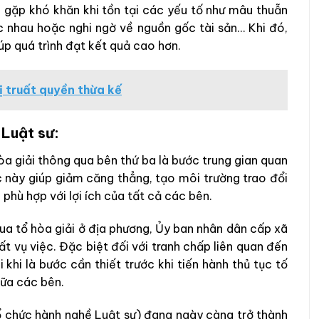
dễ gặp khó khăn khi tồn tại các yếu tố như mâu thuẫn
ác nhau hoặc nghi ngờ về nguồn gốc tài sản… Khi đó,
iúp quá trình đạt kết quả cao hơn.
ị truất quyền thừa kế
 Luật sư:
òa giải thông qua bên thứ ba là bước trung gian quan
ức này giúp giảm căng thẳng, tạo môi trường trao đổi
phù hợp với lợi ích của tất cả các bên.
qua tổ hòa giải ở địa phương, Ủy ban nhân dân cấp xã
t vụ việc. Đặc biệt đối với tranh chấp liên quan đến
 khi là bước cần thiết trước khi tiến hành thủ tục tố
iữa các bên.
ổ chức hành nghề Luật sư) đang ngày càng trở thành