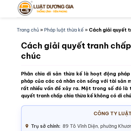
Bỏ
qua
nội
dung
Trang chủ
»
Pháp luật thừa kế
»
Cách giải quyết t
Cách giải quyết tranh chấp
chúc
Phân chia di sản thừa kế là hoạt động pháp 
pháp của các cá nhân còn sống với tài sản m
rất nhiều vấn đề xảy ra. Một trong số đó là 
quyết tranh chấp chia thừa kế không có di ch
CÔNG TY LUẬT
Trụ sở chính:
89 Tô Vĩnh Diện, phường Khươn