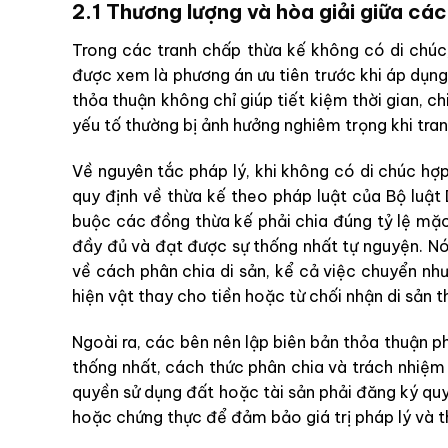
2.1 Thương lượng và hòa giải giữa cá
Trong các tranh chấp thừa kế không có di chúc,
được xem là phương án ưu tiên trước khi áp dụng
thỏa thuận không chỉ giúp tiết kiệm thời gian, c
yếu tố thường bị ảnh hưởng nghiêm trọng khi tran
Về nguyên tắc pháp lý, khi không có di chúc hợp
quy định về thừa kế theo pháp luật của Bộ luật 
buộc các đồng thừa kế phải chia đúng tỷ lệ mặc
đầy đủ và đạt được sự thống nhất tự nguyện. N
về cách phân chia di sản, kể cả việc chuyển nh
hiện vật thay cho tiền hoặc từ chối nhận di sản t
Ngoài ra, các bên nên lập biên bản thỏa thuận ph
thống nhất, cách thức phân chia và trách nhiệm 
quyền sử dụng đất hoặc tài sản phải đăng ký qu
hoặc chứng thực để đảm bảo giá trị pháp lý và th