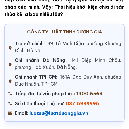
pháp của mình. Vậy: Thời hiệu khởi kiện chia di sản
thừa kế là bao nhiêu lâu?
CÔNG TY LUẬT TNHH DƯƠNG GIA
Trụ sở chính:
89 Tô Vĩnh Diện, phường Khương
Đình, Hà Nội.
Chi nhánh Đà Nẵng:
141 Diệp Minh Châu,
phường Hoà Xuân, Đà Nẵng.
Chi nhánh TPHCM:
161A Đào Duy Anh, phường
Đức Nhuận, TPHCM.
Tổng đài tư vấn pháp luật:
1900.6568
Số điện thoại Luật sư:
037.6999996
Email:
luatsu@luatduonggia.vn