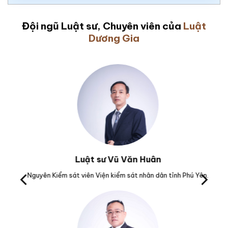
Đội ngũ Luật sư, Chuyên viên của
Luật
Dương Gia
Luật sư Vũ Văn Huân
M.
Nguyên Kiểm sát viên Viện kiểm sát nhân dân tỉnh Phú Yên.
Tr