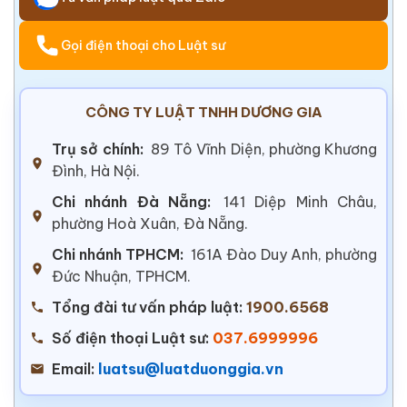
Gọi điện thoại cho Luật sư
CÔNG TY LUẬT TNHH DƯƠNG GIA
Trụ sở chính:
89 Tô Vĩnh Diện, phường Khương
Đình, Hà Nội.
Chi nhánh Đà Nẵng:
141 Diệp Minh Châu,
phường Hoà Xuân, Đà Nẵng.
Chi nhánh TPHCM:
161A Đào Duy Anh, phường
Đức Nhuận, TPHCM.
Tổng đài tư vấn pháp luật:
1900.6568
Số điện thoại Luật sư:
037.6999996
Email:
luatsu@luatduonggia.vn