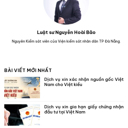
Luật sư Nguyễn Hoài Bão
g.
Nguyên Kiểm sát viên của Viện kiểm sát nhân dân TP Đà Nẵng.
Lu
BÀI VIẾT MỚI NHẤT
Dịch vụ xin xác nhận nguồn gốc Việt
Nam cho Việt kiều
Dịch vụ xin gia hạn giấy chứng nhận
đầu tư tại Việt Nam