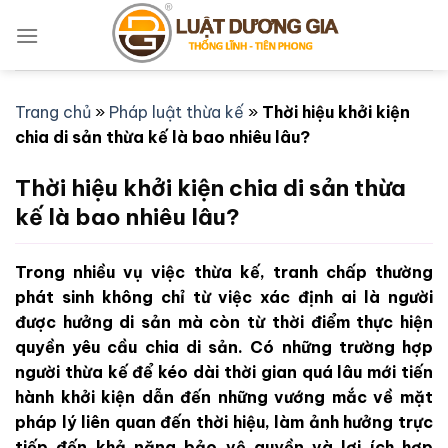
Bỏ
qua
nội
dung
Trang chủ
»
Pháp luật thừa kế
»
Thời hiệu khởi kiện
chia di sản thừa kế là bao nhiêu lâu?
Thời hiệu khởi kiện chia di sản thừa
kế là bao nhiêu lâu?
Trong nhiều vụ việc thừa kế, tranh chấp thường
phát sinh không chỉ từ việc xác định ai là người
được hưởng di sản mà còn từ thời điểm thực hiện
quyền yêu cầu chia di sản. Có những trường hợp
người thừa kế để kéo dài thời gian quá lâu mới tiến
hành khởi kiện dẫn đến những vướng mắc về mặt
pháp lý liên quan đến thời hiệu, làm ảnh hưởng trực
tiếp đến khả năng bảo vệ quyền và lợi ích hợp