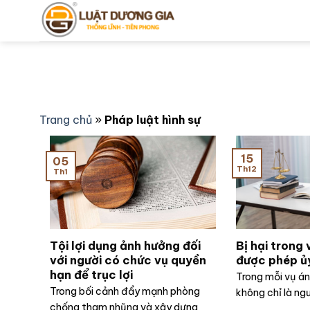
Bỏ
qua
nội
dung
Trang chủ
»
Pháp luật hình sự
15
05
Th12
Th1
Tội lợi dụng ảnh hưởng đối
Bị hại trong 
với người có chức vụ quyền
được phép ủ
hạn để trục lợi
Trong mỗi vụ án 
Trong bối cảnh đẩy mạnh phòng
không chỉ là ngườ
chống tham nhũng và xây dựng