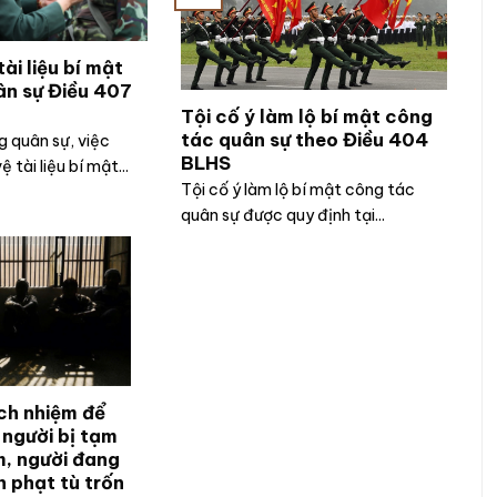
ài liệu bí mật
ân sự Điều 407
Tội cố ý làm lộ bí mật công
tác quân sự theo Điều 404
 quân sự, việc
BLHS
 tài liệu bí mật...
Tội cố ý làm lộ bí mật công tác
quân sự được quy định tại...
ách nhiệm để
 người bị tạm
m, người đang
 phạt tù trốn