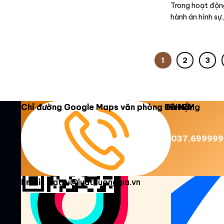
Trong hoạt động
hành án hình sự,
1
2
3
Copyright 2026 ©
Luật Dương Gia