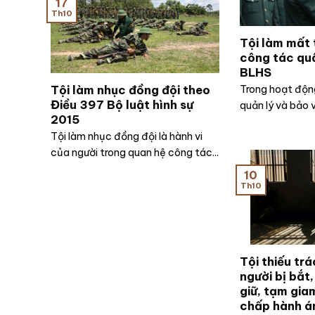
17
Th10
Tội làm mất t
công tác qu
BLHS
Tội làm nhục đồng đội theo
Trong hoạt động
Điều 397 Bộ luật hình sự
quản lý và bảo vệ
2015
Tội làm nhục đồng đội là hành vi
của người trong quan hệ công tác...
10
Th10
Tội thiếu tr
người bị bắt,
giữ, tạm gia
chấp hành án