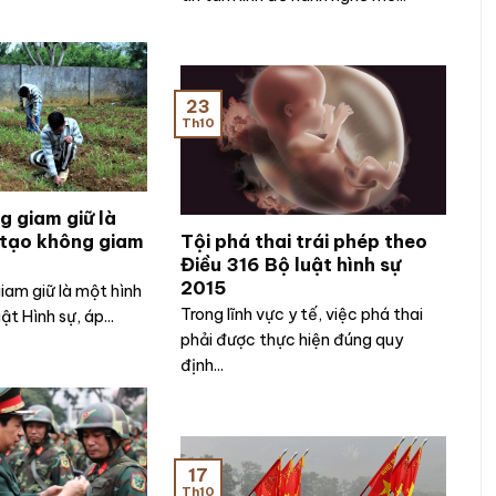
23
Th10
g giam giữ là
i tạo không giam
Tội phá thai trái phép theo
Điều 316 Bộ luật hình sự
2015
iam giữ là một hình
Trong lĩnh vực y tế, việc phá thai
ật Hình sự, áp...
phải được thực hiện đúng quy
định...
17
Th10