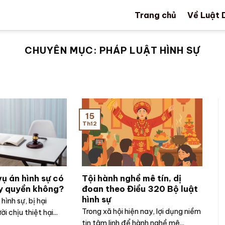
Trang chủ
Về Luật 
CHUYÊN MỤC:
PHÁP LUẬT HÌNH SỰ
15
Th12
vụ án hình sự có
Tội hành nghề mê tín, dị
y quyền không?
đoan theo Điều 320 Bộ luật
hình sự
hình sự, bị hại
Trong xã hội hiện nay, lợi dụng niềm
i chịu thiệt hại...
tin tâm linh để hành nghề mê...