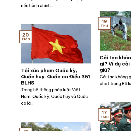
nền hành chính...
19
Th11
20
Th10
Cải tạo khôn
gì? Ví dụ cả
giữ?
Tội xúc phạm Quốc kỳ,
Quốc huy, Quốc ca Điều 351
Cải tạo không g
BLHS
phạt trong Bộ lu
Trong hệ thống pháp luật Việt
Nam, Quốc kỳ, Quốc huy và Quốc
ca là...
17
Th10