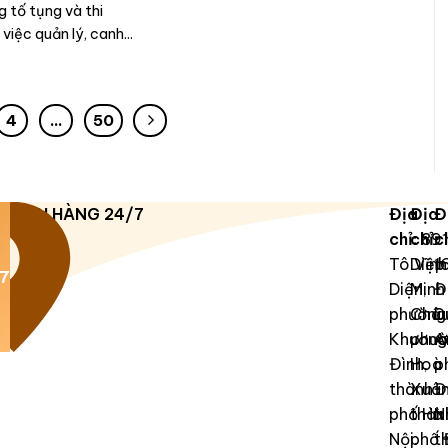
 tố tụng và thi
 việc quản lý, canh...
4
…
50