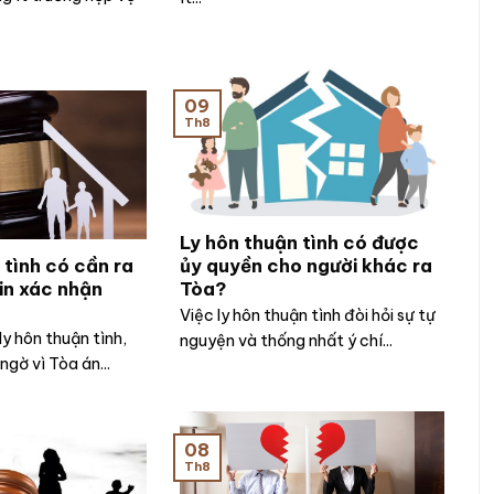
09
Th8
Ly hôn thuận tình có được
 tình có cần ra
ủy quyền cho người khác ra
in xác nhận
Tòa?
Việc ly hôn thuận tình đòi hỏi sự tự
ly hôn thuận tình,
nguyện và thống nhất ý chí...
ngờ vì Tòa án...
08
Th8