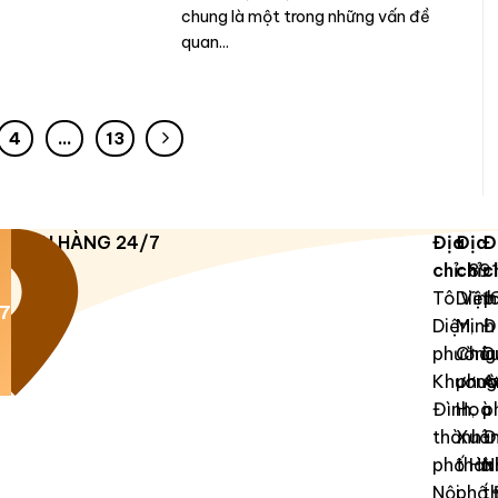
chung là một trong những vấn đề
quan...
4
…
13