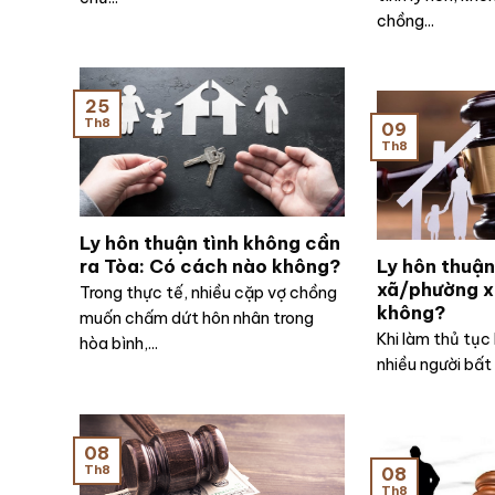
chồng...
25
Th8
09
Th8
Ly hôn thuận tình không cần
ra Tòa: Có cách nào không?
Ly hôn thuận
xã/phường x
Trong thực tế, nhiều cặp vợ chồng
không?
muốn chấm dứt hôn nhân trong
Khi làm thủ tục 
hòa bình,...
nhiều người bất 
08
Th8
08
Th8