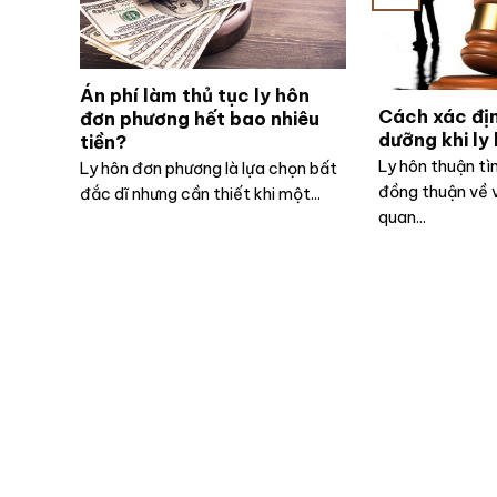
Án phí làm thủ tục ly hôn
Cách xác đị
đơn phương hết bao nhiêu
dưỡng khi ly
tiền?
Ly hôn thuận tìn
Ly hôn đơn phương là lựa chọn bất
đồng thuận về 
đắc dĩ nhưng cần thiết khi một...
quan...