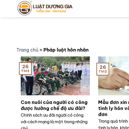
Bỏ
qua
nội
dung
Trang chủ
»
Pháp luật hôn nhân
26
26
Th12
Th12
Con nuôi của người có công
Mẫu đơn xin 
được hưởng chế độ ưu đãi?
tình ly hôn 
đơn
Chính sách ưu đãi người có công
Trong quá trình
với cách mạng là một trong những
tình ly hôn, khô
chủ...