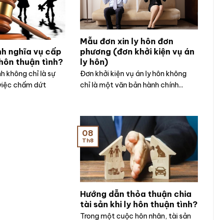
Mẫu đơn xin ly hôn đơn
nh nghĩa vụ cấp
phương (đơn khởi kiện vụ án
 hôn thuận tình?
ly hôn)
h không chỉ là sự
Đơn khởi kiện vụ án ly hôn không
việc chấm dứt
chỉ là một văn bản hành chính...
08
Th8
Hướng dẫn thỏa thuận chia
tài sản khi ly hôn thuận tình?
Trong một cuộc hôn nhân, tài sản