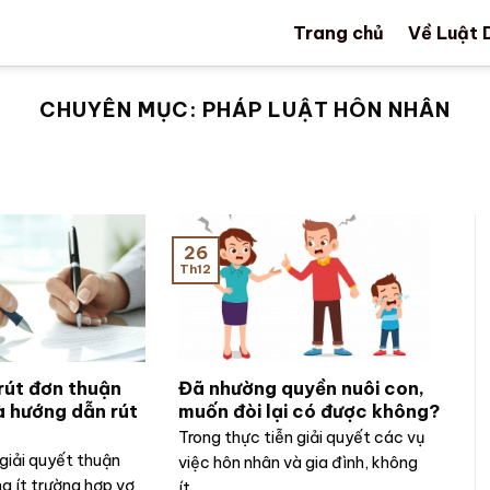
Trang chủ
Về Luật 
CHUYÊN MỤC:
PHÁP LUẬT HÔN NHÂN
26
Th12
rút đơn thuận
Đã nhường quyền nuôi con,
và hướng dẫn rút
muốn đòi lại có được không?
Trong thực tiễn giải quyết các vụ
 giải quyết thuận
việc hôn nhân và gia đình, không
ng ít trường hợp vợ
ít...