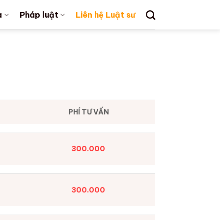
a
Pháp luật
Liên hệ Luật sư
PHÍ TƯ VẤN
300.000
300.000