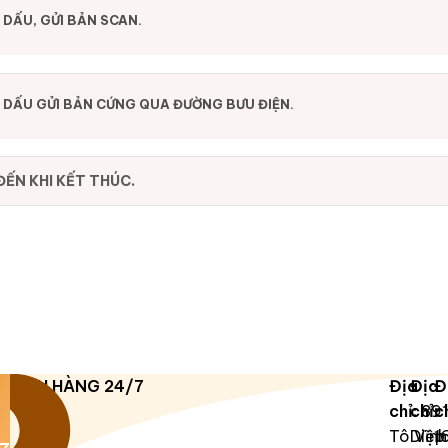
DẤU, GỬI BẢN SCAN.
 DẤU GỬI BẢN CỨNG QUA ĐƯỜNG BƯU ĐIỆN.
ẾN KHI KẾT THÚC.