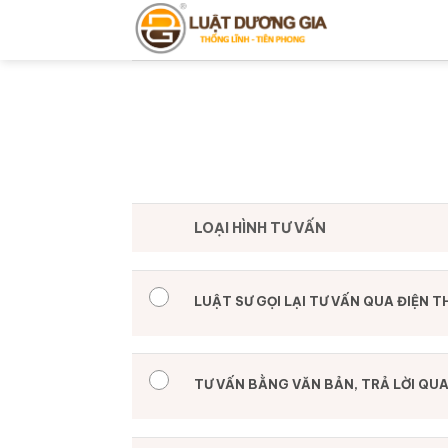
Bỏ
qua
nội
dung
LOẠI HÌNH TƯ VẤN
LUẬT SƯ GỌI LẠI TƯ VẤN QUA ĐIỆN T
TƯ VẤN BẰNG VĂN BẢN, TRẢ LỜI QUA