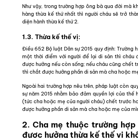
Như vậy, trong trường hợp ông bà qua đời mà k
hàng thừa kế thứ nhất thì người cháu sẽ trở th
diện hành thừa kế thứ 2.
1.3. Thừa kế thế vị:
Điều 652 Bộ luật Dân sự 2015 quy định: Trường h
một thời điểm với người để lại di sản thì ch
được hưởng nếu còn sống; nếu cháu cũng chết tr
thì chắt được hưởng phần di sản mà cha hoặc m
Ngoài hai trường hợp nêu trên, pháp luật còn quy
sự năm 2015 nhằm bảo đảm quyền lợi của thế h
(tức cha hoặc mẹ của người cháu) chết trước ho
được hưởng phần di sản mà cha hoặc mẹ của mìn
2. Cha mẹ thuộc trường hợp
được hưởng thừa kế thế vị kh