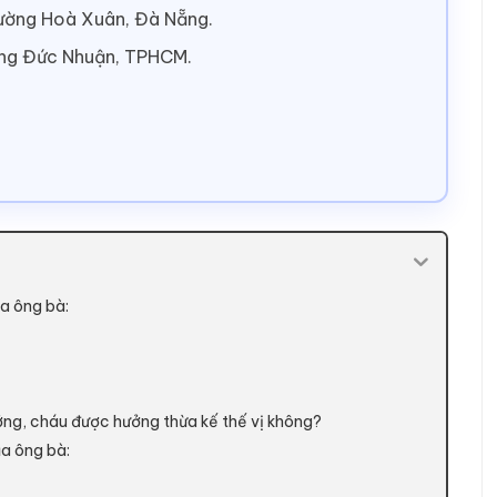
hường Hoà Xuân, Đà Nẵng.
ờng Đức Nhuận, TPHCM.
a ông bà:
ng, cháu được hưởng thừa kế thế vị không?
a ông bà: