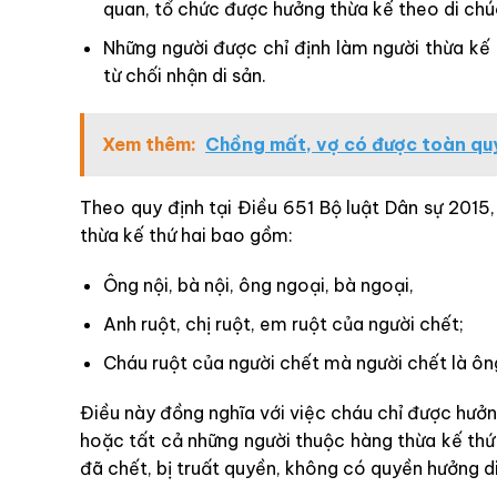
quan, tổ chức được hưởng thừa kế theo di chú
Những người được chỉ định làm người thừa kế
từ chối nhận di sản.
Xem thêm:
Chồng mất, vợ có được toàn quy
Theo quy định tại Điều 651 Bộ luật Dân sự 2015,
thừa kế thứ hai bao gồm:
Ông nội, bà nội, ông ngoại, bà ngoại,
Anh ruột, chị ruột, em ruột của người chết;
Cháu ruột của người chết mà người chết là ông 
Điều này đồng nghĩa với việc cháu chỉ được hưởn
hoặc tất cả những người thuộc hàng thừa kế thứ
đã chết, bị truất quyền, không có quyền hưởng di