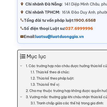
Chi nhánh Đà Nẵng:
141 Diệp Minh Châu, p
Chi nhánh TPHCM:
161A Đào Duy Anh, phư
Tổng đài tư vấn pháp luật:
1900.6568
Số điện thoại Luật sư:
037.6999996
Email:
luatsu@luatduonggia.vn
Mục lục
1. Các trường hợp nào cháu được hưởng thừa kế củ
1.1. Thừa kế theo di chúc:
1.2. Thừa kế theo pháp luật:
1.3. Thừa kế thế vị:
2. Cha mẹ thuộc trường hợp không được quyền hưở
3. Vướng mắc thường gặp khi cháu nhận thừa kế củ
3.1. Tranh chấp giữa các thế hệ trong gia đình: