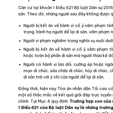
Căn cứ tại khoản 1 Điều 621 Bộ luật Dân sự 201
sản. Theo đó, những người sau đây không được q
Người bị kết án về hành vi cố ý xâm phạm tí
trọng, hành hạ người để lại di sản, xâm phạm
Người vi phạm nghiêm trọng nghĩa vụ nuôi dưỡn
Người bị kết án về hành vi cố ý xâm phạm 
hoặc toàn bộ phần di sản mà người thừa kế đ
Người có hành vi lừa dối, cưỡng ép hoặc ngăn
mạo di chúc, sửa chữa di chúc, hủy di chúc,
di sản trái với ý chí của người để lại di sản.
Đồng thời, hiện nay Tòa án nhân dân Tối cao
một số thắc mắc về kết quả giải đáp trực tuyến 
chính. Tại Mục 4 quy định:
Trường hợp con của n
1 Điều 621 của Bộ luật Dân sự là những trườ