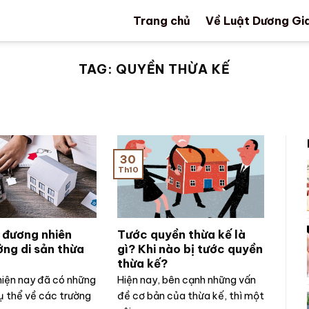
Trang chủ
Về Luật Dương Gi
TAG:
QUYỀN THỪA KẾ
30
Th10
 đương nhiên
Tước quyền thừa kế là
ng di sản thừa
gì? Khi nào bị tước quyền
thừa kế?
hiện nay đã có những
Hiện nay, bên cạnh những vấn
ụ thể về các trường
đề cơ bản của thừa kế, thì một