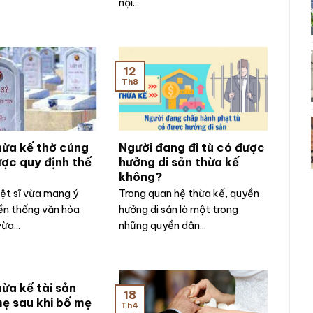
nội...
12
Th8
ừa kế thờ cúng
Người đang đi tù có được
được quy định thế
hưởng di sản thừa kế
không?
iệt sĩ vừa mang ý
Trong quan hệ thừa kế, quyền
ền thống văn hóa
hưởng di sản là một trong
ừa...
những quyền dân...
ừa kế tài sản
18
ẹ sau khi bố mẹ
Th4