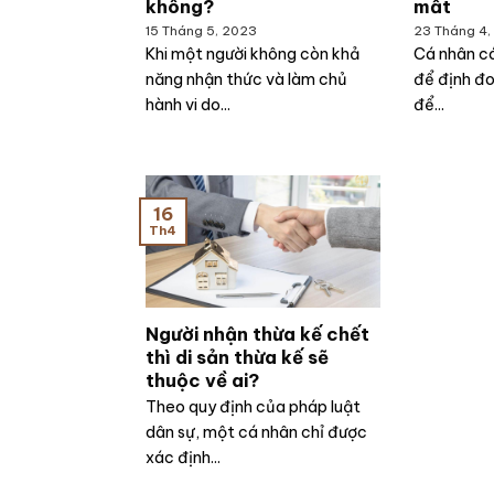
không?
mất
15 Tháng 5, 2023
23 Tháng 4,
Khi một người không còn khả
Cá nhân có
năng nhận thức và làm chủ
để định đo
hành vi do...
để...
16
Th4
Người nhận thừa kế chết
thì di sản thừa kế sẽ
thuộc về ai?
Theo quy định của pháp luật
dân sự, một cá nhân chỉ được
xác định...