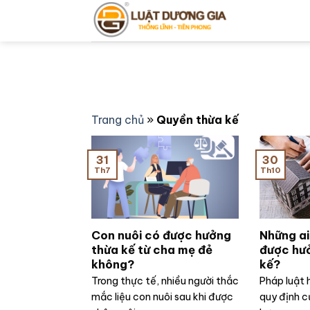
Bỏ
qua
nội
dung
Trang chủ
»
Quyền thừa kế
31
30
Th7
Th10
Con nuôi có được hưởng
Những ai
thừa kế từ cha mẹ đẻ
được hưở
không?
kế?
Trong thực tế, nhiều người thắc
Pháp luật 
mắc liệu con nuôi sau khi được
quy định c