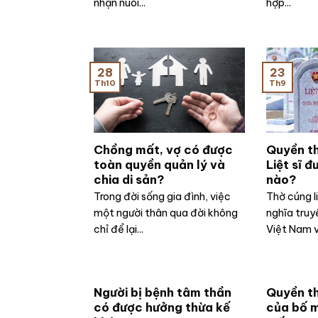
nhận nuôi...
hợp...
28
23
Th10
Th9
Chồng mất, vợ có được
Quyền th
toàn quyền quản lý và
Liệt sĩ 
chia di sản?
nào?
Trong đời sống gia đình, việc
Thờ cúng l
một người thân qua đời không
nghĩa truy
chỉ để lại...
Việt Nam v
Người bị bệnh tâm thần
Quyền th
có được hưởng thừa kế
của bố m