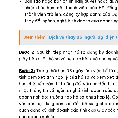
Bản sao hoặc bản chính nghị quyết hoặc quyế
nhiệm hữu hạn một thành viên; của Hội đồng 
thành viên trở lên, công ty hợp danh; của Đ
thay đổi ngành, nghề kinh doanh của doanh ng
Xem thêm:
Dịch vụ thay đổi người đại diện 
Bước 2
: Sau khi tiếp nhận hồ sơ đăng ký doan
giấy tiếp nhận hồ sơ và hẹn trả kết quả cho ngườ
Bước 3:
Trong thời hạn 03 ngày làm việc kể từ n
tỉnh xem xét tính hợp lệ của hồ sơ và xem xét đ
hạn chế tiếp cận thị trường đối với nhà đầu tư n
nhật thông tin về ngành, nghề kinh doanh của d
doanh nghiệp; trường hợp hồ sơ chưa hợp lệ, C
văn bản nội dung cần sửa đổi, bổ sung cho doa
quan đăng ký kinh doanh cấp tỉnh cấp Giấy xác 
cho doanh nghiệp.