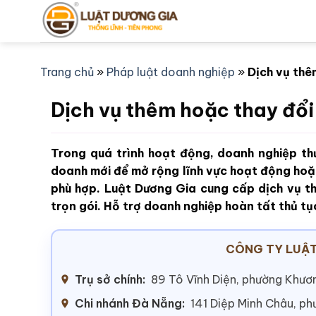
Bỏ
qua
nội
dung
Trang chủ
»
Pháp luật doanh nghiệp
»
Dịch vụ thê
Dịch vụ thêm hoặc thay đổ
Trong quá trình hoạt động, doanh nghiệp th
doanh mới để mở rộng lĩnh vực hoạt động hoặ
phù hợp. Luật Dương Gia cung cấp dịch vụ t
trọn gói. Hỗ trợ doanh nghiệp hoàn tất thủ tụ
CÔNG TY LUẬT
Trụ sở chính:
89 Tô Vĩnh Diện, phường Khươn
Chi nhánh Đà Nẵng:
141 Diệp Minh Châu, p