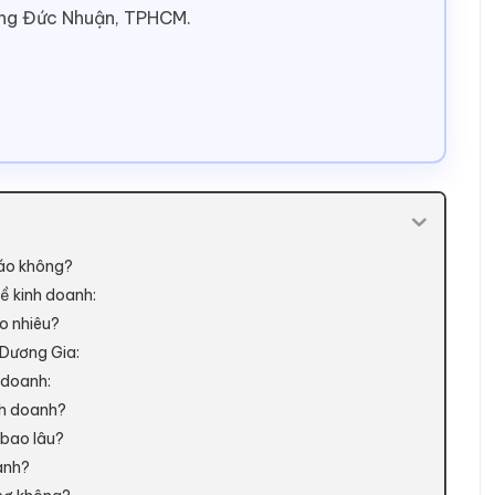
ờng Đức Nhuận, TPHCM.
báo không?
ề kinh doanh:
o nhiêu?
 Dương Gia:
 doanh:
nh doanh?
 bao lâu?
anh?