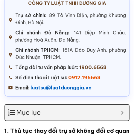
CÔNG TY LUẬT TNHH DƯƠNG GIA
Trụ sở chính:
89 Tô Vĩnh Diện, phường Khương
Đình, Hà Nội.
Chi nhánh Đà Nẵng:
141 Diệp Minh Châu,
phường Hoà Xuân, Đà Nẵng.
Chi nhánh TPHCM:
161A Đào Duy Anh, phường
Đức Nhuận, TPHCM.
Tổng đài tư vấn pháp luật:
1900.6568
Số điện thoại Luật sư:
0912.196568
Email:
luatsu@luatduonggia.vn
Mục lục
1. Thủ tục thay đổi trụ sở không đổi cơ quan