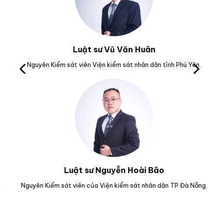
Luật sư Vũ Văn Huân
M.
Nguyên Kiểm sát viên Viện kiểm sát nhân dân tỉnh Phú Yên.
Tr
Luật sư Nguyễn Hoài Bão
g.
Nguyên Kiểm sát viên của Viện kiểm sát nhân dân TP Đà Nẵng.
Lu