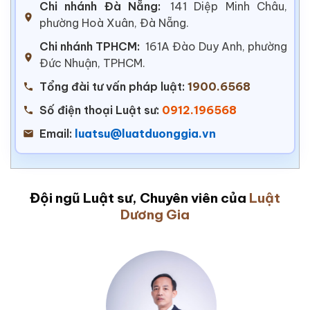
Chi nhánh Đà Nẵng:
141 Diệp Minh Châu,
phường Hoà Xuân, Đà Nẵng.
Chi nhánh TPHCM:
161A Đào Duy Anh, phường
Đức Nhuận, TPHCM.
Tổng đài tư vấn pháp luật:
1900.6568
Số điện thoại Luật sư:
0912.196568
Email:
luatsu@luatduonggia.vn
Đội ngũ Luật sư, Chuyên viên của
Luật
Dương Gia