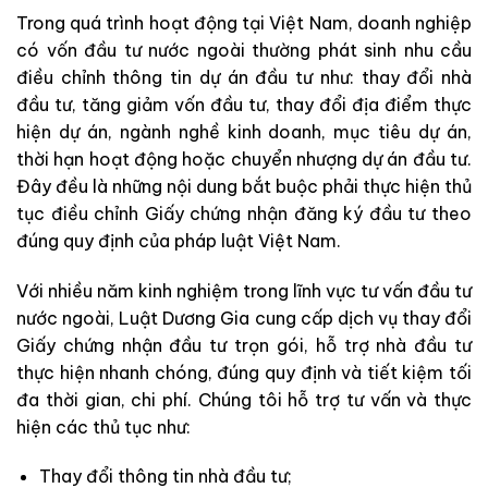
Trong quá trình hoạt động tại Việt Nam, doanh nghiệp
có vốn đầu tư nước ngoài thường phát sinh nhu cầu
điều chỉnh thông tin dự án đầu tư như: thay đổi nhà
đầu tư, tăng giảm vốn đầu tư, thay đổi địa điểm thực
hiện dự án, ngành nghề kinh doanh, mục tiêu dự án,
thời hạn hoạt động hoặc chuyển nhượng dự án đầu tư.
Đây đều là những nội dung bắt buộc phải thực hiện thủ
tục điều chỉnh Giấy chứng nhận đăng ký đầu tư theo
đúng quy định của pháp luật Việt Nam.
Với nhiều năm kinh nghiệm trong lĩnh vực tư vấn đầu tư
nước ngoài, Luật Dương Gia cung cấp dịch vụ thay đổi
Giấy chứng nhận đầu tư trọn gói, hỗ trợ nhà đầu tư
thực hiện nhanh chóng, đúng quy định và tiết kiệm tối
đa thời gian, chi phí. Chúng tôi hỗ trợ tư vấn và thực
hiện các thủ tục như:
Thay đổi thông tin nhà đầu tư;