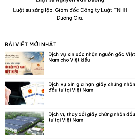
Luật sư sáng lập, Giám đốc Công ty Luật TNHH
Dương Gia.
BÀI VIẾT MỚI NHẤT
Dịch vụ xin xác nhận nguồn gốc Việt
Nam cho Việt kiều
Dịch vụ xin gia hạn giấy chứng nhận
đầu tư tại Việt Nam
Dịch vụ thay đổi giấy chứng nhận đầu
tư tại Việt Nam