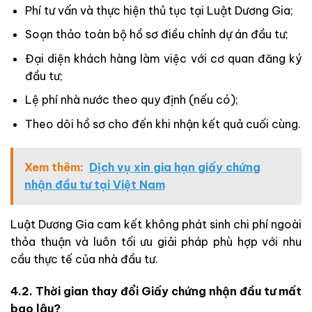
Phí tư vấn và thực hiện thủ tục tại Luật Dương Gia;
Soạn thảo toàn bộ hồ sơ điều chỉnh dự án đầu tư;
Đại diện khách hàng làm việc với cơ quan đăng ký
đầu tư;
Lệ phí nhà nước theo quy định (nếu có);
Theo dõi hồ sơ cho đến khi nhận kết quả cuối cùng.
Xem thêm:
Dịch vụ xin gia hạn giấy chứng
nhận đầu tư tại Việt Nam
Luật Dương Gia cam kết không phát sinh chi phí ngoài
thỏa thuận và luôn tối ưu giải pháp phù hợp với nhu
cầu thực tế của nhà đầu tư.
4.2. Thời gian thay đổi Giấy chứng nhận đầu tư mất
bao lâu?