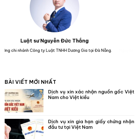
Luật sư Nguyễn Hoài Bão
g.
Nguyên Kiểm sát viên của Viện kiểm sát nhân dân TP Đà Nẵng.
Lu
BÀI VIẾT MỚI NHẤT
Dịch vụ xin xác nhận nguồn gốc Việt
Nam cho Việt kiều
Dịch vụ xin gia hạn giấy chứng nhận
đầu tư tại Việt Nam