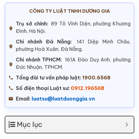
CÔNG TY LUẬT TNHH DƯƠNG GIA
Trụ sở chính:
89 Tô Vĩnh Diện, phường Khương
Đình, Hà Nội.
Chi nhánh Đà Nẵng:
141 Diệp Minh Châu,
phường Hoà Xuân, Đà Nẵng.
Chi nhánh TPHCM:
161A Đào Duy Anh, phường
Đức Nhuận, TPHCM.
Tổng đài tư vấn pháp luật:
1900.6568
Số điện thoại Luật sư:
0912.196568
Email:
luatsu@luatduonggia.vn
Mục lục