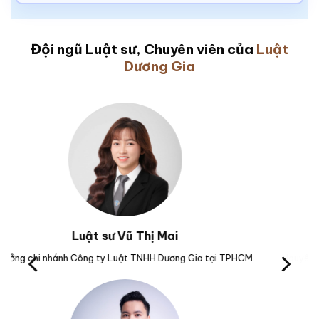
Đội ngũ Luật sư, Chuyên viên của
Luật
Dương Gia
Luật sư Vũ Văn Huân
M.
Nguyên Kiểm sát viên Viện kiểm sát nhân dân tỉnh Phú Yên.
Trư