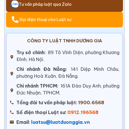
Tư vấn pháp luật qua Zalo
Gọi điện thoại cho Luật sư
CÔNG TY LUẬT TNHH DƯƠNG GIA
Trụ sở chính:
89 Tô Vĩnh Diện, phường Khương
Đình, Hà Nội.
Chi nhánh Đà Nẵng:
141 Diệp Minh Châu,
phường Hoà Xuân, Đà Nẵng.
Chi nhánh TPHCM:
161A Đào Duy Anh, phường
Đức Nhuận, TPHCM.
Tổng đài tư vấn pháp luật:
1900.6568
Số điện thoại Luật sư:
0912.196568
Email:
luatsu@luatduonggia.vn