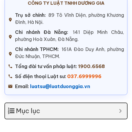
CÔNG TY LUẬT TNHH DƯƠNG GIA
Trụ sở chính:
89 Tô Vĩnh Diện, phường Khương
Đình, Hà Nội.
Chi nhánh Đà Nẵng:
141 Diệp Minh Châu,
phường Hoà Xuân, Đà Nẵng.
Chi nhánh TPHCM:
161A Đào Duy Anh, phường
Đức Nhuận, TPHCM.
Tổng đài tư vấn pháp luật:
1900.6568
Số điện thoại Luật sư:
037.6999996
Email:
luatsu@luatduonggia.vn
Mục lục