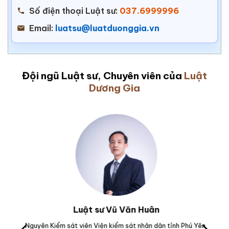
Số điện thoại Luật sư:
037.6999996
Email:
luatsu@luatduonggia.vn
Đội ngũ Luật sư, Chuyên viên của
Luật
Dương Gia
Luật sư Vũ Văn Huân
M.
Nguyên Kiểm sát viên Viện kiểm sát nhân dân tỉnh Phú Yên.
Tr