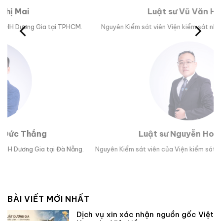
Luật sư Vũ Văn Huân
M.
Nguyên Kiểm sát viên Viện kiểm sát nhân dân tỉnh Phú Yên.
Trư
Luật sư Nguyễn Hoài Bão
g.
Nguyên Kiểm sát viên của Viện kiểm sát nhân dân TP Đà Nẵng.
Lu
BÀI VIẾT MỚI NHẤT
Dịch vụ xin xác nhận nguồn gốc Việt