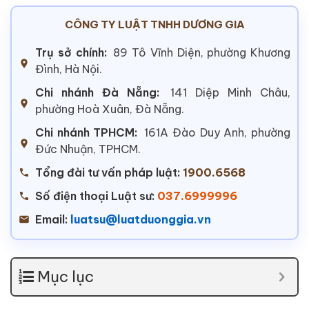
CÔNG TY LUẬT TNHH DƯƠNG GIA
Trụ sở chính:
89 Tô Vĩnh Diện, phường Khương
Đình, Hà Nội.
Chi nhánh Đà Nẵng:
141 Diệp Minh Châu,
phường Hoà Xuân, Đà Nẵng.
Chi nhánh TPHCM:
161A Đào Duy Anh, phường
Đức Nhuận, TPHCM.
Tổng đài tư vấn pháp luật:
1900.6568
Số điện thoại Luật sư:
037.6999996
Email:
luatsu@luatduonggia.vn
Mục lục