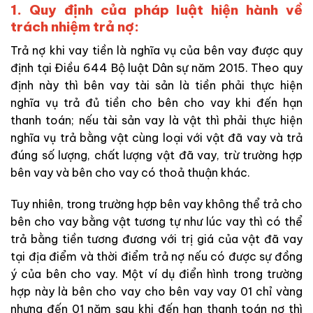
1. Quy định của pháp luật hiện hành về
trách nhiệm trả nợ:
Trả nợ khi vay tiền là nghĩa vụ của bên vay được quy
định tại Điều 644 Bộ luật Dân sự năm 2015. Theo quy
định này thì bên vay tài sản là tiền phải thực hiện
nghĩa vụ trả đủ tiền cho bên cho vay khi đến hạn
thanh toán; nếu tài sản vay là vật thì phải thực hiện
nghĩa vụ trả bằng vật cùng loại với vật đã vay và trả
đúng số lượng, chất lượng vật đã vay, trừ trường hợp
bên vay và bên cho vay có thoả thuận khác.
Tuy nhiên, trong trường hợp bên vay không thể trả cho
bên cho vay bằng vật tương tự như lúc vay thì có thể
trả bằng tiền tương đương với trị giá của vật đã vay
tại địa điểm và thời điểm trả nợ nếu có được sự đồng
ý của bên cho vay. Một ví dụ điển hình trong trường
hợp này là bên cho vay cho bên vay vay 01 chỉ vàng
nhưng đến 01 năm sau khi đến hạn thanh toán nợ thì