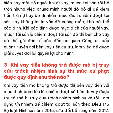
hiện nay một số người khi đi vay, mượn tài sản rồi bỏ
trốn nhưng việc chứng minh người đó bỏ đi để kiếm
tiền trả nợ hay bỏ đi nhằm mục đích chiếm đoạt tài
sản hay không lại là vấn đề vướng mắc, khó có thể
xác định. Khi xác định được mục đích của người vay,
mượn tài sản là chiếm đoạt tài sản đó thì bên cho vay
có thể gửi đơn tố cáo đến cơ quan Công an cấp
quận/ huyện nơi bên vay tiền cư trú, làm việc để được
giải quyết đòi lại quyền lợi cho mình.
3. Khi vay tiền không trả được mà bị truy
cứu trách nhiệm hình sự thì mức xử phạt
được quy định như thế nào?
Khi vay tiền mà không trả được thì bên vay tiền với
mục đích ban đầu là chiếm đoạt số tiền đi vay được
thì có thể bị truy cứu trách nhiệm hình sự về tội Lạm
dụng tín nhiệm để chiếm đoạt tài sản theo Điều 175
Bộ luật Hình sự năm 2015, sửa đổi bổ sung năm 2017.