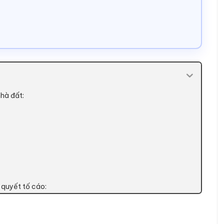
nhà đất:
i quyết tố cáo: