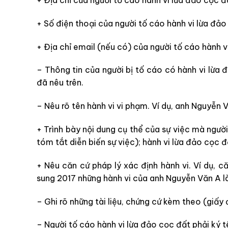
+ Số điện thoại của người tố cáo hành vi
lừa đảo
+ Địa chỉ email (nếu có) của người tố cáo hành v
– Thông tin của người bị tố cáo có hành vi
lừa 
đã nêu trên.
– Nêu rõ tên hành vi vi phạm. Ví dụ, anh Nguyễn 
+ Trình
bày n
ội dung cụ thể của sự việc mà người
tóm tắt diễn biến
sự việc
); hành vi
lừa đảo cọc 
+ Nêu căn cứ pháp lý xác định hành vi. Ví dụ, c
sung 2017
những hành vi của anh Nguyễn Văn A là
–
Ghi rõ những tài liệu, chứng cứ kèm theo (giấy
–
Người tố cáo hành vi
lừa đảo cọc đất
phải ký 