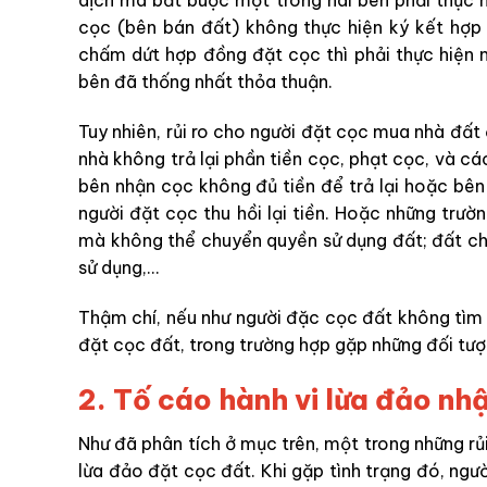
dịch mà bắt buộc một trong hai bên phải thực 
cọc (bên bán đất)
không thực hiện ký kết hợ
chấm dứt hợp đồng đặt cọc
thì phải thực hiện
bên đã thống nhất thỏa thuận.
Tuy nhiên, rủi ro cho người đặt cọc mua nhà đất
nhà không trả lại phần tiền cọc, phạt cọc, và c
bên nhận cọc không đủ tiền để trả lại hoặc bên
người đặt cọc thu hồi lại tiền. Hoặc những trư
mà không thể chuyển quyền sử dụng đất; đất c
sử dụng,…
Thậm chí, nếu như người đặc cọc đất không tìm
đặt cọc đất, trong trường hợp gặp những đối tượ
2.
Tố
cáo hành vi lừa đảo nh
Như đã phân tích ở mục trên, một trong những
rủ
lừa đảo đặt cọc đất. Khi gặp tình trạng đó, ngư