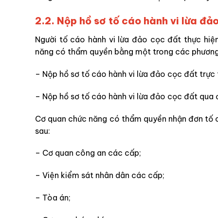
2
.
2. Nộp hồ sơ tố cáo
hành vi
lừa đảo
Người tố cáo hành vi lừa đảo cọc đất thực hiệ
năng có thẩm quyền bằng một trong các phương 
– Nộp hồ sơ tố cáo hành vi lừa đảo cọc đất trự
– Nộp hồ sơ tố cáo hành vi lừa đảo cọc đất qua 
Cơ quan chức năng có thẩm quyền nhận đơn tố 
sau:
–
Cơ quan công an các cấp
;
–
Viện kiểm sát nhân dân các cấp
;
–
Tòa án
;