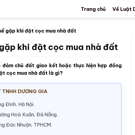
Trang chủ
Về Luật 
thể gặp khi đặt cọc mua nhà đất
ể gặp khi đặt cọc mua nhà đất
o đảm chủ đất giao kết hoặc thực hiện hợp đồng
đặt cọc mua nhà đất là gì?
 TNHH DƯƠNG GIA
g Đình, Hà Nội.
hường Hoà Xuân, Đà Nẵng.
ờng Đức Nhuận, TPHCM.