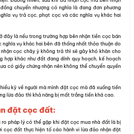
hiện
. Đương nhiên,
sau khi đã nhận cọc mà
bên nhận
p đồng chuyển nhượng có nghĩa là đang đơn phương
 nghĩa vụ trả cọc, phạt cọc và các nghĩa vụ khác hai
 ở đây là nếu trong trường hợp
bên nhận tiền cọc bán
ác nghĩa vụ khác hai bên đã thống nhất thỏa thuận
do
 nhận cọc chây ỳ không trả thì sẽ gây khó khăn cho
ờng hợp khác như đất đang dính quy hoạch, kế hoạch
hưa có giấy chứng nhận nên không thể chuyển quyền
 hiểu kỹ về người mà mình đặt cọc mà đã xuống tiền
ng lừa đảo thì khả năng bị mất trắng tiền khá cao.
ận đặt cọc đất:
i ro pháp lý có thể gặp khi đặt cọc mua nhà đất
là bị
ời cọc đất thực hiện tố cáo hành vi lừa đảo nhận đặt