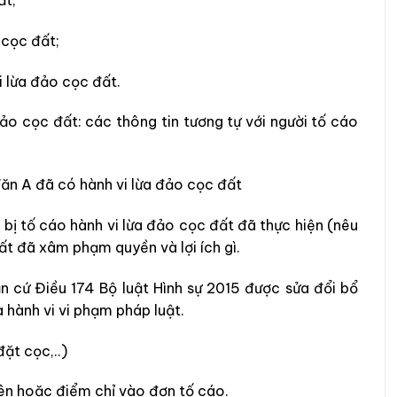
 cọc đất;
i
lừa đảo cọc đất
.
đảo cọc đất
: các thông tin tương tự với người tố cáo
Văn A đã có hành vi
lừa đảo cọc đất
 bị tố cáo hành
vi lừa đảo cọc đất
đã thực hiện (nêu
đất
đã xâm phạm quyền và lợi ích gì.
ăn cứ Điều
174 Bộ luật Hình sự 2015 được sửa đổi bổ
 hành vi vi phạm pháp luật.
đặt cọc,..)
tên hoặc điểm chỉ vào đơn tố cáo.