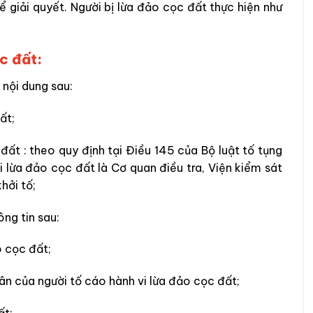
giải quyết. Người bị lừa đảo cọc đất thực hiện như
c đất:
 nội dung sau:
đất
;
 đất
: theo quy định tại Điều 145 của Bộ luật tố tụng
vi
lừa đảo cọc đất
là Cơ quan điều tra, Viện kiểm sát
hởi tố;
ng tin sau:
o cọc đất;
n của người tố cáo hành vi
lừa đảo cọc đất;
ất;