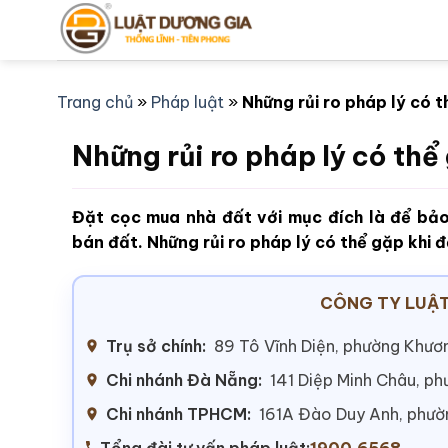
Bỏ
qua
nội
dung
Trang chủ
»
Pháp luật
»
Những rủi ro pháp lý có 
Những rủi ro pháp lý có th
Đặt cọc mua nhà đất với mục đích là để bả
bán đất. Những rủi ro pháp lý có thể gặp khi 
CÔNG TY LUẬT
Trụ sở chính:
89 Tô Vĩnh Diện, phường Khươn
Chi nhánh Đà Nẵng:
141 Diệp Minh Châu, p
Chi nhánh TPHCM:
161A Đào Duy Anh, phư