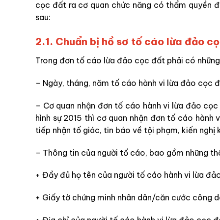
cọc đất ra cơ quan chức năng có thẩm quyền để 
sau:
2.1.
Chuẩn bị hồ sơ tố cáo
lừa đảo cọ
Trong đơn tố cáo
lừa đảo cọc đất
phải có những
– Ngày, tháng, năm tố cáo
hành vi lừa đảo cọc 
– Cơ quan nhận đơn tố cáo hành vi
lừa đảo cọc
hình sự 2015 thì cơ quan nhận đơn tố cáo hành 
tiếp nhận tố giác, tin báo về tội phạm, kiến nghị k
– Thông tin của người tố cáo, bao gồm những thô
+ Đầy đủ họ tên của người tố cáo hành vi
lừa đả
+ Giấy tờ chứng minh nhân dân/căn cước công dâ
+ Địa chỉ của người tố cáo hành vi
lừa đảo cọc đ