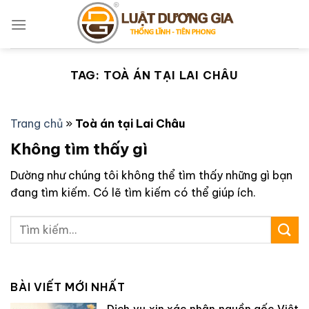
Bỏ
qua
nội
dung
TAG:
TOÀ ÁN TẠI LAI CHÂU
Trang chủ
»
Toà án tại Lai Châu
Không tìm thấy gì
Dường như chúng tôi không thể tìm thấy những gì bạn
đang tìm kiếm. Có lẽ tìm kiếm có thể giúp ích.
BÀI VIẾT MỚI NHẤT
Dịch vụ xin xác nhận nguồn gốc Việt