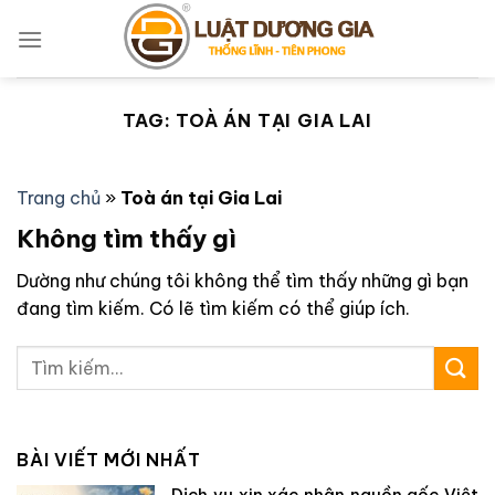
Bỏ
qua
nội
dung
TAG:
TOÀ ÁN TẠI GIA LAI
Trang chủ
»
Toà án tại Gia Lai
Không tìm thấy gì
Dường như chúng tôi không thể tìm thấy những gì bạn
đang tìm kiếm. Có lẽ tìm kiếm có thể giúp ích.
BÀI VIẾT MỚI NHẤT
Dịch vụ xin xác nhận nguồn gốc Việt