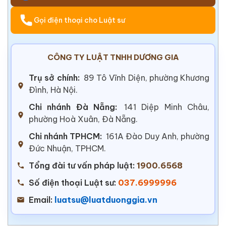
Gọi điện thoại cho Luật sư
CÔNG TY LUẬT TNHH DƯƠNG GIA
Trụ sở chính:
89 Tô Vĩnh Diện, phường Khương
Đình, Hà Nội.
Chi nhánh Đà Nẵng:
141 Diệp Minh Châu,
phường Hoà Xuân, Đà Nẵng.
Chi nhánh TPHCM:
161A Đào Duy Anh, phường
Đức Nhuận, TPHCM.
Tổng đài tư vấn pháp luật:
1900.6568
Số điện thoại Luật sư:
037.6999996
Email:
luatsu@luatduonggia.vn