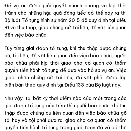
Để
vụ
án
được
giải
quyết
nhanh
chóng
và
kịp
thời
tránh
cho
những
hậu
quả
đáng
tiếc
có
thể
xảy
ra
thì
Bộ luật Tố tụng hình sự
năm
2015
đã
quy
định
tại
điều
81
về
thu
thập
,
giao
chứng
cứ
,
tài
liệu
,
đồ
vật
liên
quan
đến
việc
bào
chữa
:
Tùy
từng
giai
đoạn
tố
tụng
,
khi
thu
thập
được
chứng
cứ
,
tài
liệu
,
đồ
vật
liên
quan
đến
việc
bào
chữa
,
người
bào
chữa
phải
kịp
thời
giao
cho
cơ
quan
có
thẩm
quyền
tiến
hành
tố
tụng
để
đưa
vào
hồ
sơ
vụ
án
.
Việc
giao
,
nhận
chứng
cứ
,
tài
liệu
,
đồ
vật
phải
được
lập
biên
bản
theo
quy định
tại
Điều
133
của
Bộ
luật
này
.
Như
vậy
,
tại bất
kỳ
thời
điểm
nào
của
một
trong
các
giai đoạn
tố
tụng
nêu
trên
thì
người
bào
chữa
khi
thu
thập
được
chứng
cứ
liên
quan đến
việc
bào
chữa
gỡ
tội
hay
vô
tội
phải
đưa
ra
,
giao
cho
cơ
quan
có
thẩm
quyền
tiến
hành
tố
tụng trong giai
đoạn
đó và
có
thể