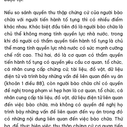
Nếu
so
sánh
quyền
thu
thập
chứng
cứ của
người
bào
chữa
với
người
tiến
hành
tố
tụng
thì
có
nhiều
điểm
khác
nhau
.
Khác
biệt
đầu
tiên
đó
là
người bào chữa
là
chủ
thể
không
mang
tính
quyền
lực
nhà
nước
,
trong
khi
đó
người
có
thẩm
quyền
tiến hành tố tụng
là chủ
thể
mang
tính
quyền
lực
nhà
nước
có
sức
mạnh
cưỡng
chế
rất
cao
.
Thứ
hai
,
đó
là
cơ
quan
có
thẩm
quyền
tiến hành tố tụng
có
quyền
yêu
cầu
cơ
quan
,
tổ
chức
,
cá
nhân
cung
cấp
chứng
cứ
,
tài
liệu
,
đồ
vật
,
dữ
liệu
điện
tử
và
trình
bày
những
vấn
đề
liên quan
đến
vụ
án
(
khoản
1
điều
88
)
,
còn
người
bào
chữa
chỉ
có
quyền
đề
nghị
trong
phạm
vi
hẹp
hơn
là
cơ
quan
,
tổ
chức
,
cá
nhân
cung
cấp
tài
liệu
,
đồ
vật
,
dữ
liệu
điện
tử
liên
quan
đến
việc
bào chữa
,
mà
không
có
quyền
đề
nghị
họ
trình
bày
những
vấn
đề
liên
quan
đến
vụ
án
trong
đó
có
những
nội
dung
liên
quan
đến
việc
bào
chữa
.
Thứ
ba
,
để
thực
hiện
việc
thu
thập
chứng
cứ
cơ
quan
tiến