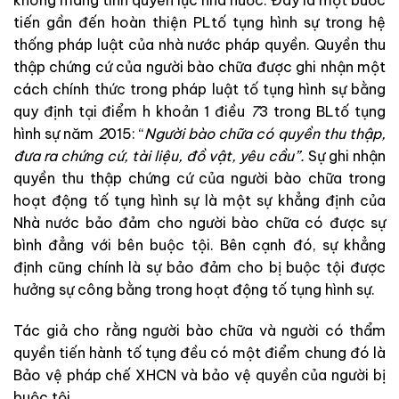
không
mang
tính
quyền
lực
nhà
nước
.
Đây
là
một
bước
tiến
gần
đến
hoàn
thiện
PLtố tụng hình sự
trong
hệ
thống
pháp
luật
của
nhà
nước
pháp
quyền
.
Quyền
thu
thập
chứng
cứ
của
người bào chữa
được
ghi
nhận
một
cách
chính
thức
trong
pháp
luật tố
tụng
hình
sự
bằng
quy
định
tại
điểm
h
khoản
1
điều
7
3
trong
BLtố tụng
hình sự
năm
2
015
:
“
Người
bào
chữa
có
quyền
thu
thập
,
đưa
ra
chứng
cứ
,
tài
liệu
,
đồ
vật
,
yêu
cầu
”
.
Sự
ghi nhận
quyền
thu
thập
chứng
cứ
của
người
bào
chữa
trong
hoạt
động
tố tụng hình sự
là
một
sự
khẳng
định
của
Nhà
nước
bảo
đảm
cho
người bào chữa
có
được
sự
bình
đẳng
với
bên
buộc
tội
.
Bên
cạnh
đó
,
sự
khẳng
định
cũng chính
là
sự
bảo
đảm
cho
bị
buộc
tội
được
hưởng sự
công
bằng
trong
hoạt
động
tố
tụng
hình
sự
.
Tác
giả
cho
rằng
người bào chữa
và
người
có
thẩm
quyền
tiến hành tố tụng
đều
có
một
điểm
chung
đó
là
Bảo
vệ
pháp
chế
XHCN
và
bảo
vệ
quyền
của
người
bị
buộc
tội
.