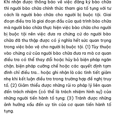
Khi nhận
được
thông
báo
về
việc
đăng
ký
bào
chữa
thì
người bào chữa
chính
thức
tham
gia
tố
tụng
với
tư
cách
là
người
bào
chữa
cho
người
bị
buộc
tội
.
Giai
đoạn
điều
tra
là
giai
đoạn
đầu
của
quá
trình
bào
chữa
mà
người bào chữa
thực
hiện
việc
bào
chữa
cho
người
bị
buộc
tội
nên
việc
đưa
ra
chứng
cứ
do
người bào
chữa
đã
thu
thập
được
có
ý
nghĩa hết
sức
quan
trọng
trong
việc
bảo
vệ
cho
người
bị
buộc
tội
.
(
1
)
Tùy thuộc
vào
chứng
cứ
của
người bào chữa
đưa
ra
mà
cơ
quan
điều
tra
có
thể
thay
đổi
hoặc
hủy
bỏ
biện
pháp
ngăn
chặn
,
biện
pháp
cưỡng
chế
hoặc
các quyết
định
tạm
đình
chỉ
điều
tra
.
.
.
hoặc
ghi
nhận
là
các
tình
tiết
giảm
nhẹ
khi
kết
luận
điều
tra
trong
trường
hợp
đề
nghị
truy
tố
,
(
2
)
Giảm
thiểu
được
những
rủi
ro
pháp
lý
liên
quan
đến
trách
nhiệm
(
có
thể
là
trách
nhiệm
hình
sự
)
của
những
người
tiến hành
tố
tụng
;
(
3
)
Tránh
được
những
ảnh
hưởng
xấu
đến
uy
tín
của
cơ
quan
tiến
hành
tố
tụng
.