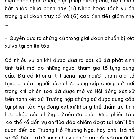
biện
pháp
ngăn
chặn
,
biện
pháp
cưỡng
chế
,
biện
pháp
bắt
buộc
chữa
bệnh
hay
(
5
)
Nhập
hoặc
tách
vụ
án
trong
giai
đoạn
truy
tố
,
và
(
6
)
các
tình
tiết
giảm
nhẹ
.
.
.
–
Quyền đưa
ra
chứng
cứ
trong
giai
đoạn
chuẩn
bị
xét
xử
và
tại
phiên
tòa
Có
nhiều
vụ
án
khi
được
đưa
ra
xét
xử
đã
phát
sinh
tình
tiết
mới
do
những
người
tham
gia
tố
tụng
cung
cấp
.
Đã
có
không
ít
trường
hợp người
tham
gia
tố
tụng
bị
cáo
,
người bào chữa
cung
cấp
chứng
cứ
mới
trong
khi
phiên
tòa
đã
được
mở
và
Hội đồng xét xử
tiến
hành
xét
xử
.
Trường
hợp
chứng
cứ
được
cung
cấp
tại
phiên
tòa
Hội đồng xét xử
không
thể thẩm
tra
tính
hợp
pháp
của
chứng
cứ
nên
đã
phải
Dừng
phiên
tòa
có
thể
kể
đến
vụ
án
“
lừa
đảo
chiếm
đoạt
tài
sản
”
liên
quan
đến bà
Trương
Hồ
Phương
Nga
,
hay
phải
trả
hồ
sơ
để
điều
tra
bộ
sung
như
vụ
án
“
giao
cấu
với
người
từ