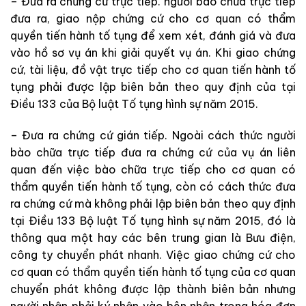
–
Đưa
ra
chứng
cứ
trực
tiếp
.
người bào chữa
trực
tiếp
đưa
ra
,
giao
nộp
chứng
cứ
cho cơ
quan
có
thẩm
quyền
tiến hành tố tụng
để
xem
xét
,
đánh
giá
và
đưa
vào
hồ
sơ
vụ
án khi giải
quyết
vụ
án.
Khi
giao
chứng
cứ,
tài
liệu
,
đồ
vật
trực
tiếp
cho
cơ
quan
tiến
hành
tố
tụng
phải
được
lập
biên
bản
theo
quy
định
của
tại
Điều
133
của
Bộ luật Tố tụng hình sự
năm
2015
.
–
Đưa
ra
chứng
cứ
gián
tiếp
.
Ngoài
cách
thức
người
bào chữa
trực
tiếp
đưa
ra
chứng
cứ
của
vụ
án
liên
quan
đến
việc
bào
chữa
trực
tiếp
cho
cơ
quan
có
thẩm
quyền
tiến hành tố tụng
,
còn
có
cách
thức
đưa
ra
chứng
cứ
mà
không
phải
lập
biên
bản
theo
quy
định
tại
Điều 133
Bộ luật Tố tụng hình sự
năm
2015
,
đó
là
thông
qua
một
hay
các
bên
trung
gian
là
Bưu
điện
,
công
ty
chuyển
phát
nhanh
.
Việc
giao
chứng
cứ
cho
cơ
quan
có
thẩm
quyền
tiến hành tố tụng
của
cơ
quan
chuyển
phát
không
được
lập
thành
biên
bản
nhưng
người
nhận
phải
ký
nhận
vào
bên
nhận
trong
hóa
đơn