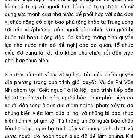
hành tố tụng
và
người
tiến hành tố tụng
được
sử
sử
dụng
sức
mạnh
của
nhà
nước
để
phối
hợp
với
các
đơn
vị
chức
năng
có
diện
bao
phủ
rộng
khắp
từ
Trung
ương
tới
cấp
xã
/
phường
,
còn
người bào chữa
và
người
bị
buộc
tội
hoạt
động
độc
lập
không
mang
tính
quyền
lực
nhà
nước
nên
có
đề
nghị
các
cơ
quan
,
tổ
chức
giúp
đỡ
cũng
là
rất
khó
khăn
chứ
chưa
nói
đến
việc
phối
hợp
thực
hiện.
Xin
đơn
cử
một
ví
dụ
về
sự
hợp
tác
của
chính
quyền
địa
phương
trong
quá
trình
giải
quyết
:
Vụ
án
Phí
Văn
Nhi
phạm
tội
“
Giết
người
”
ở
Hà
Nội
,
quá
trình
tiếp
cận
hồ
sơ
vụ
án
và
bị
cáo
,
người bào chữa
phát
hiện
có
người
dân
sống
ở
gần
địa
điểm
nơi
tội
phạm
xảy
ra
đã
chứng
kiến
việc
làm
của
bị
hại
và
những
bị
cáo
thực
hiện
hành
vi
phạm
tội
.
Từ
thông
tin
đó
người bào chữa
liên
hệ
gặp
,
nghe
họ
trình
bày
về
những
gì
họ
biết
và
được
người
đó
hoàn
toàn
giúp
đỡ
để
làm
chứng
.
Khi