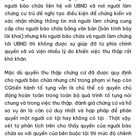
người bào chữa
liên
hệ
với
UBND
xã
nơi
người
làm
chứng
cư
trú
đề
nghị
tạo
điều
kiện
để
chứng
kiến
và
xác
nhận
những
thông
tin
mà
người
làm
chứng
cung
cấp cho
người bào chữa
bằng
văn
bản
(
bản
trình
bày
lời
khai
)
nhưng
khi
người bào chữa
và
người
làm
chứng
tới
UBND
thì
không
được
sự
giúp
đỡ
từ
phía
chính
quyền
xã
và
viện
nhiều
lý
do
khiến
việc
thu
thập
rất
khó
khăn
.
Mặc
dù
quyền
thu
thập
chứng
cứ
đã
được
quy
định
cho
người bào chữa
nhưng
chỉ
trong
phạm
vi
hẹp
còn
CQtiến hành tố tụng
vẫn
là
chủ
thể
có
quyền
chủ
động
hoàn
toàn
trong
toàn
bộ
quá
trình
tố
tụng
nói
chung
và
trong
việc
thu
thập
,
đánh
giá
chứng
cứ
và
hồ
sơ
vụ án
là
căn
cứ
duy
nhất
và
hợp
pháp
để
phán
quyết
một
người
có
tội
hay
không
có
tội
.
Thật
vậy
,
xét
từ
phân
tích
trên
cho
thấy
quyền
của
người bào
chữa
so
với
quyền
của bên
buộc
tội
thì
mức
độ
chênh