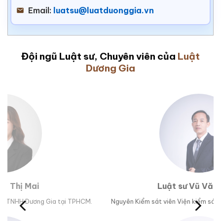
Email:
luatsu@luatduonggia.vn
Đội ngũ Luật sư, Chuyên viên của
Luật
Dương Gia
Luật sư Vũ Văn Huân
M.
Nguyên Kiểm sát viên Viện kiểm sát nhân dân tỉnh Phú Yên.
Trư