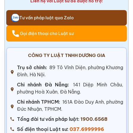
Liên hệ với Luật sư để được hỗ trợ:
Tư vấn pháp luật qua Zalo
Gọi điện thoại cho Luật sư
CÔNG TY LUẬT TNHH DƯƠNG GIA
Trụ sở chính:
89 Tô Vĩnh Diện, phường Khương
Đình, Hà Nội.
Chi nhánh Đà Nẵng:
141 Diệp Minh Châu,
phường Hoà Xuân, Đà Nẵng.
Chi nhánh TPHCM:
161A Đào Duy Anh, phường
Đức Nhuận, TPHCM.
Tổng đài tư vấn pháp luật:
1900.6568
Số điện thoại Luật sư:
037.6999996