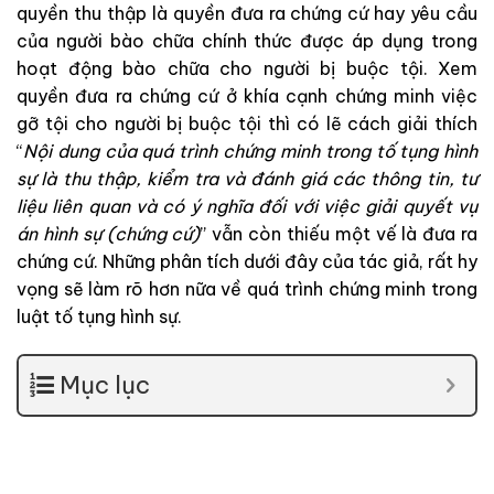
quyền
thu
thập
là
quyền
đưa
ra
chứng
cứ
hay
yêu
cầu
của
người
bào
chữa
chính thức
được
áp
dụng
trong
hoạt
động
bào
chữa
cho
người
bị
buộc
tội
.
Xem
quyền
đưa
ra
chứng
cứ
ở
khía
cạnh
chứng
minh
việc
gỡ
tội
cho
người
bị
buộc
tội
thì
có
lẽ
cách
giải
thích
“
Nội
dung
của
quá
trình
chứng
minh
trong
tố
tụng
hình
sự
là
thu
thập
,
kiểm
tra
và
đánh
giá
các
thông
tin
,
tư
liệu
liên
quan
và
có
ý
nghĩa
đối
với
việc
giải
quyết
vụ
án
hình
sự
(
chứng
cứ
)
”
vẫn
còn
thiếu
một
vế
là
đưa
ra
chứng
cứ
.
Những
phân
tích
dưới
đây
của
tác
giả
,
rất
hy
vọng
sẽ
làm
rõ
hơn
nữa
về
quá
trình
chứng
minh
trong
luật
tố
tụng
hình
sự
.
Mục lục