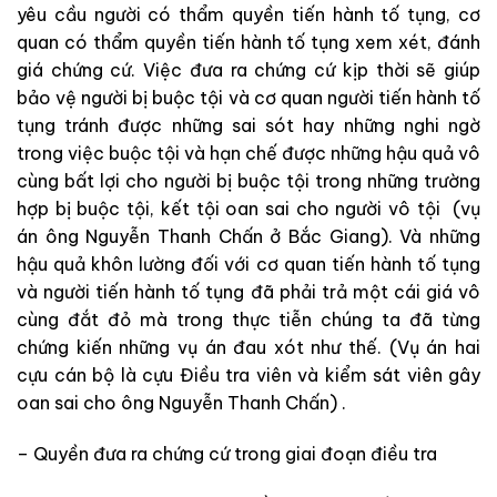
yêu
cầu
người
có
thẩm
quyền
tiến hành tố tụng
,
cơ
quan
có
thẩm
quyền
tiến hành tố tụng
xem xét
,
đánh
giá
chứng
cứ
.
Việc
đưa
ra chứng
cứ
kịp
thời
sẽ
giúp
bảo
vệ
người
bị
buộc
tội
và
cơ
quan
người
tiến hành tố
tụng
tránh
được
những
sai
sót
hay
những nghi
ngờ
trong
việc
buộc
tội
và
hạn
chế
được
những
hậu
quả
vô
cùng
bất
lợi
cho
người
bị
buộc
tội
trong
những
trường
hợp
bị
buộc
tội
,
kết
tội
oan
sai
cho
người
vô
tội
(
vụ
án
ông
Nguyễn
Thanh
Chấn
ở
Bắc
Giang
)
.
Và
những
hậu
quả
khôn
lường
đối
với
cơ
quan
tiến hành tố tụng
và
người
tiến hành tố tụng
đã
phải
trả
một
cái
giá
vô
cùng
đắt
đỏ
mà
trong
thực
tiễn
chúng
ta
đã
từng
chứng
kiến
những
vụ
án
đau
xót
như
thế
.
(
Vụ
án
hai
cựu
cán
bộ
là
cựu
Điều
tra
viên
và
kiểm
sát
viên
gây
oan
sai
cho
ông
Nguyễn
Thanh
Chấn
)
.
–
Quyền
đưa
ra
chứng
cứ
trong
giai
đoạn
điều
tra