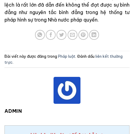
lệch
là
rất
lớn
đã
dẫn
đến
không
thể
đạt
được
sự
bình
đẳng
như
nguyên
tắc
bình đẳng
trong
hệ
thống
tư
pháp
hình
sự
trong
Nhà
nước
pháp
quyền
.
Bài viết này được đăng trong
Pháp luật
. Đánh dấu
liên kết thường
trực
.
ADMIN