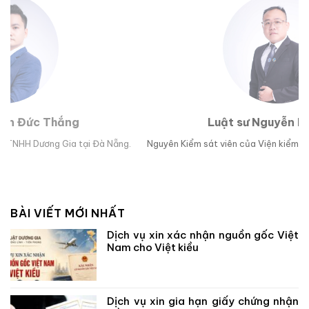
Luật sư Nguyễn Hoài Bão
g.
Nguyên Kiểm sát viên của Viện kiểm sát nhân dân TP Đà Nẵng.
Lu
BÀI VIẾT MỚI NHẤT
Dịch vụ xin xác nhận nguồn gốc Việt
Nam cho Việt kiều
Dịch vụ xin gia hạn giấy chứng nhận