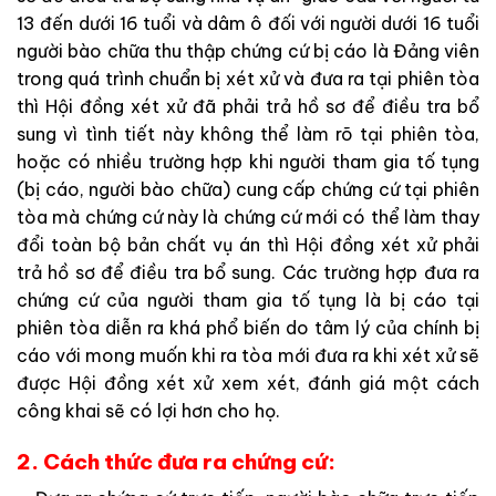
13
đến
dưới
16
tuổi
và
dâm
ô
đối
với
người
dưới
16
tuổi
người
bào
chữa
thu
thập
chứng
cứ
bị
cáo
là
Đảng
viên
trong
quá
trình
chuẩn
bị
xét
xử
và
đưa
ra
tại
phiên
tòa
thì
Hội đồng xét xử
đã
phải
trả
hồ
sơ
để
điều
tra
bổ
sung
vì
tình
tiết
này
không
thể
làm
rõ
tại
phiên
tòa
,
hoặc
có
nhiều
trường
hợp
khi
người
tham
gia
tố
tụng
(
bị
cáo
,
người
bào
chữa
)
cung
cấp
chứng
cứ
tại
phiên
tòa
mà
chứng
cứ
này
là
chứng
cứ
mới
có
thể
làm
thay
đổi
toàn bộ
bản
chất
vụ
án
thì
Hội đồng xét xử
phải
trả
hồ
sơ
để
điều
tra
bổ
sung
.
Các
trường
hợp
đưa
ra
chứng
cứ
của
người
tham
gia
tố
tụng
là
bị
cáo
tại
phiên
tòa
diễn
ra
khá
phổ
biến
do
tâm
lý
của
chính
bị
cáo
với
mong
muốn
khi
ra
tòa
mới
đưa
ra
khi
xét
xử
sẽ
được
Hội đồng xét xử
xem
xét
,
đánh
giá
một
cách
công
khai
sẽ
có
lợi
hơn
cho
họ
.
2. Cách thức đưa ra chứng cứ: