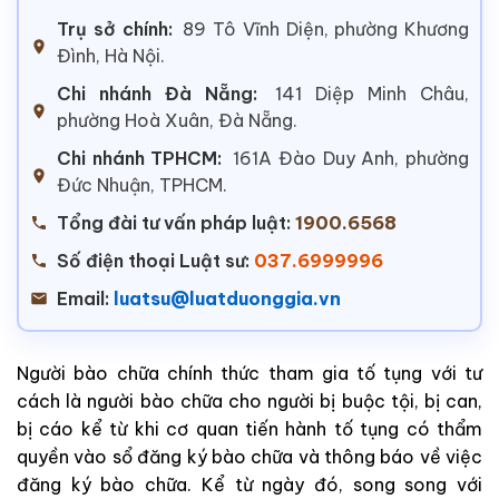
Trụ sở chính:
89 Tô Vĩnh Diện, phường Khương
Đình, Hà Nội.
Chi nhánh Đà Nẵng:
141 Diệp Minh Châu,
phường Hoà Xuân, Đà Nẵng.
Chi nhánh TPHCM:
161A Đào Duy Anh, phường
Đức Nhuận, TPHCM.
Tổng đài tư vấn pháp luật:
1900.6568
Số điện thoại Luật sư:
037.6999996
Email:
luatsu@luatduonggia.vn
Người
bào
chữa
chính
thức
tham
gia
tố tụng
với
tư
cách
là
người
bào
chữa
cho
người
bị
buộc
tội
,
bị
can
,
bị
cáo
kể
từ
khi
cơ
quan
tiến
hành
tố
tụng
có
thẩm
quyền
vào
sổ
đăng
ký
bào
chữa
và
thông
báo
về
việc
đăng
ký
bào
chữa
.
Kể
từ
ngày
đó
,
song
song
với