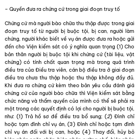
–
Quyền
đưa
ra
chứng
cứ
trong
giai
đoạn
truy
tố
Chứng
cứ
mà
người bào chữa
thu
thập
được
trong giai
đoạn
truy
tố
từ
người
bị
buộc
tội
,
bị
can
,
người
làm
chứng,
người
khác
biết
về
vụ
án
được
đưa ra
hoặc
gửi
đến
cho
Viện
kiểm
sát
có
ý
nghĩa
quan
trọng
(
1
)
Cho
bản
thân
người
bị
buộc
tội
khi
chứng
cứ
(
tài
liệu
,
vật
chứng
)
có
tính
chất
quan
trọng
mà
trong
quá
trình
điều
tra
của
Điều
tra
viên
,
cán
bộ
điều
tra
ở
giai
đoạn
điều
tra
chưa
thu
thập
hoặc
thu
thập
không
đầy
đủ
.
Khi
đưa
ra
chứng cứ kèm
theo
bản
yêu
cầu
đánh
giá
chứng
cứ
của
người bào chữa
thì
Viện
kiểm
sát
bằng
chức
năng
và
thẩm
quyền
của
mình
có
thể
sẽ
phải
ra
một
trong
các
quyết
định
có
lợi
cho
người
bị
buộc
tội
,
như
:
(
1
)
Trả
hồ
sơ
để
điều
tra
bổ
sung
;
(
2
)
Đình
chỉ
hoặc
tạm
đình
chỉ
vụ
án
,
(
3
)
Đình
chỉ hoặc
tạm
đình
chỉ
vụ
án
đối
với
bị
can,
hoặc
(
4
)
Thay
đổi
,
hủy
bỏ