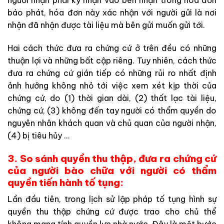
báo
phát
,
hóa
đơn
này
xác
nhận
với
người
gửi
là
nơi
nhận
đã
nhận
được
tài
liệu
mà
bên
gửi
muốn
gửi
tới
.
Hai
cách
thức
đưa
ra
chứng
cứ
ở
trên
đều
có
những
thuận
lợi
và
những
bất
cập
riêng
.
Tuy
nhiên
,
cách
thức
đưa
ra
chứng
cứ
gián
tiếp
có
những
rủi
ro
nhất
định
ảnh
hưởng
không
nhỏ
tới
việc
xem
xét
kịp
thời
của
chứng
cứ
,
do
(
1
)
thời
gian
dài
,
(
2
)
thất
lạc
tài
liệu
,
chứng
cứ
,
(
3
)
không
đến
tay
người
có
thẩm
quyền
do
nguyên
nhân
khách
quan
và
chủ
quan
của
người
nhận
,
(
4
)
bị
tiêu
hủy
..
.
3. So
sánh
quyền
thu
thập
,
đưa
ra
chứng
cứ
của
người
bào
chữa
với
người
có
thẩm
quyền
tiến
hành
tố
tụng:
Lần
đầu
tiên
,
trong
lịch
sử
lập
pháp
tố
tụng hình
sự
quyền
thu thập
chứng
cứ
được
trao
cho
chủ
thể