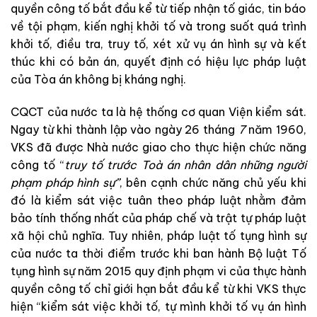
quyền công tố
bắt
đầu
kể
từ
tiếp
nhận
tố
giác
,
tin
báo
về
tội
phạm
,
kiến
nghị
khởi
tố
và
trong
suốt
qu
á
trìn
h
khởi
tố
,
điều
tra
,
truy
tố
,
xét
xử
vụ
á
n
hình
sự
và
kết
t
húc
khi
có
bản
án
,
quyết
định
có
hiệu
lự
c
pháp
luậ
t
của
Tòa
án
không
bị
kháng
nghị
.
CQCT
của
nước
ta
là
hệ
thống
cơ
quan
Viện
kiểm
sát
.
Ngay
từ
khi
thành lập
vào
ngày
26
tháng
7
năm
1960
,
VK
S
đã
được
Nhà
nước
giao
cho
thực
hiện
chức
năng
công
tố
“
t
ruy
t
ố
t
r
ước
Toà
án
nhân
dân
nhữ
ng
ngư
ời
phạ
m
pháp
hìn
h
s
ự
”
,
bên
cạnh
chức
năng
chủ
yếu
khi
đó
là
kiểm
sát
việc
tuân
theo
pháp
luật
nhằm
đảm
bảo
tính
thống
nhất
của
pháp
chế
và
trật
tự
pháp
l
uật
xã
hội
chủ
ngh
ĩa
.
T
uy nhiên
,
pháp
l
uật
tố tụng hình sự
của
nước
ta
thời
điểm
t
rướ
c
k
h
i
ban
hành
Bộ
luật
Tố
tụng
hình
sự
nă
m
2015
quy
định
phạm
vi
của
thực hành
quyền công tố
chỉ
giới
hạn
bắt
đầu
kể
từ
khi
VKS
thực
hiện
“
kiểm
sát
việc
khởi
tố
,
tự
mình
khởi
tố
vụ
án
hình