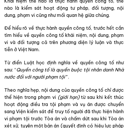
Kh
ái
ni
ệm
thế
nào
là
thực
hành
quyền
công
tố
,
thế
nào
là
kiể
m
s
át
hoạt
động
tư
pháp
,
đối
tượng
,
nội
dung
,
phạm
vi
cũ
ng
như
mối
q
uan
hệ
giữa
chúng
.
Để
hiểu
rõ
về
thực hành quyền công tố
,
trước
hết
cần
tìm
hi
ểu
về
quyền
công
tố
khái
n
iệm
,
nội
dung
,
phạm
vi
và
đối
tượng
cả
trên
phương
diện
lý
lu
ận
và
thự
c
tiễn
ở
Việt
Nam
.
Từ
điển
L
uật
học
định
nghĩa
về
quyền
công
tố
như
sau
:
“
Qu
y
ề
n
công
tố
là
quyền
b
uộc
tội
nhân
danh
Nhà
nước
đối
với
n
gườ
i
phạm
tội
”
.
The
o
n
gh
ĩa
hẹp
,
nộ
i
dung củ
a
qu
y
ền
c
ông
tố
chỉ
được
thể hiện
trong
ph
ạm
vi
(
gi
ới
hạ
n
)
từ
sau
khi
kết
thúc
hoạt
động
điều
tra
tội
phạm
và
vụ
án
được
chuyển
san
g
Viện kiểm sát
để
truy
tố
người
đã
thực
hiện
hành
vi
phạm
tội
trước
Tòa
án
và
chấm
dứt
sau
k
hi
T
ò
a
án
xét
xử
,
tuyên
một
bản
án
(
quyết
định
có
hiệu
lực
pháp