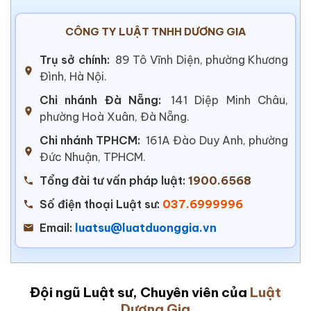
CÔNG TY LUẬT TNHH DƯƠNG GIA
Trụ sở chính:
89 Tô Vĩnh Diện, phường Khương
Đình, Hà Nội.
Chi nhánh Đà Nẵng:
141 Diệp Minh Châu,
phường Hoà Xuân, Đà Nẵng.
Chi nhánh TPHCM:
161A Đào Duy Anh, phường
Đức Nhuận, TPHCM.
Tổng đài tư vấn pháp luật:
1900.6568
Số điện thoại Luật sư:
037.6999996
Email:
luatsu@luatduonggia.vn
Đội ngũ Luật sư, Chuyên viên của
Luật
Dương Gia