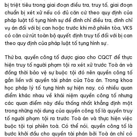
bị
triệt
tiêu
trong
giai
đoạn
điều
tra
,
truy
tố
,
giai
đoạn
chuẩn
bị
xét
xử
nếu
có
đủ
căn
cứ
theo
quy
định
của
pháp
luật
tố tụng hình sự
để
đình
chỉ
điều
tra
,
đình
chỉ
vụ
án
đối
với
bị
can
hoặc
trước
khi
mở
ph
i
ên
tòa
,
V
KS
có
căn
cứ
rút
toàn
bộ
quyết
định
truy
tố
đối
với
bị
can
theo
quy
định
của
pháp
l
uật
tố tụng hình sự .
Thứ
ba
,
quyền
công
tố
được
giao
cho
CQCT
để
thực
hiện
truy
tố
người
phạm
tội
ra
xét
xử
trước
T
o
à
án
và
đ
ồng
thời
bả
o
vệ
s
ự
b
uộc
tộ
i
đó
nên
quyền
công
tố
gắn
liền
với
quyền
tài
phán
của
Tòa
án
.
Trong
k
h
oa
học
pháp
lý
tố tụng hình sự
hiện
nay
,
có
nhiều
quan
điểm
khác
nhau
v
ề
k
hái
niệm
quyền
công
tố
nhưng
các
quan
điểm
này
đều
thống
nhất
khẳng
định
một
trong
những
nội
dung
của
quyền
công
tố
là
quyền
truy
tố
người
phạm
tội
ra
trước
Toà
á
n
và
thực
hiện
việc
buộc
tội
tại
phiên
toà
.
Có
thể
nói
,
quyền
công
tố
là
bước
khởi
đầu
cho
quyền
tài
phán
bởi
Toà
án
chỉ
có