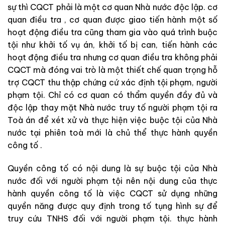
sự
thì
CQCT
phải
là
một
cơ
quan
Nh
à
nước
độc
lập.
cơ
quan điều tra
,
cơ
quan
được
giao
tiến
hành
một
số
hoạt
động
điều
tra
cũng
tham
gia
vào
quá
tr
ình
buộ
c
tội
như
khởi
tố
vụ
án
,
khởi
tố
bị
can
,
tiến
hành
cá
c
ho
ạt
động
điều
tra
nhưng
cơ quan điều tra
không
phải
CQCT
mà
đóng
vai
trò
là
một
thiết
chế
quan
trọng
hỗ
trợ
CQCT
thu
thập
chứng
cứ
xác
định
tội
phạm
,
người
phạm
tội
.
Chỉ
có
cơ
quan
có
thẩm
quyền
đầy
đủ
và
độc
lập
thay
mặt
Nhà nước
truy
tố
người
phạm
tội
ra
Toà
án
để
xét
xử
và
thực
hiện
việc
buộc
tội
của
Nhà
nước
tại
phiên
toà
mới
là
chủ
thể
thực hành quyền
công tố
.
Quyền
công
tố
có
nội
dung
là
sự
buộc
tội
của
Nhà
nước
đối
với
người
phạm
t
ộ
i
nên
n
ội
dung
c
ủa
thực
hành quyền công tố
là
vi
ệc
CQCT
sử
dụng
những
quyền
năn
g
được
quy
định
trong
tố tụng hình sự
để
truy
cứu
T
N
HS
đối
v
ới
người
phạm
tội
.
thực hành