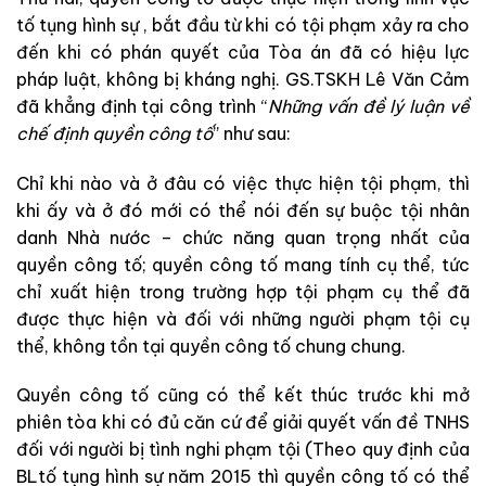
tố tụng hình sự
,
bắt
đầu
từ
khi
có
tội
phạm
xảy
ra
cho
đến
khi
có phán
quyết
của
Tòa
án
đã
có
hiệu
lực
pháp
luật
,
không
bị
kháng
ng
hị
.
G
S
.
TSKH
Lê
Văn
Cảm
đã
khẳng
định
t
ạ
i
công
trình
“
Nh
ững
v
ấ
n
đề
lý
luận
về
chế
định
quyề
n
côn
g
tố
”
như
sau
:
Chỉ
khi
nào
v
à
ở
đâu
có
việc
thực
hiện
tội
phạm
,
thì
khi
ấy
và
ở
đó
mới
có
thể
nói
đến
sự
buộc
tội
nhân
da
n
h
Nhà
nước
–
chức
năng
quan
trọng
nhất
của
quyền
công
tố
;
quyền
công
tố
mang
tính
cụ
thể
,
tức
chỉ
xuất
hiện
trong
trường
hợp
tội
phạm
cụ
thể
đã
được
thực
hiện
và
đối
với
những
người
phạm
tội
cụ
thể
,
không
t
ồ
n
tại
quyền
công
tố
chung
chung
.
Quyền
công
tố
cũng
có
thể
kết
thúc
trước
khi
mở
phiên
tòa
khi
có
đủ
căn
cứ
để
giải
quyết
vấn
đề
TNHS
đ
ố
i
với
người
bị
tình
nghi
phạm
tội
(
Theo
quy
định
c
ủa
B
Ltố tụng hình sự
nă
m
2015
thì
qu
yề
n
công
tố
có
thể