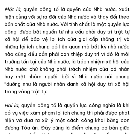
Mộ
t
l
à
,
quyền
công
tố
là
quyền
c
ủa
N
hà
nước
,
xuất
hiện
cùng
với
sự
ra
đời
của
N
hà
nước
và
thay
đổi
theo
bản
chất
của
Nhà
nước
.
Với
tính
chất
là
một
quyền
lực
công
,
được
bắt
nguồ
n
từ
nhu
cầu
ph
ải
duy
trì
trật
tự
xã
hội
để
bảo
vệ
lợi
ích
của
giai
cấp
thống
trị
và
những
lợi
í
ch
c
hung
có
liê
n
quan
mà
bất
kỳ
nhà
nước
nào
cũng
đều
c
ầ
n
phải
can
thi
ệp
duy
trì
vì
đó
là
môi
trường
tồn
tại
củ
a
N
hà
nước
,
là
trách
nhiệ
m
xã
hội
c
ủa
Nhà
nước
chứ
không
phải
trách
nhiệm
của
cá
nhân
hay
một
nhóm
người
,
bởi
vì
Nhà
nước
nói
ch
u
ng
“
dường
như
là
người
nhân
danh
xã
h
ội
duy
trì
xã
hộ
i
t
rong
vòng
trật
tự
.
Hai
là
,
quyền
công
tố
là
quyền
lực
công
nghĩa
là
khi
có
vụ
việc xâm
phạm
lợi
ích
chung
thì
phải
được
phát
hiện
và
đưa
ra
xử
lý
một
cách
công
khai
bằng
con
đường
T
ò
a
án
.
Đây
cũng
là
điểm
chung
cơ
bản
giữa