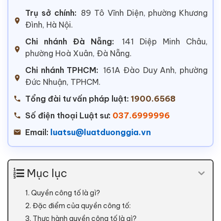
Trụ sở chính:
89 Tô Vĩnh Diện, phường Khương
Đình, Hà Nội.
Chi nhánh Đà Nẵng:
141 Diệp Minh Châu,
phường Hoà Xuân, Đà Nẵng.
Chi nhánh TPHCM:
161A Đào Duy Anh, phường
Đức Nhuận, TPHCM.
Tổng đài tư vấn pháp luật:
1900.6568
Số điện thoại Luật sư:
037.6999996
Email:
luatsu@luatduonggia.vn
Mục lục
1. Quyền công tố là gì?
2. Đặc điểm của quyền công tố:
3. Thực hành quyền công tố là gì?