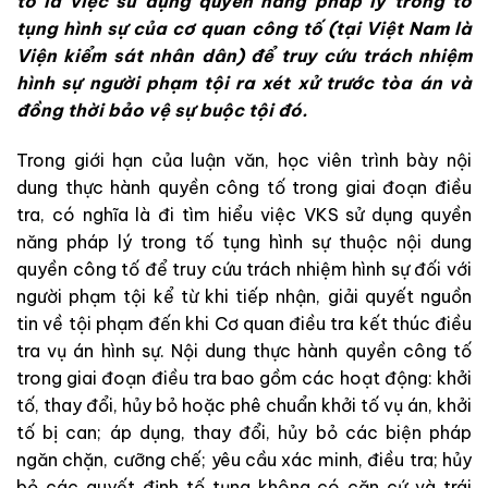
tố
là
việc
sử
d
ụ
ng
quyền
năn
g
pháp
lý
t
rong
tố
tụng
hình
s
ự
củ
a
cơ
quan
công
tố
(
tại
Việt
Nam
là
Viện
kiểm
sát
nhân
dân
)
để
t
r
u
y
cứ
u
trách
nhiệm
hình
sự
ngườ
i
phạm
t
ộ
i
ra
xét
xử
trước
tòa
án
và
đồng
thời
b
ả
o
vệ
sự
buộc
tội
đó
.
Trong
giới
h
ạn
của
luận
văn
,
học
viên
trình
bày
nộ
i
dung
thực hành quyền công tố
trong
giai
đoạn điều
tra
,
có
ng
hĩa
là
đi
tìm
hiểu
việc
V
KS
sử
dụng
quyền
năng
pháp
lý
trong
tố tụng hình sự
t
h
uộ
c
nội
dung
quyền
công
tố
để
truy
cứu
trách
nhiệm
hình
sự
đối
với
người
phạm
tội
kể
từ
khi
tiếp
nhận
,
giải
quyết
nguồn
tin
về
tội
phạm
đến
khi
Cơ
qu
an
điều tr
a
kết
thúc
điều
tra
vụ
á
n
hình
sự
.
Nộ
i
dun
g
thực hành quyền công tố
trong
giai
đoạn
điều
tra
bao
gồm
các
hoạt
động
:
khởi
tố
,
thay
đổi
,
hủy
bỏ
hoặc
phê
ch
uẩ
n
khởi
tố
vụ
án
,
khởi
tố
bị
can
;
áp
dụng
,
thay
đổi
,
hủy
bỏ
các
biện
pháp
ngăn
chặn
,
cưỡng
chế
;
yêu
cầu
xác
minh
,
điều
tra
;
hủy
bỏ
các
quyết
định
tố
tụng
không
có
căn
cứ
và
trái