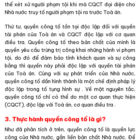
thể
xét
xử
người
phạm
tội
khi
mà
CQCT
đại
diện
cho
Nhà
nước
truy
tố
người
phạm
tội
ra
trước
Toà
án
.
Thứ
tư
,
quyền
công
tố
tồn
tại
độc
lập
đối
với
quyền
tài
phán
c
ủa
Toà
án
và
CQCT
độc
lập
với
cơ
quan
điều
tra
.
Quyền
công
tố theo
bản
chất
của
mình
là
quyền
yêu
cầu
trừng
trị
công
kh
ai
n
hững
hành
vi
phạm
tội
,
do
đó
để
đả
m
bảo
tính
khách
quan
và
sự
công
bằng
thì
quyền
này
phải
độc
lập
với
quyền
tài
phán
của
Toà
án
.
Cùng
với
sự
phát
triển của
Nhà
nước
,
quyền
công
tố
dần
hình
t
hành
là
một
chế
định
pháp
lý
độc lập
trong
tố tụng hình sự
.
Về
mặt
n
g
uyên
tắc
,
quyền
công
tố
chỉ
có
thể
do
một
cơ
quan
thực
hiện
(
CQCT
)
,
độc l
ập
với
T
o
à
án
,
cơ quan điều tra .
3. Thực hành quyền công tố là gì?
N
hư
đã
phân
tích
ở
trên
,
quyền
công
tố
là quyền
lực
công
của
Nhà
nước
,
g
ắ
n
liền
bản
chấ
t
Nhà
nước
.
Để