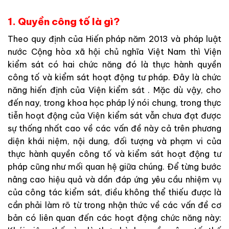
1. Quyền công tố là gì?
T
h
eo
quy
định
của
Hiến
pháp
năm
2013
và
pháp
luật
nước
Cộng
hòa
x
ã
hội
chủ
ng
hĩa
Việt
N
am
th
ì
Viện
kiểm sát
có
hai
chức
năng
đó
là
thực hành quyền
công tố
và
kiểm
sá
t
hoạt
động
tư
pháp
.
Đây
là
chức
năng
hiến
địn
h
của
Viện kiểm sát
.
Mặc
dù
vậy
,
cho
đến
n
ay
,
trong
khoa
học
pháp
lý
nói
chung
,
trong
thực
tiễn
h
oạt
động
của
Viện kiểm sát
v
ẫn
chưa
đạt
được
sự
thống
nhấ
t
cao
v
ề
các
vấn
đề
này
cả
trên
phương
diện
khái
niệm
,
nội
dung
,
đối
tượng
và
phạm
vi
của
thực hành quyền công tố
và
kiể
m
sát
hoạt
độn
g
tư
pháp
cũng
như
mối
quan
hệ
giữa
chúng
.
Để
từng
bước
nâng
cao
hiệu
quả
v
à
d
ần
đáp
ứng
yêu
cầu
nhiệm
vụ
của
công
tác
kiểm
sá
t
,
điề
u
kh
ô
ng
thể
th
i
ếu
được
là
cần
phải
làm
rõ
từ
trong
nhận
thức
về
các
vấn
đề
cơ
bản
có
liên
qua
n
đến
c
á
c
hoạt
động
chức
năng
này
: