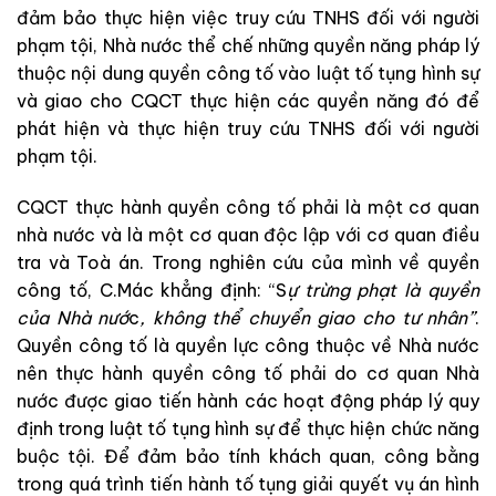
đảm
bảo
t
hực
hiện
việc
truy
cứu
TN
HS
đối
với
người
phạm tội
,
Nhà
nước
thể
chế
những
quyền năng
pháp
lý
thuộc
nội
dung
quyền
công
tố
v
ào
luật
tố tụng hình sự
và
giao
cho
CQCT
thực
hiện
các
quyền
năng
đó
để
phát
hiệ
n
và
thực
hiện
truy
cứu
T
N
H
S
đối
với
người
phạm
tội
.
CQCT
thực
hành
quyền
công
tố
phải
là
một
cơ
quan
nhà
nước
và
là
một
cơ
quan
độc
lập
với
cơ quan điều
tra
v
à
Toà
án
.
Trong
nghiên
cứu
của
mình
về
quyền
công
tố
,
C
.
Mác
khẳ
n
g
định
:
“
S
ự
trừ
ng
phạt
là
quy
ền
của
Nhà
nư
ớ
c
,
không
thể
chuy
ển
giao
cho
tư
nhâ
n
”
.
Quyền
công
tố
là
quyền
lực
công
thuộc
về
Nhà
nước
nên
thực hành quyền công tố
phải
do
cơ
quan
Nhà
nước
được
giao
tiến
hành
các
ho
ạ
t
động
pháp
lý
quy
định
trong
lu
ật
tố tụng hình sự
đ
ể
thực
hiện
chức
năng
buộc
tội
.
Để
đảm
bảo
tính
khách
quan
,
công
bằng
trong
quá
trình
tiến
h
à
nh
tố
tụng giải
quyết
vụ
án
hình