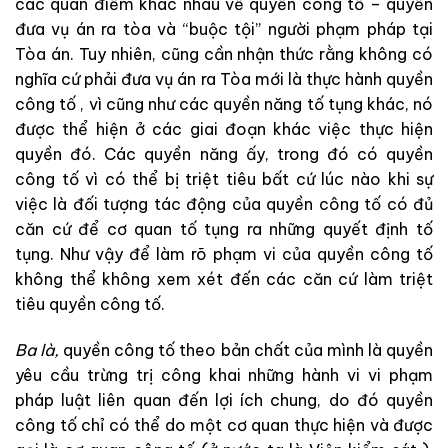
các
quan
điểm
khác
nhau
về
quyền
công
tố
–
quyền
đưa
vụ
án
ra
tòa
và
“
buộc
tội
”
người
phạm
pháp
tại
Tòa
án
.
Tuy
nhiên
,
cũng
cần
nhận
thức
rằng
không
có
nghĩa
cứ
phải
đưa
vụ
án
ra
Tòa
mới
là
thực hành quyền
công tố
,
vì
cũng
như
các
quyền
năng
tố
tụng
khác
,
nó
được
thể
hiện
ở
các giai
đo
ạn
khác
việc
thực
hiện
quyền
đó
.
Các
quyền
năng
ấy
,
trong
đó
có
quyền
công
t
ố
vì
có
thể
bị
triệt
tiêu
bất
cứ
lúc
nào
khi
sự
việc là
đối
tượng
tác
động
của
quyền
công
tố
có
đủ
căn
cứ
để
cơ
quan
tố
tụng
ra
những
quyết
định
t
ố
t
ụng
.
N
hư
v
ậ
y
để
làm
rõ
phạm
vi
của
quyền
công
tố
kh
ông
thể
khô
ng
xem
xét
đến
các
căn
cứ
làm
triệt
tiêu
quyền
công
tố
.
Ba
là
,
quyền
công
tố
theo
bản
chất
của
mìn
h
là
quyền
yêu
cầu
trừng
trị
công
khai
những
hành
vi
vi
ph
ạ
m
pháp
luật
liên
quan
đến
lợi
ích
chung
,
do
đó
quyền
công
tố
chỉ có
thể
do
một
cơ
quan
thực
hiện
và
được