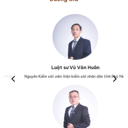
Luật sư Vũ Văn Huân
Nguyên Kiểm sát viên Viện kiểm sát nhân dân tỉnh Phú Yên.
Trưở