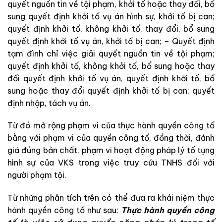
quyết
nguồn
tin
về
tội
ph
ạ
m
,
khởi
tố
hoặ
c
t
ha
y
đổi
,
bổ
sung
quyết
định
khởi
tố
vụ
án
hìn
h
sự
,
khởi
tố
bị
can
;
quyết
đ
ịnh
k
hở
i
tố
,
k
hông
k
hởi
tố
,
thay
đổi
,
bổ
sun
g
quyết đ
ịnh
k
hở
i
tố
v
ụ
án
,
khởi
tố
bị
can; –
Quyết
định
tạm
đình
chỉ
việc
giải
quyết
nguồn
tin
về
tội
phạm
;
quyết
định
khởi
tố
,
k
hôn
g
khởi
tố
,
bổ
sung
hoặc
thay
đổi
quyết
định
khởi
tố
vụ
án
,
quyết
định
khởi
tố
,
bổ
sung
hoặc
thay
đổi
quyết
định
khởi
tố
bị
can
;
quyết
định
nhập
,
tách
vụ
án
.
Từ đó
mở
rộng
phạm
vi
c
ủa
thực hành quyền công tố
bằng
với
phạm vi
của
quyền
công
tố
,
đồng
thời
,
đánh
giá
đúng
bản
chất
,
phạm
vi
hoạt
động
pháp
lý
tố tụng
hình sự
của
VKS
trong
việc
truy
cứu
TNHS
đ
ối
với
người
phạm
tội.
Từ
những
phân
tích
trên
có
thể
đưa
ra
khái
niệm
thực
hành quyền công tố
như
sau
:
Thực
hành
quy
ền
cô
ng