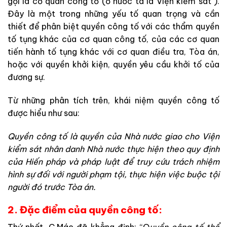
gọi
là
cơ
quan
công
tố
(
ở
nước
ta
là
Viện kiểm sát
)
.
Đây
là
một
trong
những
yếu
tố
quan
trọng
và
cần
thiết
để
phân
biệt
quyền
công
tố
với
các
thẩm
quyền
tố
tụng
khác
của
cơ
quan
công
tố
,
của
các
cơ
quan
tiến
hành
tố
tụng
khác
với
cơ
quan
điều
tra
,
Tòa
án
,
hoặc
với
quyền
khởi
kiện
,
quyền
yêu
cầu
khởi
tố
của
đương
sự
.
Từ
những
phân
tích
trên
,
khái
niệm
qu
y
ền
c
ông
tố
được
hiểu
như
sau
:
Q
uyền
công
tố
là
quyền
của
Nhà
nướ
c
g
ia
o
cho
Vi
ện
kiểm
sát
nhân
danh
Nhà
nướ
c
th
ực
hiện
theo
quy
định
của
Hiến
pháp
v
à
pháp
luật
để
tru
y
cứu
t
rách
nh
iệm
hình
sự
đ
ối
với
n
gười
phạm
tội
,
t
hực
hiện
việc
buộc
tội
người
đó
trước
Tòa
án
.
2. Đặc điểm của quyền công tố:
Thứ
nhất
,
C
.
Mác
đã
khẳng
định:
“
Q
uyền
công
tố
thể