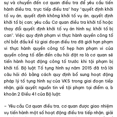
sự
và
chuyển
đến
cơ
quan
điều
tra
để
yêu
cầu
t
iế
n
h
ành
điều tra
,
trực
tiếp
điều
tra
”
hay
“
quyết
định
khởi
tố
vụ
án
,
quyết
định
không
khởi
tố
vụ
án
,
quyết
định
khởi
tố
bị
can
;
yêu
cầu
Cơ
quan
điều
tra
khởi
tố
hoặc
thay
đổi
quyết
định
khởi
tố
vụ
án
hình
sự
,
khởi
tố
bị
can
”
.
Việc
quy
định
phạm
vi
thực hành quyền công tố
chỉ
bắ
t
đầu
kể
từ
giai
đoạn điều
tra
đã
giới
hạn phạm
vi
thực hành quyền công tố
hẹp
hơn
phạm
vi
của
quyền
công
tố
dẫn
đến
câu
hỏi
đặt
ra
là
cơ
quan
sẽ
tiến
hành hoạt
động
công
tố
trước
khi
tội
phạm
bị
khởi
tố
.
Bộ
luật
Tố
tụng
hình
sự
năm
2015
đã
trả
lời
câu
hỏ
i
đó
bằng
cách
quy
định
b
ổ
sung
hoạt
động
pháp
lý
tố tụng hình sự
của
VKS
trong
giai
đoạn
tiếp
nhận
,
giải
quyết
nguồn
tin
về
tội
phạm
tại
điểm
a
,
b
khoản
2
Điều
41
c
ủ
a
Bộ
luật
:
–
Yêu
cầu
Cơ
q
ua
n
điều
tra
,
cơ
quan
được
giao
nhiệm
vụ
tiến
hành
một
số
hoạt
động
điều
tra
tiếp
nhận
,
giải