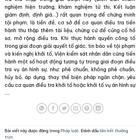
nghiệm
hiện
trường
,
k
hám
nghiệm
tử
thi
,
Kết
luận
giám
đ
ịnh
,
đị
nh
g
iá
.
.
.
)
rất
quan
trọng
để
chứng
minh
tội
phạm
,
là
tiền
đề
,
cơ
sở
để
cơ quan điều tra
tiến
hành
thu
thập
thêm
tài
liệu
,
chứng
cứ
để
củng
cố
hồ
sơ
,
mở
rộng
điều
tra
.
Khi
thực
hành
quyền
công
tố
trong
giai
đoạn
giải
quyết
tố
giác
,
tin
báo
về
tội
phạm
và
kiến
nghị
khởi
tố
,
Viện
kiểm
sát
nh
ân
d
ân
cũng
tiến
hành
một
số
hoạt
động
tương
tự
trong
giai
đoạn
điều
tra
vụ
án
hình
sự
,
như
:
phê
chuẩn
,
không
phê
chuẩn
,
hủy
bỏ
,
áp
dụng
,
thay
thế
biện
pháp
ngăn
chặn
,
yêu
cầu
cơ quan điều tra
khởi
tố
hoặc
khởi
tố
vụ
án
hình
sự
.
.
.
.
Bài viết này được đăng trong
Pháp luật
. Đánh dấu
liên kết thường
trực
.