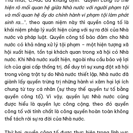
hiện rõ
mối
q
ua
n
hệ
g
iữa
Nhà
nư
ớc
với
người
phạ
m
tội
và
mối
quan
hệ
ấ
y
do
chính
hành
vi
phạm
tội
làm
phát
sinh
r
a
.
.
.
”
,
theo
quan
niệm
này
thì
quyền
công
tố
là
khái
niệm
pháp
lý
xuất
hiện
cùng
với
sự
ra
đời
củ
a
Nhà
nước
và
pháp
luật
.
Quy
ền
công
tố
bảo
đảm
cho
Nhà
nước
có
khả
năng
xử
lý
tội
phạm
–
một
hiện
tượng
xã
hội
xuất
hiện
,
tồn
tại
khách
quan
trong
xã
hội
có
Nh
à
nước
.
Khi
Nhà nước
xuất
hiện
,
ngoài
nhu
cầu
bảo
vệ
lợi
ích
của
giai
cấp
thống
trị
,
để
duy
trì
sự
xung
đột
xã
hội
trong
vòng
trật
tự
do
Nhà
nước
thiết
lập
,
Nhà
nước
đã
giành
lấy
quyền
trừng
trị
những
hành
vi
xâm
hại
lợi
ích
chung
từ
tay
cá
nh
â
n
(
sự
thay
thế
quyền
tư
tố
bằng
quyền
công
tố
)
.
Vì
vậy
,
quyền
lực
Nhà
nước
cũng
được
hiểu
l
à
qu
yền
lực
công
cộng
,
theo
đó
quyền
công tố
với tính
ch
ất
là
công
quyền
h
oàn
to
àn
không
thể
tách
rời
sự
ra
đời
của
Nhà
nước
.
Thứ
hai
,
quyền
công
tố
được
thực
hiện
trong
lĩnh
vực