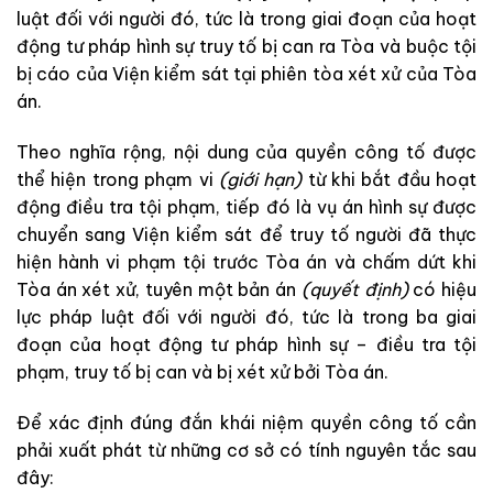
l
uậ
t
đối
với
người
đó
,
tức
là
trong
giai
đ
oạn
của
hoạt
đ
ộng
t
ư
pháp
hìn
h
s
ự
t
ru
y
tố
bị
can
ra
Tòa
và
buộc
tội
bị
cáo
của
Viện kiểm sát
tại
ph
i
ên
tòa
xét
xử
của
Tòa
án
.
T
heo
nghĩa
rộ
ng
,
nộ
i dung
của
quyền
c
ôn
g
tố
được
t
hể
hiện
trong
phạm
vi
(
giới
hạn
)
từ
khi
bắt
đầu
hoạt
đ
ộn
g
điều
t
ra
tội
phạm
,
tiếp
đó
l
à
vụ
á
n
hìn
h
s
ự
được
c
h
uyển
sang
Viện kiểm sát
để
truy
tố
người
đã
thực
hiện
hành
vi
phạm
tội
trước
Tòa
án
và
chấm
dứt
khi
Tòa
án
xét
xử
,
tuyê
n một
bản
á
n
(
quyết
định
)
c
ó
h
iệu
l
ực
phá
p
luật
đối
với
người
đó
,
tức
là
trong
ba
giai
đo
ạn
của
hoạt
động
tư
pháp
hình
sự
–
điều
tra
tội
phạm
,
truy
tố
bị
can
và
bị
xét
xử
bởi
T
òa
á
n
.
Để
xác
định
đúng
đắn
khá
i
niệ
m
quyền
công
tố
c
ầ
n
phải
xuất
phát
từ
những
cơ
sở
có
tính
ng
uyên
t
ắ
c
sau
đây
: