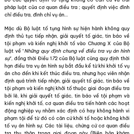
pháp
luật
của
cơ quan điều tra
;
quyết
định
việc
đình
chỉ
điều
tra
,
đình
chỉ
vụ
án
.
..
M
ặc
d
ù
Bộ
luật
tố tụng hình sự
hi
ện
h
à
nh
kh
ông
quy
định
thủ
tục
tiếp
nhận
,
giải
quyết
tố
giác
,
tin
báo
về
tội
phạm
và
kiến
nghị
khởi
tố
vào
Chương
X
của
Bộ
luật
về
“
Nhữ
ng
quy
định
c
hun
g
về
điều
tr
a
vụ
á
n
hình
sự
”
,
đồng
thời
Điều
1
7
2
của
Bộ
luật
cũng
quy
định
thời
hạn
điều
tra
vụ
án
hình
sự
bắt
đầu
kể
từ
khi
khởi
t
ố
v
ụ
án
cho
đến
khi
kết
thúc
điều
tra
,
nhưng
học
viên
nhận
định
quá
trình
tiếp
nhận
,
giải
quyết
tố
giác
,
tin
báo
về
tội
phạm
và
kiến
nghị
khởi
tố
thuộc
giai
đoạn
điều
tra
bởi
lẽ
,
khi
giải
quyết
tố
giác
,
tin
báo
về
tội
phạm
và
kiến
nghị
khở
i
tố
,
cơ quan điều tra
tiến
hàn
h
cá
c
hoạt
động
nghiệp
vụ
nhằm
xác
định
có
hay
không
hành
vi
phạm
tội
để
từ
đó
có
căn
cứ
khởi
tố
h
oặc
không
khởi
tố
vụ
án
hình
sự
.
Các
tài
liệu
,
chứng
cứ
cơ quan điều
tra
thu
thập
trong
giai
đoạn
nà
y
(
Biên
bả
n
khám