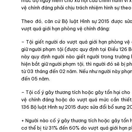
mức độ nguy hiểm cho xã hội của chính hành vi x
vệ chính đáng phải chịu trách nhiệm hình sự theo 
Theo đó, căn cứ Bộ luật Hình sự 2015 được sử
vượt quá giới hạn phòng vệ chính đáng:
– Tội giết người do vượt quá giới hạn phòng vệ
giữ người phạm tội (được quy định tại Điều 126 B
này quy định người nào giết người trong trường
hiện bắt giữ người phạm tội, thì người đó sẽ bị
từ 03 tháng đến 02 năm. Nếu như người này phạm t
đến 05 năm.
– Tội cố ý gây thương tích hoặc gây tổn hại cho
vệ chính đáng hoặc do vượt quá mức cần thiết 
136 Bộ luật Hình sự 2015 được sửa đổi bổ sung 20
+ Người nào cố ý gây thương tích hoặc gây tổn 
cơ thể bị từ 31% đến 60% do vượt quá giới hạn ph