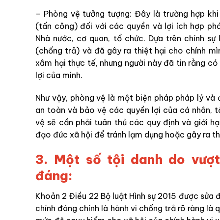
– Phòng vệ tưởng tượng: Đây là trường hợp kh
(tấn công) đối với các quyền và lợi ích hợp ph
Nhà nước, cơ quan, tổ chức. Dựa trên chính sự
(chống trả) và đã gây ra thiệt hại cho chính 
xâm hại thực tế, nhưng người này đã tin rằng c
lợi của mình.
Như vậy, phòng vệ là một biện pháp pháp lý v
an toàn và bảo vệ các quyền lợi của cá nhân, tổ
vệ sẽ cần phải tuân thủ các quy định và giới h
đạo đức xã hội để tránh lạm dụng hoặc gây ra th
3. Một số tội danh do vượt
đáng:
Khoản 2 Điều 22 Bộ luật Hình sự 2015 được sửa đ
chính đáng chính là hành vi chống trả rõ ràng là 