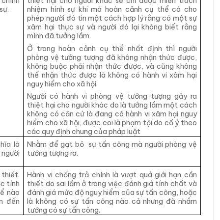
 chính
thiệt hại cho người khác sẽ chỉ được miễn trách
sự.
nhiệm hình sự khi mà hoàn cảnh cụ thể có cho
phép người đó tin một cách hợp lý rằng có một sự
xâm hại thực sự và người đó lại không biết rằng
mình đã tưởng lầm.
Ở trong hoàn cảnh cụ thể nhất định thì người
phòng vệ tưởng tượng đã không nhận thức được,
không buộc phải nhận thức được, và cũng không
thể nhận thức được là không có hành vi xâm hại
nguy hiểm cho xã hội.
Người có hành vi phòng vệ tưởng tượng gây ra
thiệt hại cho người khác do là tưởng lầm một cách
không có căn cứ là đang có hành vi xâm hại nguy
hiểm cho xã hội, được coi là phạm tội do cố ý theo
các quy định chung của pháp luật
hĩa là
Nhằm để gạt bỏ sự tấn công mà người phòng vệ
 người
tưởng tượng ra.
thiết.
Hành vi chống trả chính là vượt quá giới hạn cần
c tính
thiết do sai lầm ở trong việc đánh giá tính chất và
hể nào
đánh giá mức độ nguy hiểm của sự tấn công, hoặc
m đến
là không có sự tấn công nào cả nhưng đã nhầm
tưởng có sự tấn công.