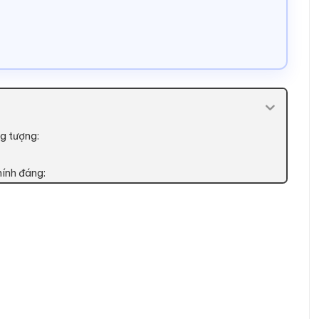
g tượng:
hính đáng: