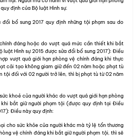
âm hại. Người mà có hành vi vượt quá giới hạn phòng
quy định của Bộ luật Hình sự.
a đổi bổ sung 2017 quy định những tội phạm sau do
 chính đáng hoặc do vượt quá mức cần thiết khi bắt
ộ luật Hình sự 2015 được sửa đổi bổ sung 2017): Điều
 hợp vượt quá giới hạn phòng vệ chính đáng khi thực
 phạt cải tạo không giam giữ đến 02 năm hoặc phạt tù
ội đối với 02 người trở lên, thì bị phạt tù từ 02 năm
 sức khoẻ của người khác do vượt quá giới hạn phòng
khi bắt giữ người phạm tội (được quy định tại Điều
17): Điều này quy định:
hại cho sức khỏe của người khác mà tỷ lệ tổn thương
òng vệ chính đáng khi bắt giữ người phạm tội, thì sẽ