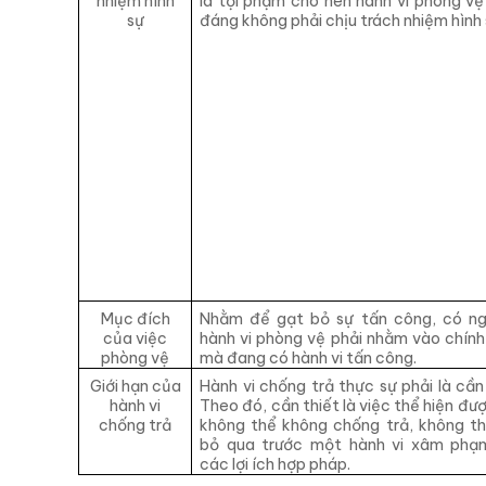
nhiệm hình
là tội phạm cho nên hành vi phòng vệ
sự
đáng không phải chịu trách nhiệm hình 
Mục đích
Nhằm để gạt bỏ sự tấn công, có ng
của việc
hành vi phòng vệ phải nhằm vào chính
phòng vệ
mà đang có hành vi tấn công.
Giới hạn của
Hành vi chống trả thực sự phải là cần 
hành vi
Theo đó, cần thiết là việc thể hiện đượ
chống trả
không thể không chống trả, không t
bỏ qua trước một hành vi xâm phạ
các lợi ích hợp pháp.