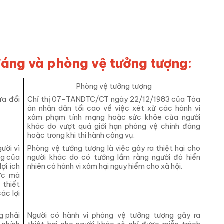
đáng và phòng vệ tưởng tượng
:
Phòng vệ tưởng tượng
ửa đổi
Chỉ thị 07-TANDTC/CT ngày 22/12/1983 của Tòa
án nhân dân tối cao về việc xét xử các hành vi
xâm phạm tính mạng hoặc sức khỏe của người
khác do vượt quá giới hạn phòng vệ chính đáng
hoặc trong khi thi hành công vụ.
ười vì
Phòng vệ tưởng tượng là việc gây ra thiệt hại cho
ng của
người khác do có tưởng lầm rằng người đó hiển
̣i ích
nhiên có hành vi xâm hại nguy hiểm cho xã hội.
hức mà
 thiết
ác lợi
g phải
Người có hành vi phòng vệ tưởng tượng gây ra