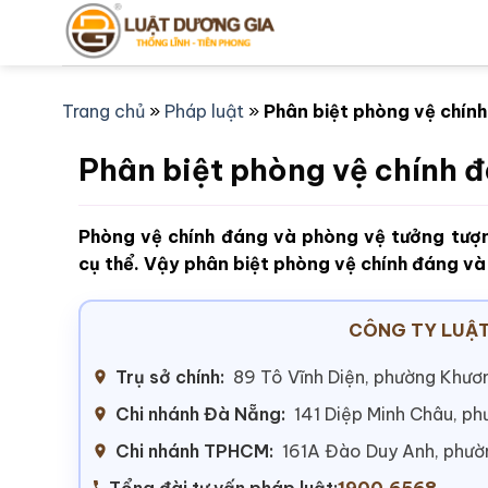
Bỏ
qua
nội
dung
Trang chủ
»
Pháp luật
»
Phân biệt phòng vệ chín
Phân biệt phòng vệ chính 
Phòng vệ chính đáng và phòng vệ tưởng tượng
cụ thể. Vậy phân biệt phòng vệ chính đáng v
CÔNG TY LUẬT
Trụ sở chính:
89 Tô Vĩnh Diện, phường Khươn
Chi nhánh Đà Nẵng:
141 Diệp Minh Châu, p
Chi nhánh TPHCM:
161A Đào Duy Anh, phư