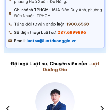
phường Hoà Xuân, Đà Nẵng.
Chi nhánh TPHCM:
161A Đào Duy Anh, phường
Đức Nhuận, TPHCM.
Tổng đài tư vấn pháp luật:
1900.6568
Số điện thoại Luật sư:
037.6999996
Email:
luatsu@luatduonggia.vn
Đội ngũ Luật sư, Chuyên viên của
Luật
Dương Gia