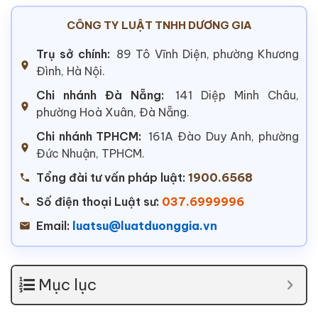
CÔNG TY LUẬT TNHH DƯƠNG GIA
Trụ sở chính:
89 Tô Vĩnh Diện, phường Khương
Đình, Hà Nội.
Chi nhánh Đà Nẵng:
141 Diệp Minh Châu,
phường Hoà Xuân, Đà Nẵng.
Chi nhánh TPHCM:
161A Đào Duy Anh, phường
Đức Nhuận, TPHCM.
Tổng đài tư vấn pháp luật:
1900.6568
Số điện thoại Luật sư:
037.6999996
Email:
luatsu@luatduonggia.vn
Mục lục