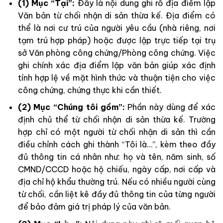
(1) Mục “Tại”:
Đây là nội dung ghi rõ địa điểm lập
Văn bản từ chối nhận di sản thừa kế. Địa điểm có
thể là nơi cư trú của người yêu cầu (nhà riêng, nơi
tạm trú hợp pháp) hoặc được lập trực tiếp tại trụ
sở Văn phòng công chứng/Phòng công chứng. Việc
ghi chính xác địa điểm lập văn bản giúp xác định
tính hợp lệ về mặt hình thức và thuận tiện cho việc
công chứng, chứng thực khi cần thiết.
(2) Mục “Chúng tôi gồm”:
Phần này dùng để xác
định chủ thể từ chối nhận di sản thừa kế. Trường
hợp chỉ có một người từ chối nhận di sản thì cần
điều chỉnh cách ghi thành “Tôi là…”, kèm theo đầy
đủ thông tin cá nhân như: họ và tên, năm sinh, số
CMND/CCCD hoặc hộ chiếu, ngày cấp, nơi cấp và
địa chỉ hộ khẩu thường trú. Nếu có nhiều người cùng
từ chối, cần liệt kê đầy đủ thông tin của từng người
để bảo đảm giá trị pháp lý của văn bản.