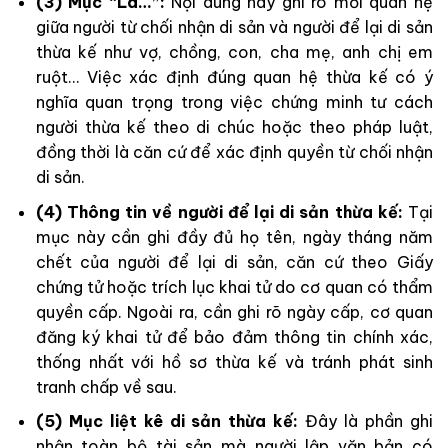
(3) Mục “Là…”:
Nội dung này ghi rõ mối quan hệ
giữa người từ chối nhận di sản và người để lại di sản
thừa kế như vợ, chồng, con, cha mẹ, anh chị em
ruột… Việc xác định đúng quan hệ thừa kế có ý
nghĩa quan trọng trong việc chứng minh tư cách
người thừa kế theo di chúc hoặc theo pháp luật,
đồng thời là căn cứ để xác định quyền từ chối nhận
di sản.
(4) Thông tin về người để lại di sản thừa kế:
Tại
mục này cần ghi đầy đủ họ tên, ngày tháng năm
chết của người để lại di sản, căn cứ theo Giấy
chứng tử hoặc trích lục khai tử do cơ quan có thẩm
quyền cấp. Ngoài ra, cần ghi rõ ngày cấp, cơ quan
đăng ký khai tử để bảo đảm thông tin chính xác,
thống nhất với hồ sơ thừa kế và tránh phát sinh
tranh chấp về sau.
(5) Mục liệt kê di sản thừa kế:
Đây là phần ghi
nhận toàn bộ tài sản mà người lập văn bản có