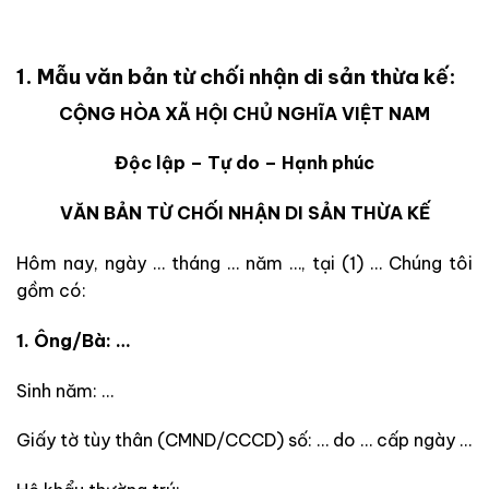
1. Mẫu văn bản từ chối nhận di sản thừa kế:
CỘNG HÒA XÃ HỘI CHỦ NGHĨA VIỆT NAM
Độc lập – Tự do – Hạnh phúc
VĂN BẢN TỪ CHỐI NHẬN DI SẢN THỪA KẾ
Hôm nay, ngày … tháng … năm …, tại (1) … Chúng tôi
gồm có:
1. Ông/Bà: …
Sinh năm: …
Giấy tờ tùy thân (CMND/CCCD) số: … do … cấp ngày …