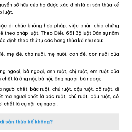
uyền sở hữu của họ được xác định là di sản thừa kế
 luật.
oặc di chúc không hợp pháp, việc phân chia chứng
kế theo pháp luật. Theo Điều 651 Bộ luật Dân sự năm
ác định theo thứ tự các hàng thừa kế như sau:
ẻ, mẹ đẻ, cha nuôi, mẹ nuôi, con đẻ, con nuôi của
ng ngoại, bà ngoại, anh ruột, chị ruột, em ruột của
chết là ông nội, bà nội, ông ngoại, bà ngoại;
người chết; bác ruột, chú ruột, cậu ruột, cô ruột, dì
t mà người chết là bác ruột, chú ruột, cậu ruột, cô
i chết là cụ nội, cụ ngoại.
 di sản thừa kế không?