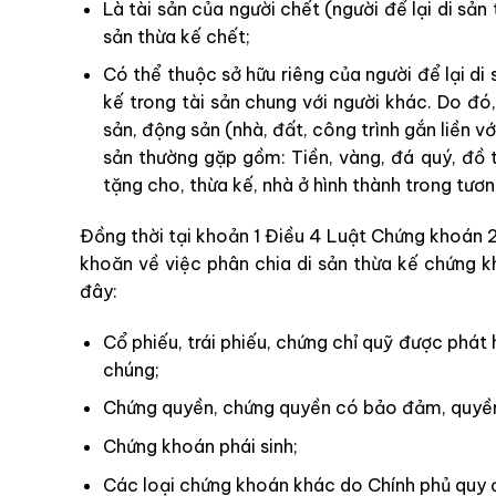
Là tài sản của người chết (người để lại di sản 
sản thừa kế chết;
Có thể thuộc sở hữu riêng của người để lại di 
kế trong tài sản chung với người khác. Do đó,
sản, động sản (nhà, đất, công trình gắn liền vớ
sản thường gặp gồm: Tiền, vàng, đá quý, đồ 
tặng cho, thừa kế, nhà ở hình thành trong tươ
Đồng thời tại khoản 1 Điều 4 Luật Chứng khoán 2
khoăn về việc phân chia di sản thừa kế chứng k
đây:
Cổ phiếu, trái phiếu, chứng chỉ quỹ được phát
chúng;
Chứng quyền, chứng quyền có bảo đảm, quyền 
Chứng khoán phái sinh;
Các loại chứng khoán khác do Chính phủ quy đ