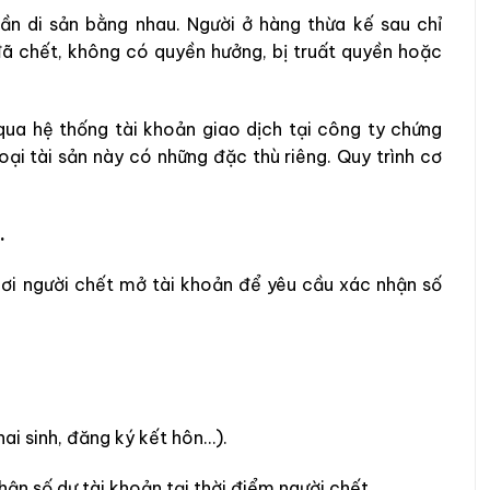
n di sản bằng nhau. Người ở hàng thừa kế sau chỉ
ã chết, không có quyền hưởng, bị truất quyền hoặc
qua hệ thống tài khoản giao dịch tại công ty chứng
oại tài sản này có những đặc thù riêng. Quy trình cơ
.
nơi người chết mở tài khoản để yêu cầu xác nhận số
ai sinh, đăng ký kết hôn…).
n số dư tài khoản tại thời điểm người chết.