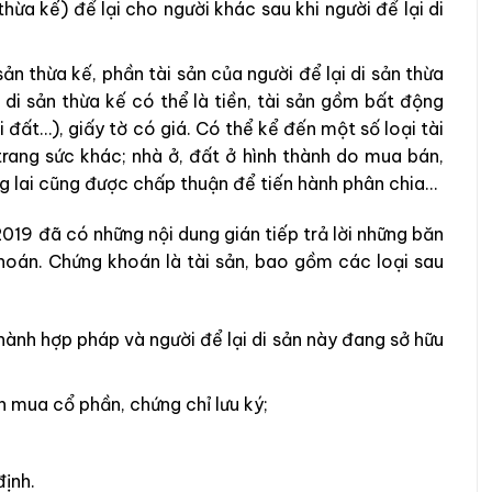
thừa kế) để lại cho người khác sau khi người để lại di
sản thừa kế, phần tài sản của người để lại di sản thừa
 di sản thừa kế có thể là tiền, tài sản gồm bất động
i đất…), giấy tờ có giá. Có thể kể đến một số loại tài
trang sức khác; nhà ở, đất ở hình thành do mua bán,
ng lai cũng được chấp thuận để tiến hành phân chia…
019 đã có những nội dung gián tiếp trả lời những băn
hoán. Chứng khoán là tài sản, bao gồm các loại sau
 hành hợp pháp và người để lại di sản này đang sở hữu
mua cổ phần, chứng chỉ lưu ký;
ịnh.