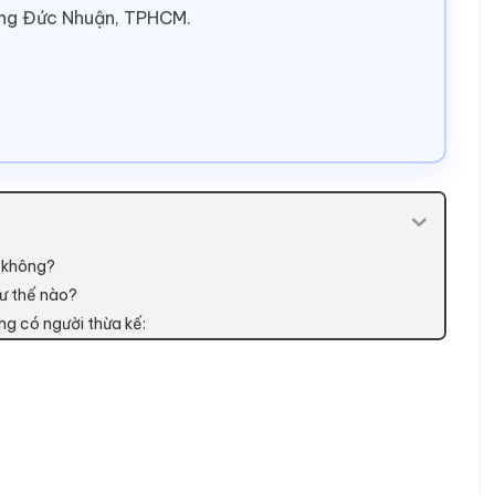
ờng Đức Nhuận, TPHCM.
n không?
hư thế nào?
ông có người thừa kế: