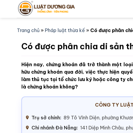
Bỏ
qua
nội
dung
Trang chủ
»
Pháp luật thừa kế
»
Có được phân chi
Có được phân chia di sản 
Hiện nay, chứng khoán đã trở thành một loại 
hữu chứng khoán qua đời, việc thực hiện quyề
làm thủ tục tại tổ chức lưu ký hoặc công ty c
là chứng khoán không?
CÔNG TY LUẬT
Trụ sở chính:
89 Tô Vĩnh Diện, phường Khươn
Chi nhánh Đà Nẵng:
141 Diệp Minh Châu, p