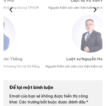
Luật sư Vũ Văn Huân
M.
Nguyên Kiểm sát viên Viện kiểm sát nhân dân tỉnh Phú Yên.
Trư
Luật sư Nguyễn Hoài Bão
g.
Nguyên Kiểm sát viên của Viện kiểm sát nhân dân TP Đà Nẵng.
Lu
Để lại một bình luận
Email của bạn sẽ không được hiển thị công
khai.
Các trường bắt buộc được đánh dấu
*