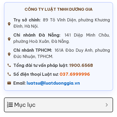
CÔNG TY LUẬT TNHH DƯƠNG GIA
Trụ sở chính:
89 Tô Vĩnh Diện, phường Khương
Đình, Hà Nội.
Chi nhánh Đà Nẵng:
141 Diệp Minh Châu,
phường Hoà Xuân, Đà Nẵng.
Chi nhánh TPHCM:
161A Đào Duy Anh, phường
Đức Nhuận, TPHCM.
Tổng đài tư vấn pháp luật:
1900.6568
Số điện thoại Luật sư:
037.6999996
Email:
luatsu@luatduonggia.vn
Mục lục