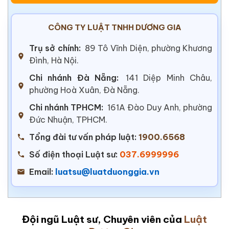
CÔNG TY LUẬT TNHH DƯƠNG GIA
Trụ sở chính:
89 Tô Vĩnh Diện, phường Khương
Đình, Hà Nội.
Chi nhánh Đà Nẵng:
141 Diệp Minh Châu,
phường Hoà Xuân, Đà Nẵng.
Chi nhánh TPHCM:
161A Đào Duy Anh, phường
Đức Nhuận, TPHCM.
Tổng đài tư vấn pháp luật:
1900.6568
Số điện thoại Luật sư:
037.6999996
Email:
luatsu@luatduonggia.vn
Đội ngũ Luật sư, Chuyên viên của
Luật