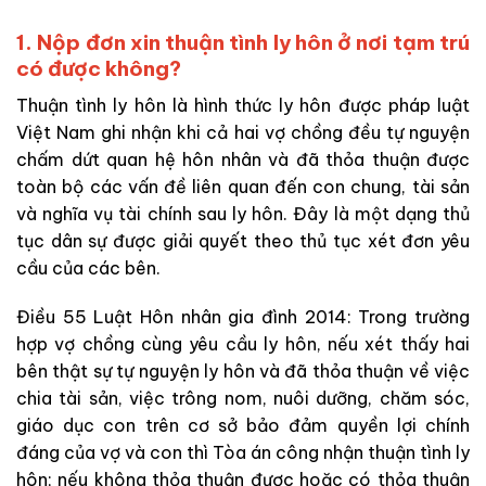
1. Nộp đơn xin thuận tình ly hôn ở nơi tạm trú
có được không?
Thuận tình ly hôn là hình thức ly hôn được pháp luật
Việt Nam ghi nhận khi cả hai vợ chồng đều tự nguyện
chấm dứt quan hệ hôn nhân và đã thỏa thuận được
toàn bộ các vấn đề liên quan đến con chung, tài sản
và nghĩa vụ tài chính sau ly hôn. Đây là một dạng thủ
tục dân sự được giải quyết theo thủ tục xét đơn yêu
cầu của các bên.
Điều 55 Luật Hôn nhân gia đình 2014: Trong trường
hợp vợ chồng cùng yêu cầu ly hôn, nếu xét thấy hai
bên thật sự tự nguyện ly hôn và đã thỏa thuận về việc
chia tài sản, việc trông nom, nuôi dưỡng, chăm sóc,
giáo dục con trên cơ sở bảo đảm quyền lợi chính
đáng của vợ và con thì Tòa án công nhận thuận tình ly
hôn; nếu không thỏa thuận được hoặc có thỏa thuận