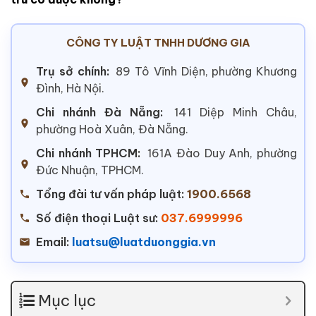
CÔNG TY LUẬT TNHH DƯƠNG GIA
Trụ sở chính:
89 Tô Vĩnh Diện, phường Khương
Đình, Hà Nội.
Chi nhánh Đà Nẵng:
141 Diệp Minh Châu,
phường Hoà Xuân, Đà Nẵng.
Chi nhánh TPHCM:
161A Đào Duy Anh, phường
Đức Nhuận, TPHCM.
Tổng đài tư vấn pháp luật:
1900.6568
Số điện thoại Luật sư:
037.6999996
Email:
luatsu@luatduonggia.vn
Mục lục