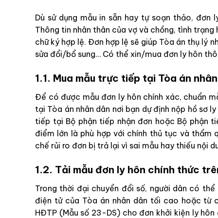
Dù sử dụng mẫu in sẵn hay tự soạn thảo, đơn l
Thông tin nhân thân của vợ và chồng, tình trạng 
chữ ký hợp lệ. Đơn hợp lệ sẽ giúp Tòa án thụ lý n
sửa đổi/bổ sung… Có thể xin/mua đơn ly hôn thô
1.1. Mua mẫu trực tiếp tại Tòa án nhâ
Để có được mẫu đơn ly hôn chính xác, chuẩn mẫ
tại Tòa án nhân dân nơi bạn dự định nộp hồ sơ ly
tiếp tại Bộ phận tiếp nhận đơn hoặc Bộ phận t
điểm lớn là phù hợp với chính thủ tục và thẩm 
chế rủi ro đơn bị trả lại vì sai mẫu hay thiếu nội d
1.2. Tải mẫu đơn ly hôn chính thức trê
Trong thời đại chuyển đổi số, người dân có thể
điện tử của Tòa án nhân dân tối cao hoặc từ 
HĐTP (Mẫu số 23-DS) cho đơn khởi kiện ly hô