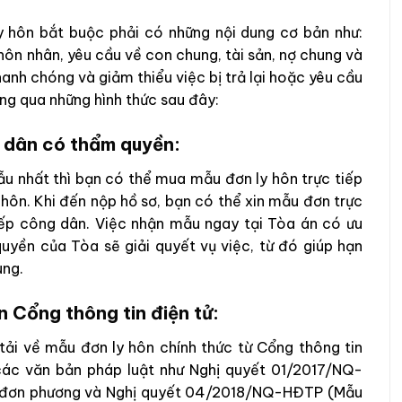
y hôn bắt buộc phải có những nội dung cơ bản như:
hôn nhân, yêu cầu về con chung, tài sản, nợ chung và
hanh chóng và giảm thiểu việc bị trả lại hoặc yêu cầu
ng qua những hình thức sau đây:
n dân có thẩm quyền:
u nhất thì bạn có thể mua mẫu đơn ly hôn trực tiếp
 hôn. Khi đến nộp hồ sơ, bạn có thể xin mẫu đơn trực
iếp công dân. Việc nhận mẫu ngay tại Tòa án có ưu
quyền của Tòa sẽ giải quyết vụ việc, từ đó giúp hạn
ung.
n Cổng thông tin điện tử:
 tải về mẫu đơn ly hôn chính thức từ Cổng thông tin
các văn bản pháp luật như Nghị quyết 01/2017/NQ-
n đơn phương và Nghị quyết 04/2018/NQ-HĐTP (Mẫu