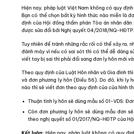
Hiện nay, pháp luật Việt Nam không có quy định 
Bạn có thể chọn bất kỳ hình thức nào miễn là đ
định của Hội đồng thẩm phán Tòa án nhân dân 
được sửa đổi bởi Nghị quyết 04/2018/NQ-HĐTP
Tuy nhiên để tránh những rắc rối có thể xảy ra, 
đánh máy vì nếu có sai sót thì có thể dễ dàng sửa
viết tay bị sai thì phải đổi sang đơn ly hôn mới và 
Theo quy định của Luật Hôn nhân và Gia đình thì c
và đơn phương ly hôn (Điều 56). Do đó, khi ly h
nào thì sẽ viết đơn theo quy định của của hình th
Thuận tình ly hôn sẽ dùng mẫu số 01-VDS: Đơn 
Còn đơn phương ly hôn sẽ dùng mẫu đơn sẽ
theo nghị quyết số 01/2017/NQ-HĐTP của Hội
Kết luận
:
Hiện nay, pháp luật không có quy đị