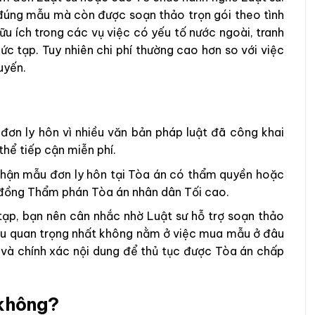
đúng mẫu mà còn được soạn thảo trọn gói theo tình
u ích trong các vụ việc có yếu tố nước ngoài, tranh
c tạp. Tuy nhiên chi phí thường cao hơn so với việc
uyến.
ơn ly hôn vì nhiều văn bản pháp luật đã công khai
hể tiếp cận miễn phí.
là nhận mẫu đơn ly hôn tại Tòa án có thẩm quyền hoặc
i đồng Thẩm phán Tòa án nhân dân Tối cao.
 tạp, bạn nên cân nhắc nhờ Luật sư hỗ trợ soạn thảo
ều quan trọng nhất không nằm ở việc mua mẫu ở đâu
và chính xác nội dung để thủ tục được Tòa án chấp
 không?