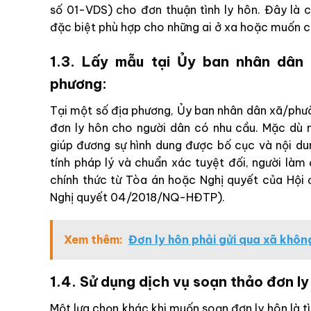
số 01-VDS) cho đơn thuận tình ly hôn. Đây là c
đặc biệt phù hợp cho những ai ở xa hoặc muốn ch
1.3. Lấy mẫu tại Ủy ban nhân dân
phương:
Tại một số địa phương, Ủy ban nhân dân xã/phư
đơn ly hôn cho người dân có nhu cầu. Mặc dù
giúp đương sự hình dung được bố cục và nội du
tính pháp lý và chuẩn xác tuyệt đối, người là
chính thức từ Tòa án hoặc Nghị quyết của Hộ
Nghị quyết 04/2018/NQ-HĐTP).
Xem thêm:
Đơn ly hôn phải gửi qua xã khôn
1.4. Sử dụng dịch vụ soạn thảo đơn ly
Một lựa chọn khác khi muốn soạn đơn ly hôn là 