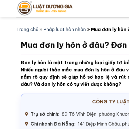
Bỏ
qua
nội
dung
Trang chủ
»
Pháp luật hôn nhân
»
Mua đơn ly hôn 
Mua đơn ly hôn ở đâu? Đơn 
Đơn ly hôn là một trong những loại giấy tờ b
Nhiều người thắc mắc mua đơn ly hôn ở đâu và
nắm rõ quy định sẽ giúp hồ sơ hợp lệ và rút 
đâu? Và đơn ly hôn có tự viết được không?
CÔNG TY LUẬT
Trụ sở chính:
89 Tô Vĩnh Diện, phường Khươn
Chi nhánh Đà Nẵng:
141 Diệp Minh Châu, p