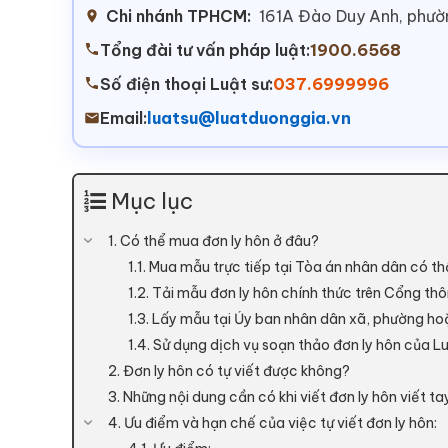
Chi nhánh TPHCM:
161A Đào Duy Anh, phư
Tổng đài tư vấn pháp luật:
1900.6568
Số điện thoại Luật sư:
037.6999996
Email:
luatsu@luatduonggia.vn
Mục lục
1. Có thể mua đơn ly hôn ở đâu?
1.1. Mua mẫu trực tiếp tại Tòa án nhân dân có t
1.2. Tải mẫu đơn ly hôn chính thức trên Cổng thôn
1.3. Lấy mẫu tại Ủy ban nhân dân xã, phường ho
1.4. Sử dụng dịch vụ soạn thảo đơn ly hôn của Lu
2. Đơn ly hôn có tự viết được không?
3. Những nội dung cần có khi viết đơn ly hôn viết ta
4. Ưu điểm và hạn chế của việc tự viết đơn ly hôn: