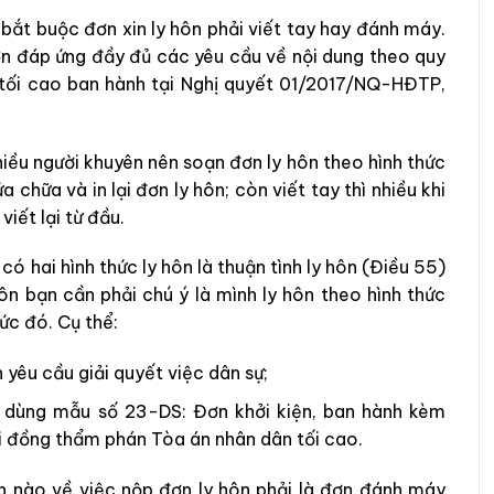
bắt buộc đơn xin ly hôn phải viết tay hay đánh máy.
ơn đáp ứng đầy đủ các yêu cầu về nội dung theo quy
tối cao ban hành tại Nghị quyết 01/2017/NQ-HĐTP,
.
nhiều người khuyên nên soạn đơn ly hôn theo hình thức
 chữa và in lại đơn ly hôn; còn viết tay thì nhiều khi
viết lại từ đầu.
ó hai hình thức ly hôn là thuận tình ly hôn (Điều 55)
ôn bạn cần phải chú ý là mình ly hôn theo hình thức
ức đó. Cụ thể:
yêu cầu giải quyết việc dân sự;
 dùng mẫu số 23-DS: Đơn khởi kiện, ban hành kèm
 đồng thẩm phán Tòa án nhân dân tối cao.
nh nào về việc nộp đơn ly hôn phải là đơn đánh máy