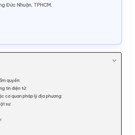
ờng Đức Nhuận, TPHCM.
hẩm quyền:
g tin điện tử:
ặc cơ quan pháp lý địa phương:
ật sư:
y: