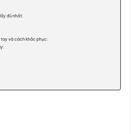
đầy đủ nhất:
ết tay và cách khắc phục:
ay: