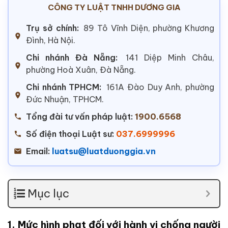
CÔNG TY LUẬT TNHH DƯƠNG GIA
Trụ sở chính:
89 Tô Vĩnh Diện, phường Khương
Đình, Hà Nội.
Chi nhánh Đà Nẵng:
141 Diệp Minh Châu,
phường Hoà Xuân, Đà Nẵng.
Chi nhánh TPHCM:
161A Đào Duy Anh, phường
Đức Nhuận, TPHCM.
Tổng đài tư vấn pháp luật:
1900.6568
Số điện thoại Luật sư:
037.6999996
Email:
luatsu@luatduonggia.vn
Mục lục
1. Mức hình phạt đối với hành vi chống người