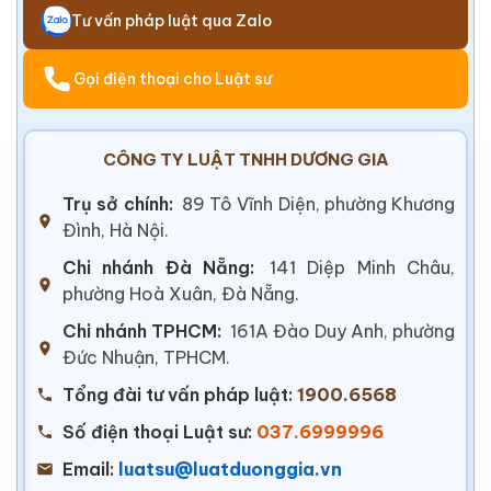
Tư vấn pháp luật qua Zalo
Gọi điện thoại cho Luật sư
CÔNG TY LUẬT TNHH DƯƠNG GIA
Trụ sở chính:
89 Tô Vĩnh Diện, phường Khương
Đình, Hà Nội.
Chi nhánh Đà Nẵng:
141 Diệp Minh Châu,
phường Hoà Xuân, Đà Nẵng.
Chi nhánh TPHCM:
161A Đào Duy Anh, phường
Đức Nhuận, TPHCM.
Tổng đài tư vấn pháp luật:
1900.6568
Số điện thoại Luật sư:
037.6999996
Email:
luatsu@luatduonggia.vn