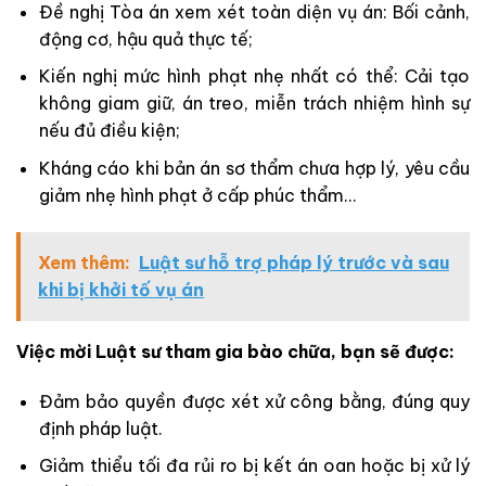
Đề nghị Tòa án xem xét toàn diện vụ án: Bối cảnh,
động cơ, hậu quả thực tế;
Kiến nghị mức hình phạt nhẹ nhất có thể: Cải tạo
không giam giữ, án treo, miễn trách nhiệm hình sự
nếu đủ điều kiện;
Kháng cáo khi bản án sơ thẩm chưa hợp lý, yêu cầu
giảm nhẹ hình phạt ở cấp phúc thẩm…
Xem thêm:
Luật sư hỗ trợ pháp lý trước và sau
khi bị khởi tố vụ án
Việc mời Luật sư tham gia bào chữa, bạn sẽ được:
Đảm bảo quyền được xét xử công bằng, đúng quy
định pháp luật.
Giảm thiểu tối đa rủi ro bị kết án oan hoặc bị xử lý