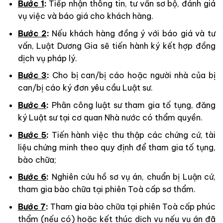
Bước 1
:
Tiếp nhận thông tin, tư vấn sơ bộ, đánh giá
vụ việc và báo giá cho khách hàng.
Bước 2
:
Nếu khách hàng đồng ý với báo giá và tư
vấn, Luật Dương Gia sẽ tiến hành ký kết hợp đồng
dịch vụ pháp lý.
Bước 3
:
Cho bị can/bị cáo hoặc người nhà của bị
can/bị cáo ký đơn yêu cầu Luật sư.
Bước 4
:
Phân công luật sư tham gia tố tụng, đăng
ký Luật sư tại cơ quan Nhà nước có thẩm quyền.
Bước 5
:
Tiến hành việc thu thập các chứng cứ, tài
liệu chứng minh theo quy định để tham gia tố tụng,
bào chữa;
Bước 6
:
Nghiên cứu hồ sơ vụ án, chuẩn bị Luận cứ,
tham gia bào chữa tại phiên Toà cấp sơ thẩm.
Bước 7
:
Tham gia bào chữa tại phiên Toà cấp phúc
thẩm (nếu có) hoặc kết thúc dịch vụ nếu vụ án đã