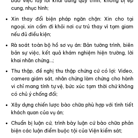
bảo việc lấy lời khai đúng quy trình, không bị ép
cung, nhục hình;
Xin thay đổi biện pháp ngăn chặn: Xin cho tại
ngoại, xin cấm đi khỏi nơi cư trú thay vì tạm giam
nếu đủ điều kiện;
Rà soát toàn bộ hồ sơ vụ án: Bản tường trình, biên
bản sự việc, kết quả khám nghiệm hiện trường, lời
khai nhân chứng…;
Thu thập, đề nghị thu thập chứng cứ có lợi: Video,
camera giám sát, nhân chứng làm chứng cho hành
vi chỉ mang tính tự vệ, bức xúc tạm thời chứ không
có chủ ý chống đối;
Xây dựng chiến lược bào chữa phù hợp với tình tiết
khách quan của vụ án;
Chuẩn bị luận cứ, trình bày luận cứ bào chữa phản
biện các luận điểm buộc tội của Viện kiểm sát;