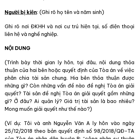
Người bị kiện
: (Ghi rõ họ tên và năm sinh)
Ghi rõ nơi ĐKHH và nơi cư trú hiện tại, số điện thoại
liên hệ và nghề nghiệp.
NỘI DUNG
(Trình bày thời gian ly hôn, tại đâu, nội dung thỏa
thuận của hai bên hoặc quyết định của Tòa án về việc
phân chia tài sản chung. Hia bên thỏa thuận được
những gì? Còn những vấn đề nào đề nghị Tòa án giải
quyết? Tài sản đề nghị Tòa án giải quyết gồm những
gì? Ở đâu? Ai quản lý? Giá trị tài sản là bao nhiêu?
Mong muốn giải quyết như thế nào?)
(Ví dụ: Tôi và anh Nguyễn Văn A ly hôn vào ngày
25/12/2018 theo bản quyết định số 98/2018/QĐ-TA
của Tòa án nhân dân huyện B: “công nhận sự thuận