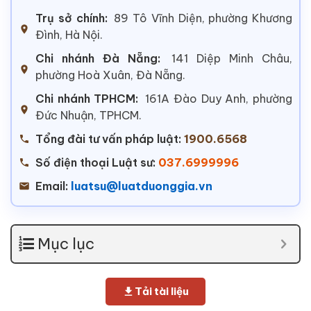
Trụ sở chính:
89 Tô Vĩnh Diện, phường Khương
Đình, Hà Nội.
Chi nhánh Đà Nẵng:
141 Diệp Minh Châu,
phường Hoà Xuân, Đà Nẵng.
Chi nhánh TPHCM:
161A Đào Duy Anh, phường
Đức Nhuận, TPHCM.
Tổng đài tư vấn pháp luật:
1900.6568
Số điện thoại Luật sư:
037.6999996
Email:
luatsu@luatduonggia.vn
Mục lục
Tải tài liệu