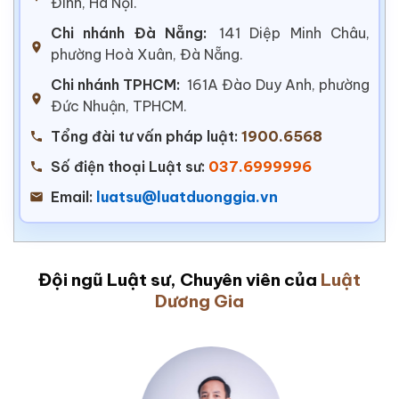
Đình, Hà Nội.
Chi nhánh Đà Nẵng:
141 Diệp Minh Châu,
phường Hoà Xuân, Đà Nẵng.
Chi nhánh TPHCM:
161A Đào Duy Anh, phường
Đức Nhuận, TPHCM.
Tổng đài tư vấn pháp luật:
1900.6568
Số điện thoại Luật sư:
037.6999996
Email:
luatsu@luatduonggia.vn
Đội ngũ Luật sư, Chuyên viên của
Luật
Dương Gia