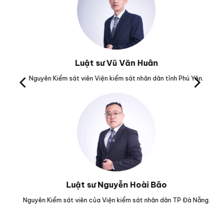
Luật sư Vũ Văn Huân
Nguyên Kiểm sát viên Viện kiểm sát nhân dân tỉnh Phú Yên.
Trưở
Luật sư Nguyễn Hoài Bão
.
Nguyên Kiểm sát viên của Viện kiểm sát nhân dân TP Đà Nẵng.
Luậ