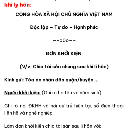
khi ly hôn:
CỘNG HÒA XÃ HỘI CHỦ NGHĨA VIỆT NAM
Độc lập – Tự do – Hạnh phúc
—–o0o—–
ĐƠN KHỞI KIỆN
(V/v: Chia tài sản chung sau khi li hôn)
Kính gửi: Tòa án nhân dân quận/huyện …
Người khởi kiện:
(Ghi rõ họ tên và năm sinh)
Ghi rõ nơi ĐKHH và nơi cư trú hiện tại, số điện thoại
liên hệ và nghề nghiệp.
Làm đơn khởi kiện chia tài sản sau li hôn với: