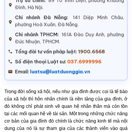
Trụ sở chính:
89 Tô Vĩnh Diện, phường Khương
Đình, Hà Nội.
Chi nhánh Đà Nẵng:
141 Diệp Minh Châu,
phường Hoà Xuân, Đà Nẵng.
Chi nhánh TPHCM:
161A Đào Duy Anh, phường
Đức Nhuận, TPHCM.
Tổng đài tư vấn pháp luật:
1900.6568
Số điện thoại Luật sư:
037.6999996
Email:
luatsu@luatduonggia.vn
Trong đời sống xã hội, nếu như gia đình được coi là tế bào
của xã hội thì hôn nhân chính là nền tảng của gia đình, ở
đó không chỉ phát sinh về quan hệ nhân thân mà còn tồn
tại các mối quan hệ về tài sản. Một trong những chức năng
cơ bản của gia đình đó chính là chức năng kinh tế mà nội
dung của nó là sự tham gia của các thành viên vào quá