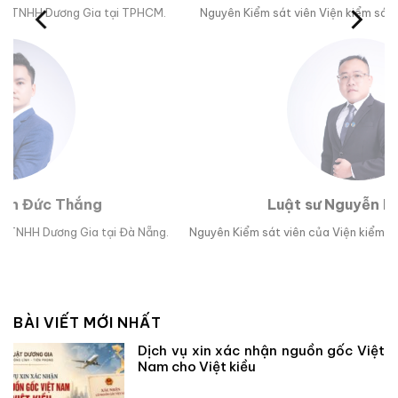
M.
Nguyên Kiểm sát viên Viện kiểm sát nhân dân tỉnh Phú Yên.
Trư
Luật sư Nguyễn Hoài Bão
g.
Nguyên Kiểm sát viên của Viện kiểm sát nhân dân TP Đà Nẵng.
Lu
BÀI VIẾT MỚI NHẤT
Dịch vụ xin xác nhận nguồn gốc Việt
Nam cho Việt kiều