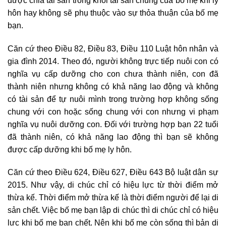
được chia tài sản trong khối tài sản chung của bố mẹ khi ly
hôn hay không sẽ phụ thuộc vào sự thỏa thuận của bố mẹ
bạn.
Căn cứ theo Điều 82, Điều 83, Điều 110 Luật hôn nhân và
gia đình 2014.
Theo đó, người không trực tiếp nuôi con có
nghĩa vụ cấp dưỡng cho con chưa thành niên, con đã
thành niên nhưng không có khả năng lao động và không
có tài sản để tự nuôi mình trong trường hợp không sống
chung với con hoặc sống chung với con nhưng vi phạm
nghĩa vụ nuôi dưỡng con. Đối với trường hợp bạn 22 tuổi
đã thành niên, có khả năng lao động thì bạn sẽ không
được cấp dưỡng khi bố mẹ ly hôn.
Căn cứ theo Điều 624, Điều 627, Điều 643 Bộ luật dân sự
2015.
Như vậy, di chúc chỉ có hiệu lực từ thời điểm mở
thừa kế. Thời điểm mở thừa kế là thời điểm người để lại di
sản chết. Việc bố mẹ bạn lập di chúc thì di chúc chỉ có hiệu
lực khi bố mẹ bạn chết. Nên khi bố mẹ còn sống thì bản di