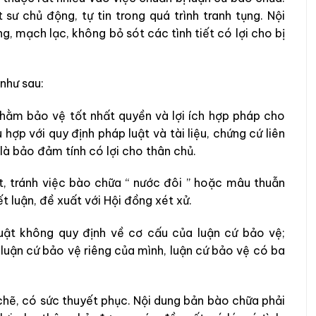
sư chủ động, tự tin trong quá trình tranh tụng. Nội
, mạch lạc, không bỏ sót các tình tiết có lợi cho bị
như sau:
hằm bảo vệ tốt nhất quyền và lợi ích hợp pháp cho
hợp với quy định pháp luật và tài liệu, chứng cứ liên
à bảo đảm tính có lợi cho thân chủ.
, tránh việc bào chữa “ nước đôi ” hoặc mâu thuẫn
ết luận, đề xuất với Hội đồng xét xử.
uật không quy định về cơ cấu của luận cứ bảo vệ;
 luận cứ bảo vệ riêng của mình, luận cứ bảo vệ có ba
chẽ, có sức thuyết phục. Nội dung bản bào chữa phải