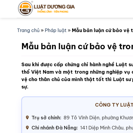
Bỏ
qua
nội
dung
Trang chủ
»
Pháp luật
»
Mẫu bản luận cứ bảo vệ tr
Mẫu bản luận cứ bảo vệ tron
Sau khi được cấp chứng chỉ hành nghề Luật sư
thổ Việt Nam và một trong những nghiệp vụ 
vệ cho thân chủ của mình thật tốt thì Luật sư
sự.
CÔNG TY LUẬT
Trụ sở chính:
89 Tô Vĩnh Diện, phường Khươn
Chi nhánh Đà Nẵng:
141 Diệp Minh Châu, p