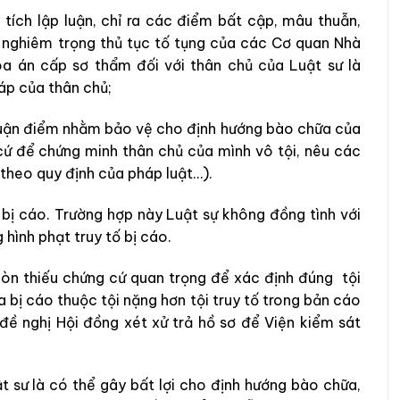
tích lập luận, chỉ ra các điểm bất cập, mâu thuẫn,
m nghiêm trọng thủ tục tố tụng của các Cơ quan Nhà
a án cấp sơ thẩm đối với thân chủ của Luật sư là
áp của thân chủ;
, luận điểm nhằm bảo vệ cho định hướng bào chữa của
cứ để chứng minh thân chủ của mình vô tội, nêu các
theo quy định của pháp luật…).
 bị cáo. Trường hợp này Luật sự không đồng tình với
hình phạt truy tố bị cáo.
 còn thiếu chứng cứ quan trọng để xác định đúng tội
bị cáo thuộc tội nặng hơn tội truy tố trong bản cáo
 đề nghị Hội đồng xét xử trả hồ sơ để Viện kiểm sát
 sư là có thể gây bất lợi cho định hướng bào chữa,