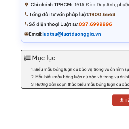
Chi nhánh TPHCM:
161A Đào Duy Anh, phư
Tổng đài tư vấn pháp luật:
1900.6568
Số điện thoại Luật sư:
037.6999996
Email:
luatsu@luatduonggia.vn
Mục lục
1. Biểu mẫu bảng luận cứ bảo vệ trong vụ án hình sự 
2. Mẫu biểu mẫu bảng luận cứ bảo vệ trong vụ án hì
3. Hướng dẫn soạn thảo biểu mẫu bảng luận cứ bảo 
Tả