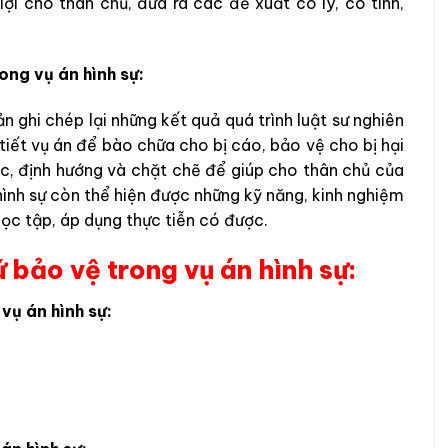
ợi cho thân chủ, đưa ra các đề xuất có lý, có tình,
ong vụ án hình sự:
n ghi chép lại những kết quả quá trình luật sư nghiên
 tiết vụ án để bào chữa cho bị cáo, bảo vệ cho bị hại
ục, định hướng và chặt chẽ để giúp cho thân chủ của
hình sự còn thể hiện được những kỹ năng, kinh nghiệm
học tập, áp dụng thực tiễn có được.
 bảo vệ trong vụ án hình sự:
vụ án hình sự: