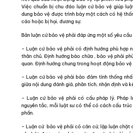
Việc chuẩn bị chu đáo luận cứ bảo vệ giúp luật 
dung bảo vệ được trình bày một cách có hệ thống
cáo hoặc bị hại, đương sự.
Bản luận cứ bảo vệ phải đáp ứng một số yêu cầu 
– Luận cứ bảo vệ phải có định hướng phù hợp n
thân chủ. Định hướng bào chữa , bảo vệ phải phù 
quan. Định hướng chung trong hoạt động bảo vệ l
– Luận cứ bảo vệ phải bảo đảm tính thống nhất
giữa nội dung đánh giá, phân tích, nhận định và k
– Luận cứ bảo vệ phải có cấu pháp lý. Pháp l
nguyên tắc, mỗi luật sư có thể có cách cấu trúc
phần.
– Luận cứ bảo vệ phải có căn cứ, lập luận chặt 