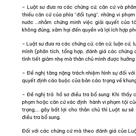
– Luật sư đưa ra các chứng cứ, căn cứ và phân 
thiếu căn cứ của phía “đối tụng”, những vi phạ
nước …nhằm chứng minh việc giải quyết của tò
không đúng, xâm hại đến quyền và lợi ích hợp ph
– Luật sư đưa ra các chứng cứ, căn cứ, luận cứ
mình (phân tích, tổng hợp, đánh giá các chứng 
tình tiết giảm nhẹ mà thân chủ mình được hưởng 
– Đề nghị tăng nặng trách nhiệm hình sự đối với
quyết định cáo buộc của bản cáo trạng về khung 
– Đề nghị trả hồ sơ điều tra bổ sung: Khi thấy
phạm hoặc căn cứ xác định hành vi phạm tội của 
trạng,… gây bất lợi cho thân chủ thì Luật sư sẽ
điều tra bổ sung.
Đối với các chứng cứ mà theo đánh giá của Luật