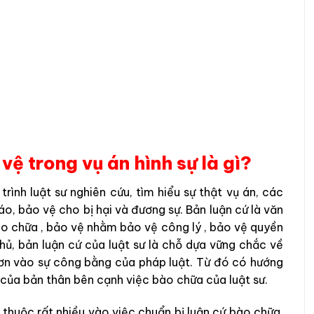
vệ trong vụ án hình sự là gì?
trình luật sư nghiên cứu, tìm hiểu sự thật vụ án, các
áo, bảo vệ cho bị hại và đương sự. Bản luận cứ là văn
ào chữa , bảo vệ nhằm bảo vệ công lý , bảo vệ quyền
chủ, bản luận cứ của luật sư là chỗ dựa vững chắc về
 hơn vào sự công bằng của pháp luật. Từ đó có hướng
 của bản thân bên cạnh việc bào chữa của luật sư.
thuộc rất nhiều vào việc chuẩn bị luận cứ bào chữa.