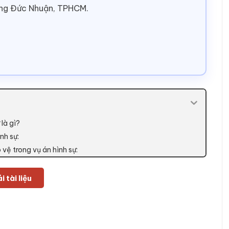
ờng Đức Nhuận, TPHCM.
là gì?
nh sự:
vệ trong vụ án hình sự:
i tài liệu