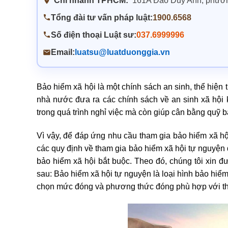
Chi nhánh TPHCM:
161A Đào Duy Anh, phư
Tổng đài tư vấn pháp luật:
1900.6568
Số điện thoại Luật sư:
037.6999996
Email:
luatsu@luatduonggia.vn
Bảo hiểm xã hội là một chính sách an sinh, thể hiện
nhà nước đưa ra các chính sách về an sinh xã hội 
trong quá trình nghỉ việc mà còn giúp cân bằng quỹ b
Vì vậy, để đáp ứng nhu cầu tham gia bảo hiểm xã hội
các quy định về tham gia bảo hiểm xã hội tự nguyện 
bảo hiểm xã hội bắt buộc. Theo đó, chúng tôi xin 
sau: Bảo hiểm xã hội tự nguyện là loại hình bảo hiể
chọn mức đóng và phương thức đóng phù hợp với th