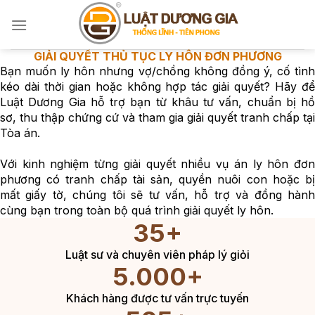
Bỏ
qua
nội
DỊCH VỤ LUẬT SƯ
dung
LY HÔN ĐƠN PHƯƠNG
Luật Dương Gia với kinh nghiệm từng hỗ trợ, giải quyết
nhiều hồ sơ ly hôn đơn phương sẽ giúp bạn thực hiện thủ
tục đúng quy định, nhanh chóng và bảo vệ tối đa quyền,
lợi ích hợp pháp của mình.
GỌI NGAY CHO LUẬT SƯ