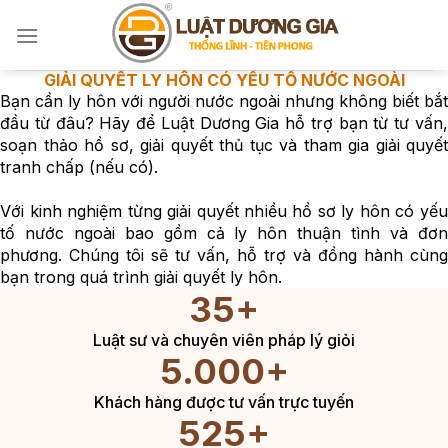
Bỏ
qua
nội
DỊCH VỤ LY HÔN
dung
CÓ YẾU TỐ NƯỚC NGOÀI
Luật Dương Gia với kinh nghiệm từng giải quyết nhiều hồ
sơ ly hôn có yếu tố nước ngoài sẽ giúp bạn thực hiện thủ
tục một cách nhanh nhất, hiệu quả và với chi phí hợp lý
nhất.
GỌI NGAY CHO LUẬT SƯ