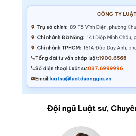
CÔNG TY LUẬT
Trụ sở chính:
89 Tô Vĩnh Diện, phường Khư
Chi nhánh Đà Nẵng:
141 Diệp Minh Châu,
Chi nhánh TPHCM:
161A Đào Duy Anh, ph
Tổng đài tư vấn pháp luật:
1900.6568
Số điện thoại Luật sư:
037.6999996
Email:
luatsu@luatduonggia.vn
Đội ngũ Luật sư, Chuyê