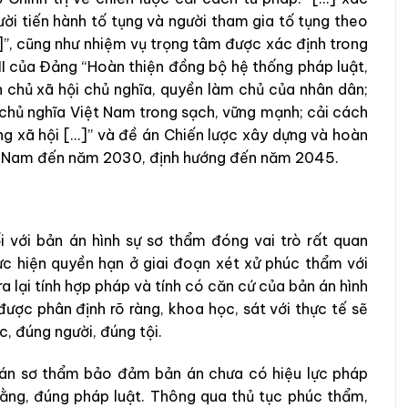
gười tiến hành tố tụng và người tham gia tố tụng theo
”, cũng như nhiệm vụ trọng tâm được xác định trong
III của Đảng “Hoàn thiện đồng bộ hệ thống pháp luật,
chủ xã hội chủ nghĩa, quyền làm chủ của nhân dân;
chủ nghĩa Việt Nam trong sạch, vững mạnh; cải cách
g xã hội […]” và đề án Chiến lược xây dựng và hoàn
ệt Nam đến năm 2030, định hướng đến năm 2045.
với bản án hình sự sơ thẩm đóng vai trò rất quan
c hiện quyền hạn ở giai đoạn xét xử phúc thẩm với
ra lại tính hợp pháp và tính có căn cứ của bản án hình
c phân định rõ ràng, khoa học, sát với thực tế sẽ
, đúng người, đúng tội.
án sơ thẩm bảo đảm bản án chưa có hiệu lực pháp
ằng, đúng pháp luật. Thông qua thủ tục phúc thẩm,