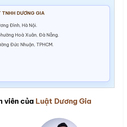
 TNHH DƯƠNG GIA
ơng Đình, Hà Nội.
 phường Hoà Xuân, Đà Nẵng.
ường Đức Nhuận, TPHCM.
n viên của
Luật Dương Gia