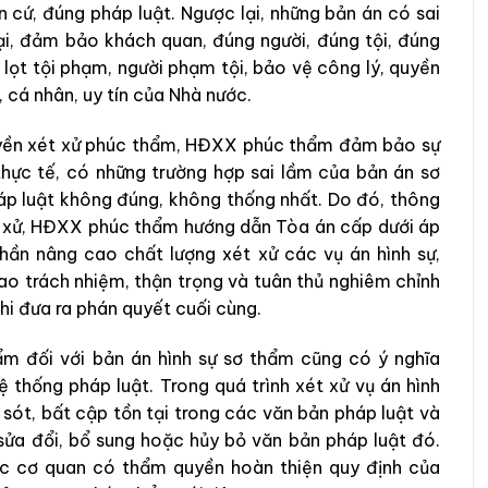
 cứ, đúng pháp luật. Ngược lại, những bản án có sai
lại, đảm bảo khách quan, đúng người, đúng tội, đúng
 lọt tội phạm, người phạm tội, bảo vệ công lý, quyền
, cá nhân, uy tín của Nhà nước.
uyền xét xử phúc thẩm, HĐXX phúc thẩm đảm bảo sự
thực tế, có những trường hợp sai lầm của bản án sơ
áp luật không đúng, không thống nhất. Do đó, thông
t xử, HĐXX phúc thẩm hướng dẫn Tòa án cấp dưới áp
hần nâng cao chất lượng xét xử các vụ án hình sự,
o trách nhiệm, thận trọng và tuân thủ nghiêm chỉnh
hi đưa ra phán quyết cuối cùng.
m đối với bản án hình sự sơ thẩm cũng có ý nghĩa
 thống pháp luật. Trong quá trình xét xử vụ án hình
sót, bất cập tồn tại trong các văn bản pháp luật và
ửa đổi, bổ sung hoặc hủy bỏ văn bản pháp luật đó.
c cơ quan có thẩm quyền hoàn thiện quy định của