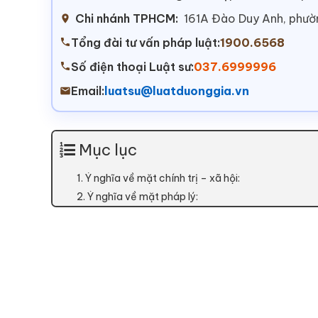
Chi nhánh TPHCM:
161A Đào Duy Anh, phư
Tổng đài tư vấn pháp luật:
1900.6568
Số điện thoại Luật sư:
037.6999996
Email:
luatsu@luatduonggia.vn
Mục lục
1. Ý nghĩa về mặt chính trị – xã hội:
2. Ý nghĩa về mặt pháp lý: