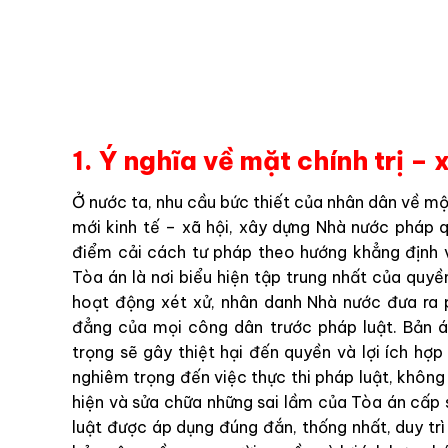
1. Ý nghĩa về mặt chính trị – 
Ở nước ta, nhu cầu bức thiết của nhân dân về mộ
mới kinh tế – xã hội, xây dựng Nhà nước pháp 
điểm cải cách tư pháp theo hướng khẳng định v
Tòa án là nơi biểu hiện tập trung nhất của quy
hoạt động xét xử, nhân danh Nhà nước đưa ra
đẳng của mọi công dân trước pháp luật. Bản 
trọng sẽ gây thiệt hại đến quyền và lợi ích hợ
nghiêm trọng đến việc thực thi pháp luật, không
hiện và sửa chữa những sai lầm của Tòa án c
luật được áp dụng đúng đắn, thống nhất, duy trì