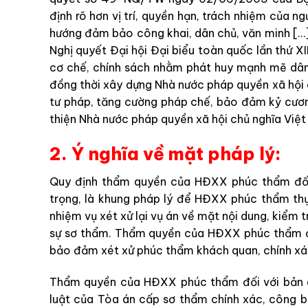
định rõ hơn vị trí, quyền hạn, trách nhiệm của n
hướng đảm bảo công khai, dân chủ, văn minh […]
Nghị quyết Đại hội Đại biểu toàn quốc lần thứ X
cơ chế, chính sách nhằm phát huy mạnh mẽ dân 
đồng thời xây dựng Nhà nước pháp quyền xã hội 
tư pháp, tăng cường pháp chế, bảo đảm kỷ cươn
thiện Nhà nước pháp quyền xã hội chủ nghĩa Vi
2. Ý nghĩa về mặt pháp lý:
Quy định thẩm quyền của HĐXX phúc thẩm đối 
trọng, là khung pháp lý để HĐXX phúc thẩm thự
nhiệm vụ xét xử lại vụ án về mặt nội dung, kiểm t
sự sơ thẩm. Thẩm quyền của HĐXX phúc thẩm đượ
bảo đảm xét xử phúc thẩm khách quan, chính xác
Thẩm quyền của HĐXX phúc thẩm đối với bản 
luật của Tòa án cấp sơ thẩm chính xác, công b