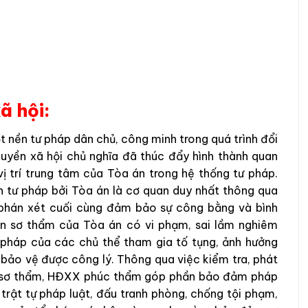
xã hội:
t nền tư pháp dân chủ, công minh trong quá trình đổi
quyền xã hội chủ nghĩa đã thúc đẩy hình thành quan
ị trí trung tâm của Tòa án trong hệ thống tư pháp.
ền tư pháp bởi Tòa án là cơ quan duy nhất thông qua
 phán xét cuối cùng đảm bảo sự công bằng và bình
án sơ thẩm của Tòa án có vi phạm, sai lầm nghiêm
p pháp của các chủ thể tham gia tố tụng, ảnh hưởng
 bảo vệ được công lý. Thông qua việc kiểm tra, phát
ấp sơ thẩm, HĐXX phúc thẩm góp phần bảo đảm pháp
 trật tự pháp luật, đấu tranh phòng, chống tội phạm,