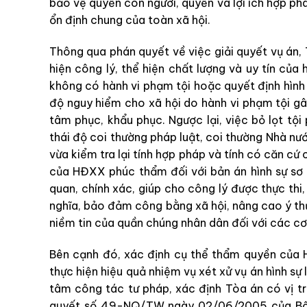
bảo vệ quyền con người, quyền và lợi ích hợp p
ổn định chung của toàn xã hội.
Thông qua phán quyết về việc giải quyết vụ án, T
hiện công lý, thể hiện chất lượng và uy tín của
không có hành vi phạm tội hoặc quyết định hình
độ nguy hiểm cho xã hội do hành vi phạm tội gâ
tâm phục, khẩu phục. Ngược lại, việc bỏ lọt tộ
thái độ coi thường pháp luật, coi thường Nhà nư
vừa kiểm tra lại tính hợp pháp và tính có căn c
của HĐXX phúc thẩm đối với bản án hình sự sơ
quan, chính xác, giúp cho công lý được thực th
nghĩa, bảo đảm công bằng xã hội, nâng cao ý th
niềm tin của quần chúng nhân dân đối với các cơ
Bên cạnh đó, xác định cụ thể thẩm quyền của 
thực hiện hiệu quả nhiệm vụ xét xử vụ án hình sự
tâm công tác tư pháp, xác định Tòa án có vị trí
quyết số 49-NQ/TW ngày 02/06/2005 của Bộ Ch