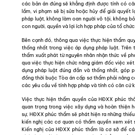
các bản án đúng sẽ khẳng định được tính có căn
lầm, vi phạm sẽ bị sửa hoặc hủy để giải quyết 
pháp luật, không làm oan người vô tội, không bỏ
con người, quyền và lợi ích hợp pháp của tổ chức
Bên cạnh đó, thông qua việc thực hiện thẩm q
thống nhất trong việc áp dụng pháp luật. Trên 
thẩm xuất phát từ nguyên nhân nhận thức về ph
qua việc thực hiện chức năng giám đốc việc xé
dụng pháp luật đúng đắn và thống nhất, góp p
đồng thời buộc Tòa án cấp sơ thẩm phải nâng ca
các yêu cầu về tính hợp pháp và tính có căn cứ k
Việc thực hiện thẩm quyền của HĐXX phúc thẩ
quan trọng trong việc xây dựng và hoàn thiện hệ
sự, HĐXX phúc thẩm sẽ phát hiện ra những thiếu 
kiến nghị các cơ quan có thẩm quyền xem xét s
Kiến nghị của HĐXX phúc thẩm là cơ sở để cá