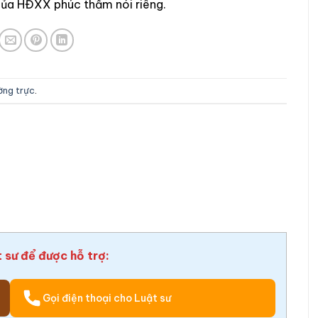
của HĐXX phúc thẩm nói riêng.
ường trực
.
t sư để được hỗ trợ:
Gọi điện thoại cho Luật sư