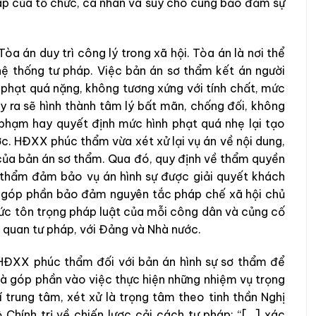
háp của tổ chức, cá nhân và suy cho cùng bảo đảm sự
òa án duy trì công lý trong xã hội. Tòa án là nơi thể
 hệ thống tư pháp. Việc bản án sơ thẩm kết án người
 phạt quá nặng, không tương xứng với tính chất, mức
y ra sẽ hình thành tâm lý bất mãn, chống đối, không
i phạm hay quyết định mức hình phạt quá nhẹ lại tạo
ớc. HĐXX phúc thẩm vừa xét xử lại vụ án về nội dung,
ứ của bản án sơ thẩm. Qua đó, quy định về thẩm quyền
 thẩm đảm bảo vụ án hình sự được giải quyết khách
i, góp phần bảo đảm nguyên tắc pháp chế xã hội chủ
ức tôn trọng pháp luật của mỗi công dân và củng cố
 quan tư pháp, với Đảng và Nhà nước.
HĐXX phúc thẩm đối với bản án hình sự sơ thẩm để
 là góp phần vào việc thực hiện những nhiệm vụ trọng
 trung tâm, xét xử là trọng tâm theo tinh thần Nghị
ính trị về chiến lược cải cách tư pháp: “[…] xác