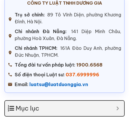
CÔNG TY LUẬT TNHH DƯƠNG GIA
Trụ sở chính:
89 Tô Vĩnh Diện, phường Khương
Đình, Hà Nội.
Chi nhánh Đà Nẵng:
141 Diệp Minh Châu,
phường Hoà Xuân, Đà Nẵng.
Chi nhánh TPHCM:
161A Đào Duy Anh, phường
Đức Nhuận, TPHCM.
Tổng đài tư vấn pháp luật:
1900.6568
Số điện thoại Luật sư:
037.6999996
Email:
luatsu@luatduonggia.vn
Mục lục