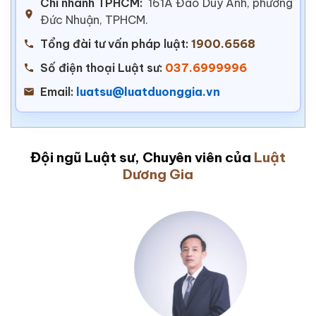
Chi nhánh TPHCM:
161A Đào Duy Anh, phường
Đức Nhuận, TPHCM.
Tổng đài tư vấn pháp luật:
1900.6568
Số điện thoại Luật sư:
037.6999996
Email:
luatsu@luatduonggia.vn
Đội ngũ Luật sư, Chuyên viên của
Luật
Dương Gia