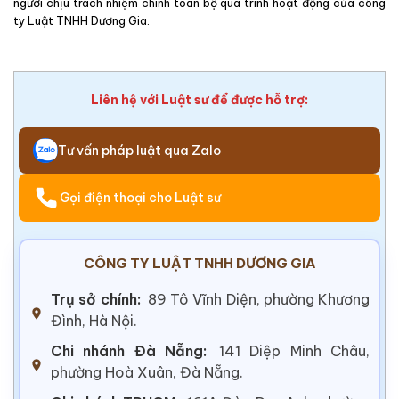
người chịu trách nhiệm chính toàn bộ quá trình hoạt động của công
ty Luật TNHH Dương Gia.
Liên hệ với Luật sư để được hỗ trợ:
Tư vấn pháp luật qua Zalo
Gọi điện thoại cho Luật sư
CÔNG TY LUẬT TNHH DƯƠNG GIA
Trụ sở chính:
89 Tô Vĩnh Diện, phường Khương
Đình, Hà Nội.
Chi nhánh Đà Nẵng:
141 Diệp Minh Châu,
phường Hoà Xuân, Đà Nẵng.