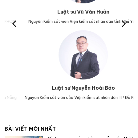
Luật sư Vũ Văn Huân
M.
Nguyên Kiểm sát viên Viện kiểm sát nhân dân tỉnh Phú Yên.
Trư
Luật sư Nguyễn Hoài Bão
g.
Nguyên Kiểm sát viên của Viện kiểm sát nhân dân TP Đà Nẵng.
Lu
BÀI VIẾT MỚI NHẤT