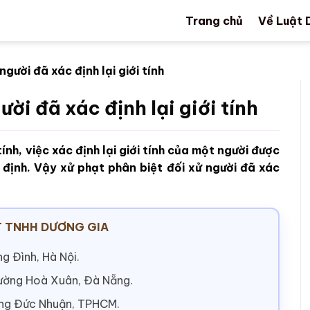
Trang chủ
Về Luật 
gười đã xác định lại giới tính
ời đã xác định lại giới tính
ính, việc xác định lại giới tính của một người được
 định. Vậy xử phạt phân biệt đối xử người đã xác
 TNHH DƯƠNG GIA
g Đình, Hà Nội.
hường Hoà Xuân, Đà Nẵng.
ờng Đức Nhuận, TPHCM.