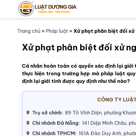
Bỏ
qua
nội
dung
Trang chủ
»
Pháp luật
»
Xử phạt phân biệt đối xử n
Xử phạt phân biệt đối xử ngư
Cá nhân hoàn toàn có quyền xác định lại giới t
thực hiện trong trường hợp mà pháp luật quy
định lại giới tính được quy định như thế nào?
CÔNG TY LUẬT
Trụ sở chính:
89 Tô Vĩnh Diện, phường Khươn
Chi nhánh Đà Nẵng:
141 Diệp Minh Châu, p
Chi nhánh TPHCM:
161A Đào Duy Anh, phư