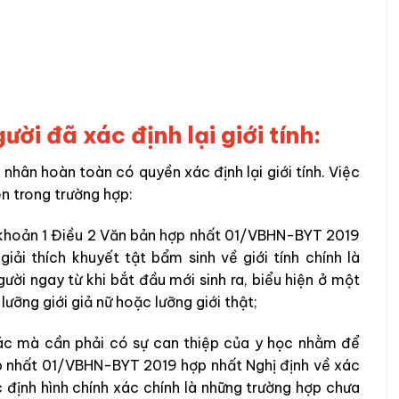
ười đã xác định lại giới tính:
á nhân hoàn
toàn
có quyền xác định lại giới tính. Việc
ện trong trường hợp:
h: khoản 1 Điều 2 Văn bản hợp nhất 01/VBHN-BYT 2019
giải thích khuyết tật bẩm sinh về giới tính chính
là
ười ngay từ khi bắt
đầu
mới sinh ra, biểu hiện ở một
ưỡng giới giả nữ hoặc lưỡng giới thật;
xác mà cần
phải
có sự can thiệp của y học nhằm
để
hợp nhất 01/VBHN-BYT 2019 hợp nhất Nghị định về xác
ợc định hình chính xác chính
là những trường hợp chưa