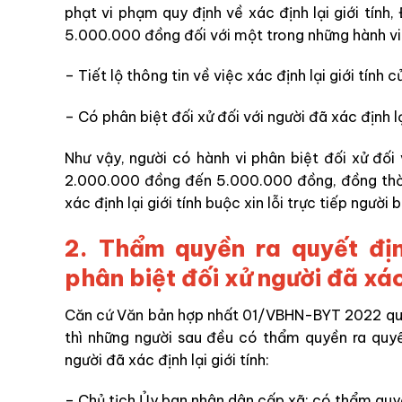
phạt vi phạm quy định về xác định lại giới tính
5.000.000 đồng đối với một trong những hành vi
– Tiết lộ thông tin về việc xác định lại giới tính 
– Có
p
hân biệt đối xử đối với người đã xác định lại
Như vậy, người có hành vi phân biệt đối xử đối v
2.000.000 đồng đến 5.000.000 đồng, đồng thời 
xác định lại giới tính buộc xin lỗi trực tiếp người 
2. Thẩm
quyền ra quyết đị
phân biệt đối xử người đã xác 
Căn
cứ
Văn bản hợp nhất 01/VBHN-BYT 2022 quy đ
thì những người sau đều có thẩm quyền ra quyế
người đã xác định lại giới tính
:
– Chủ tịch Ủy ban nhân dân cấp xã: có thẩm qu