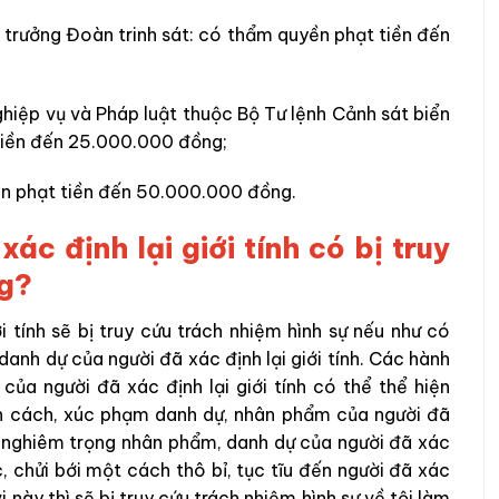
 trưởng Đoàn trinh sát: có thẩm quyền phạt tiền đến
hiệp vụ và Pháp luật thuộc Bộ Tư lệnh Cảnh sát biển
tiền đến 25.000.000 đồng;
ền phạt tiền đến 50.000.000 đồng.
xác định lại giới tính có bị truy
ng?
i tính sẽ bị truy cứu trách nhiệm hình sự nếu như có
nh dự của người đã xác định lại giới tính
. C
ác hành
ủa người đã xác định lại giới tính có thể thể hiện
n cách, xúc phạm danh dự, nhân phẩm của người đã
nghiêm trọng nhân phẩm, danh dự của người đã xác
ục, chửi bới một cách thô bỉ, tục tĩu
đến người đã xác
i này thì sẽ bị truy cứu trách nhiệm hình sự về tội làm