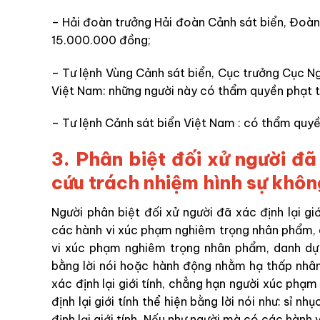
– Hải đoàn trưởng Hải đoàn Cảnh sát biển, Đoàn
15.000.000 đồng;
– Tư lệnh Vùng Cảnh sát biển, Cục trưởng Cục Ng
Việt Nam: những
người này
có thẩm quyền phạt 
– Tư lệnh Cảnh sát biển Việt Nam : có thẩm quy
3. Phân biệt đối xử người đã 
cứu trách nhiệm hình sự khô
Người phân biệt đối xử người đã xác định lại giớ
các hành vi xúc phạm nghiêm trọng nhân phẩm, da
vi xúc phạm nghiêm trọng nhân phẩm, danh dự c
bằng lời nói hoặc hành động nhằm hạ thấp nhâ
xác định lại giới tính, chẳng hạn người
xúc phạm 
định lại giới tính thể hiện bằng lời nói như: sỉ nh
định lại giới tính. Nếu như người mà có các hành v