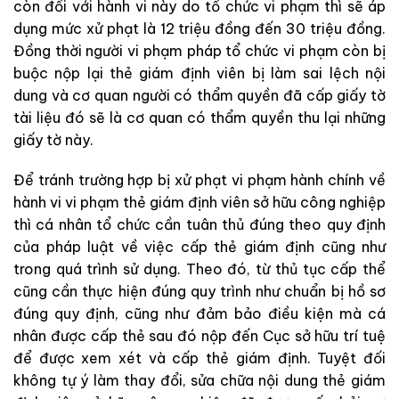
còn đối với hành vi này do tổ chức vi phạm thì sẽ áp
dụng mức xử phạt là 12 triệu đồng đến 30 triệu đồng.
Đồng thời người vi phạm pháp tổ chức vi phạm còn bị
buộc nộp lại thẻ giám định viên bị làm sai lệch nội
dung và cơ quan người có thẩm quyền đã cấp giấy tờ
tài liệu đó sẽ là cơ quan có thẩm quyền thu lại những
giấy tờ này.
Để tránh trường hợp bị xử phạt vi phạm hành chính về
hành vi vi phạm thẻ giám định viên sở hữu công nghiệp
thì cá nhân tổ chức cần tuân thủ đúng theo quy định
của pháp luật về việc cấp thẻ giám định cũng như
trong quá trình sử dụng. Theo đó, từ thủ tục cấp thể
cũng cần thực hiện đúng quy trình như chuẩn bị hồ sơ
đúng quy định, cũng như đảm bảo điều kiện mà cá
nhân được cấp thẻ sau đó nộp đến Cục sở hữu trí tuệ
để được xem xét và cấp thẻ giám định. Tuyệt đối
không tự ý làm thay đổi, sửa chữa nội dung thẻ giám