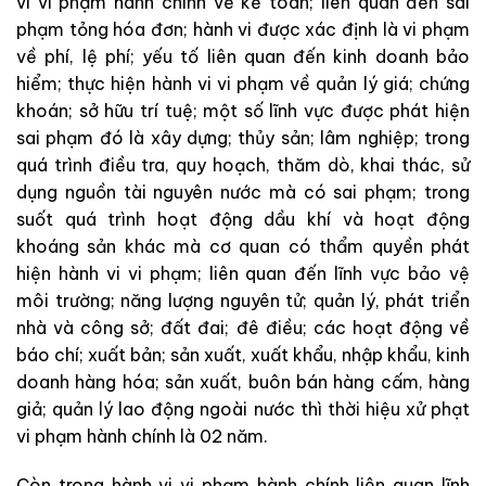
vi vi phạm hành chính về kế toán; liên quan đến sai
phạm tỏng hóa đơn; hành vi được xác định là vi phạm
về phí, lệ phí; yếu tố liên quan đến kinh doanh bảo
hiểm; thực hiện hành vi vi phạm về quản lý giá; chứng
khoán; sở hữu trí tuệ; một số lĩnh vực được phát hiện
sai phạm đó là xây dựng; thủy sản; lâm nghiệp; trong
quá trình điều tra, quy hoạch, thăm dò, khai thác, sử
dụng nguồn tài nguyên nước mà có sai phạm; trong
suốt quá trình hoạt động dầu khí và hoạt động
khoáng sản khác mà cơ quan có thẩm quyền phát
hiện hành vi vi phạm; liên quan đến lĩnh vực bảo vệ
môi trường; năng lượng nguyên tử; quản lý, phát triển
nhà và công sở; đất đai; đê điều; các hoạt động về
báo chí; xuất bản; sản xuất, xuất khẩu, nhập khẩu, kinh
doanh hàng hóa; sản xuất, buôn bán hàng cấm, hàng
giả; quản lý lao động ngoài nước thì thời hiệu xử phạt
vi phạm hành chính là 02 năm.
Còn trong hành vi vi phạm hành chính liên quan lĩnh