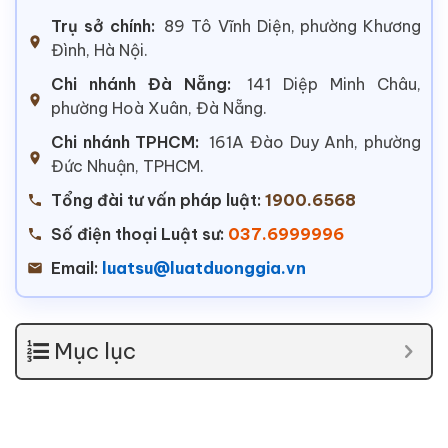
Trụ sở chính:
89 Tô Vĩnh Diện, phường Khương
Đình, Hà Nội.
Chi nhánh Đà Nẵng:
141 Diệp Minh Châu,
phường Hoà Xuân, Đà Nẵng.
Chi nhánh TPHCM:
161A Đào Duy Anh, phường
Đức Nhuận, TPHCM.
Tổng đài tư vấn pháp luật:
1900.6568
Số điện thoại Luật sư:
037.6999996
Email:
luatsu@luatduonggia.vn
Mục lục