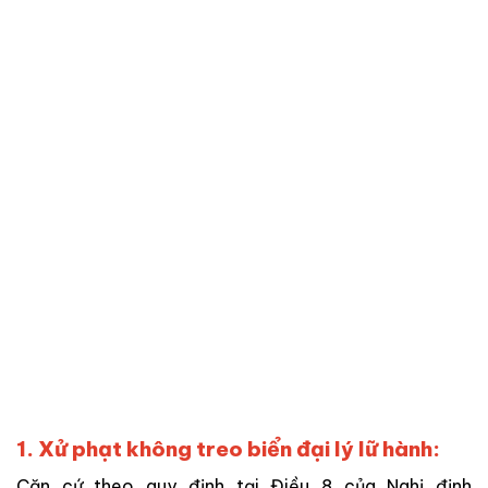
1. Xử phạt không treo biển đại lý lữ hành:
Căn cứ theo quy định tại Điều 8 của Nghị định