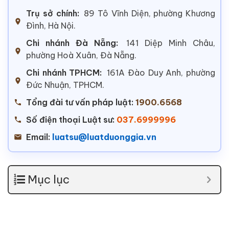
Trụ sở chính:
89 Tô Vĩnh Diện, phường Khương
Đình, Hà Nội.
Chi nhánh Đà Nẵng:
141 Diệp Minh Châu,
phường Hoà Xuân, Đà Nẵng.
Chi nhánh TPHCM:
161A Đào Duy Anh, phường
Đức Nhuận, TPHCM.
Tổng đài tư vấn pháp luật:
1900.6568
Số điện thoại Luật sư:
037.6999996
Email:
luatsu@luatduonggia.vn
Mục lục