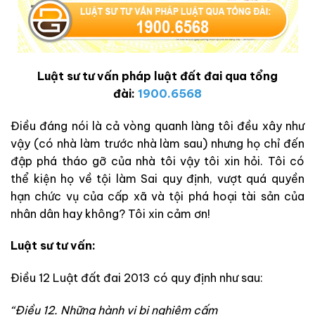
Luật sư tư vấn pháp luật đất đai qua tổng
đài:
1900.6568
Điều đáng nói là cả vòng quanh làng tôi đều xây như
vậy (có nhà làm trước nhà làm sau) nhưng họ chỉ đến
đập phá tháo gỡ của nhà tôi vậy tôi xin hỏi. Tôi có
thể kiện họ về tội làm Sai quy định, vượt quá quyền
hạn chức vụ của cấp xã và tội phá hoại tài sản của
nhân dân hay không? Tôi xin cảm ơn!
Luật sư tư vấn:
Điều 12 Luật đất đai 2013 có quy định như sau:
“Điều 12
. Những hành vi bị nghiêm cấm