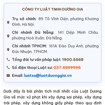
CÔNG TY LUẬT TNHH DƯƠNG GIA
Trụ sở chính:
89 Tô Vĩnh Diện, phường Khương
Đình, Hà Nội.
Chi nhánh Đà Nẵng:
141 Diệp Minh Châu,
phường Hoà Xuân, Đà Nẵng.
Chi nhánh TPHCM:
161A Đào Duy Anh, phường
Đức Nhuận, TPHCM.
Tổng đài tư vấn pháp luật:
1900.6568
Số điện thoại Luật sư:
037.6999996
Email:
luatsu@luatduonggia.vn
Dưới đây là bài phân tích mới nhất của Luật Dương
Gia về mức xử phạt khi xây dựng sai phép, xây dựng
trái phép, xây dựng không giấy phép theo quy định