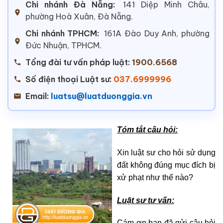
Chi nhánh Đà Nẵng:
141 Diệp Minh Châu,
phường Hoà Xuân, Đà Nẵng.
Chi nhánh TPHCM:
161A Đào Duy Anh, phường
Đức Nhuận, TPHCM.
Tổng đài tư vấn pháp luật:
1900.6568
Số điện thoại Luật sư:
037.6999996
Email:
luatsu@luatduonggia.vn
Tóm tắt câu hỏi:
Xin luật sư cho hỏi sử dụng
đất không đúng mục đích bị
xử phạt như thế nào?
Luật sư tư vấn:
Cám ơn bạn đã gửi câu hỏi