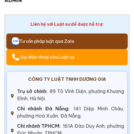
ADMIN
Liên hệ với Luật sư để được hỗ trợ:
Tư vấn pháp luật qua Zalo
Gọi điện thoại cho Luật sư
CÔNG TY LUẬT TNHH DƯƠNG GIA
Trụ sở chính:
89 Tô Vĩnh Diện, phường Khương
Đình, Hà Nội.
Chi nhánh Đà Nẵng:
141 Diệp Minh Châu,
phường Hoà Xuân, Đà Nẵng.
Chi nhánh TPHCM:
161A Đào Duy Anh, phường
Đức Nhuận, TPHCM.