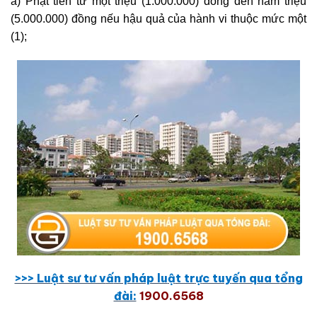
a) Phạt tiền từ một triệu (1.000.000) đồng đến năm triệu
(5.000.000) đồng nếu hậu quả của hành vi thuộc mức một
(1);
>>> Lu
ậ
t sư tư v
ấ
n pháp lu
ậ
t tr
ự
c tuy
ế
n qua t
ổ
ng
đài:
1900.6568