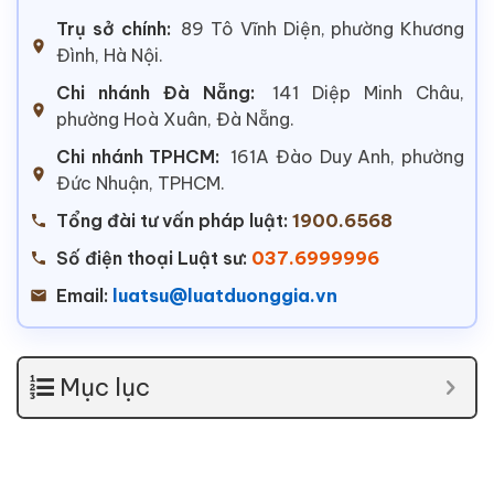
Trụ sở chính:
89 Tô Vĩnh Diện, phường Khương
Đình, Hà Nội.
Chi nhánh Đà Nẵng:
141 Diệp Minh Châu,
phường Hoà Xuân, Đà Nẵng.
Chi nhánh TPHCM:
161A Đào Duy Anh, phường
Đức Nhuận, TPHCM.
Tổng đài tư vấn pháp luật:
1900.6568
Số điện thoại Luật sư:
037.6999996
Email:
luatsu@luatduonggia.vn
Mục lục