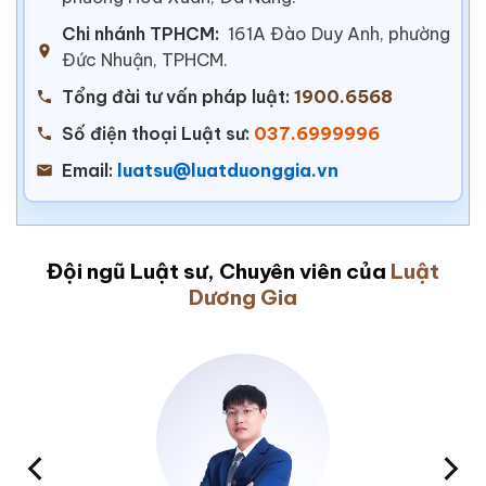
Chi nhánh TPHCM:
161A Đào Duy Anh, phường
Đức Nhuận, TPHCM.
Tổng đài tư vấn pháp luật:
1900.6568
Số điện thoại Luật sư:
037.6999996
Email:
luatsu@luatduonggia.vn
Đội ngũ Luật sư, Chuyên viên của
Luật
Dương Gia