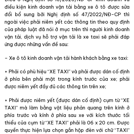
điều kiện kinh doanh vận tải bằng xe ô tô được sửa
đổi bổ sung bởi Nghị định số 47/2022/NĐ-CP thì
ngoài việc phải niêm yết các thông tin theo quy định
của pháp luật đã nói ở mục trên thì người kinh doanh
vận tải, dịch vụ hỗ trợ vận tải là xe taxi sẽ phải đáp
ứng được những vấn đề sau:
– Xe ô tô kinh doanh vận tải hành khách bằng xe taxi:
+ Phải có phù hiệu “XE TAXI” và phải được dán cố định
ở phía bên phải mặt trong kính trước của xe; phải
được niêm yết đầy đủ các thông tin trên xe;
+ Phải được niêm yết (được dán cố định) cụm từ “XE
TAXI” mà làm bằng vật liệu phản quang trên kính ở
phía trước và kính ở phía sau xe với kích thước tối
thiểu của cụm từ “XE TAXI” phải là 06 x 20 cm. Được
quyền thực hiện lựa chọn gắn hộp đèn với chữ “TAXI”