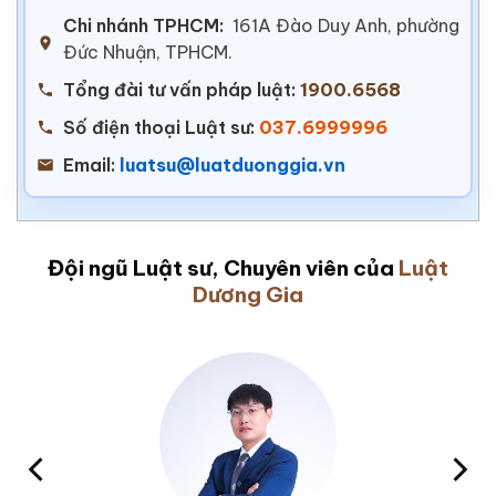
Chi nhánh TPHCM:
161A Đào Duy Anh, phường
Đức Nhuận, TPHCM.
Tổng đài tư vấn pháp luật:
1900.6568
Số điện thoại Luật sư:
037.6999996
Email:
luatsu@luatduonggia.vn
Đội ngũ Luật sư, Chuyên viên của
Luật
Dương Gia