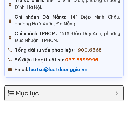
Trụ sở chính:
89 Tô Vĩnh Diện, phường Khương
Đình, Hà Nội.
Chi nhánh Đà Nẵng:
141 Diệp Minh Châu,
phường Hoà Xuân, Đà Nẵng.
Chi nhánh TPHCM:
161A Đào Duy Anh, phường
Đức Nhuận, TPHCM.
Tổng đài tư vấn pháp luật:
1900.6568
Số điện thoại Luật sư:
037.6999996
Email:
luatsu@luatduonggia.vn
Mục lục