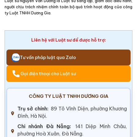
Luật sư Nguyễn Văn Dương là Luật sư sáng lập, giám đốc điều hành,
người chịu trách nhiệm chính toàn bộ quá trình hoạt động của công
ty Luật TNHH Dương Gia.
Liên hệ với Luật sư để được hỗ trợ:
Tư vấn pháp luật qua Zalo
Gọi điện thoại cho Luật sư
CÔNG TY LUẬT TNHH DƯƠNG GIA
Trụ sở chính:
89 Tô Vĩnh Diện, phường Khương
Đình, Hà Nội.
Chi nhánh Đà Nẵng:
141 Diệp Minh Châu,
phường Hoà Xuân, Đà Nẵng.