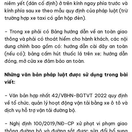
niêm yết (dán cố định) ở trên kính ngay phía trước và
kính phía sau xe theo mẫu quy định của pháp luật (trừ
trường hợp xe taxi có gắn hộp đèn).
– Trong xe phải có Bảng hướng dẫn về an toàn giao
thông và phải có thoát hiểm cho hành khách, các nội
dung chính bao gồm có: hướng dẫn cài dây an toàn
(nếu có); bảng cấm hút thuốc lá trên xe; hướng dẫn
đóng, mở cửa xe đảm bảo an toàn.
Những văn bản pháp luật được sử dụng trong bài
viết:
– Văn bản hợp nhất 42/VBHN-BGTVT 2022 quy định
về tổ chức, quản lý hoạt động vận tải bằng xe ô tô và
dịch vụ hỗ trợ vận tải đường bộ.
– Nghị định 100/2019/NĐ-CP xử phạt vi phạm giao
thông đường bộ và đường sắt được sửa đổi bổ sung