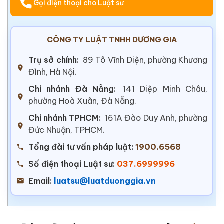
Gọi điện thoại cho Luật sư
CÔNG TY LUẬT TNHH DƯƠNG GIA
Trụ sở chính:
89 Tô Vĩnh Diện, phường Khương
Đình, Hà Nội.
Chi nhánh Đà Nẵng:
141 Diệp Minh Châu,
phường Hoà Xuân, Đà Nẵng.
Chi nhánh TPHCM:
161A Đào Duy Anh, phường
Đức Nhuận, TPHCM.
Tổng đài tư vấn pháp luật:
1900.6568
Số điện thoại Luật sư:
037.6999996
Email:
luatsu@luatduonggia.vn