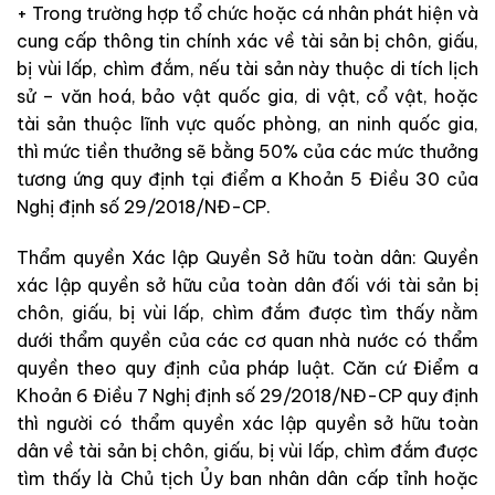
+ Trong trường hợp tổ chức hoặc cá nhân phát hiện và
cung cấp thông tin chính xác về tài sản bị chôn, giấu,
bị vùi lấp, chìm đắm, nếu tài sản này thuộc di tích lịch
sử – văn hoá, bảo vật quốc gia, di vật, cổ vật, hoặc
tài sản thuộc lĩnh vực quốc phòng, an ninh quốc gia,
thì mức tiền thưởng sẽ bằng 50% của các mức thưởng
tương ứng quy định tại điểm a Khoản 5 Điều 30 của
Nghị định số 29/2018/NĐ-CP.
Thẩm quyền Xác lập Quyền Sở hữu toàn dân: Quyền
xác lập quyền sở hữu của toàn dân đối với tài sản bị
chôn, giấu, bị vùi lấp, chìm đắm được tìm thấy nằm
dưới thẩm quyền của các cơ quan nhà nước có thẩm
quyền theo quy định của pháp luật. Căn cứ Điểm a
Khoản 6 Điều 7 Nghị định số 29/2018/NĐ-CP quy định
thì người có thẩm quyền xác lập quyền sở hữu toàn
dân về tài sản bị chôn, giấu, bị vùi lấp, chìm đắm được
tìm thấy là Chủ tịch Ủy ban nhân dân cấp tỉnh hoặc