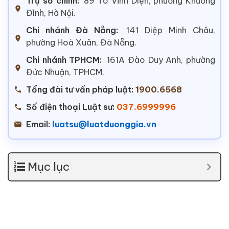
Trụ sở chính:
89 Tô Vĩnh Diện, phường Khương
Đình, Hà Nội.
Chi nhánh Đà Nẵng:
141 Diệp Minh Châu,
phường Hoà Xuân, Đà Nẵng.
Chi nhánh TPHCM:
161A Đào Duy Anh, phường
Đức Nhuận, TPHCM.
Tổng đài tư vấn pháp luật:
1900.6568
Số điện thoại Luật sư:
037.6999996
Email:
luatsu@luatduonggia.vn
Mục lục