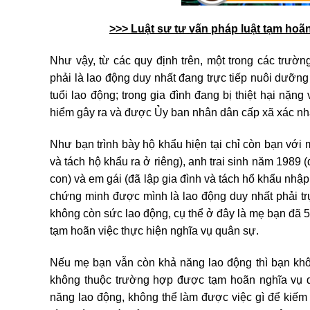
>>> Luật sư tư vấn pháp luật tạm hoã
Như vậy, từ các quy định trên, một trong các trư
phải là lao động duy nhất đang trực tiếp nuôi dưỡ
tuổi lao động; trong gia đình đang bị thiệt hại nặng 
hiểm gây ra và được Ủy ban nhân dân cấp xã xác n
Như bạn trình bày hộ khẩu hiện tại chỉ còn bạn với 
và tách hộ khẩu ra ở riêng), anh trai sinh năm 1989 (
con) và em gái (đã lập gia đình và tách hổ khẩu nhậ
chứng minh được mình là lao động duy nhất phải tr
không còn sức lao động, cụ thể ở đây là mẹ bạn đã 5
tạm hoãn việc thực hiện nghĩa vụ quân sự.
Nếu mẹ bạn vẫn còn khả năng lao động thì bạn khôn
không thuộc trường hợp được tạm hoãn nghĩa vụ q
năng lao động, không thể làm được việc gì để kiếm r