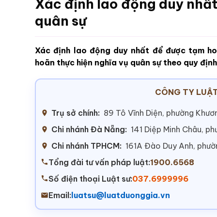
Xác định lao động duy nhấ
quân sự
Xác định lao động duy nhất để được tạm h
hoãn thực hiện nghĩa vụ quân sự theo quy địn
CÔNG TY LUẬT
Trụ sở chính:
89 Tô Vĩnh Diện, phường Khươn
Chi nhánh Đà Nẵng:
141 Diệp Minh Châu, p
Chi nhánh TPHCM:
161A Đào Duy Anh, phư
Tổng đài tư vấn pháp luật:
1900.6568
Số điện thoại Luật sư:
037.6999996
Email:
luatsu@luatduonggia.vn