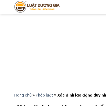
Bỏ
qua
nội
dung
Trang chủ
»
Pháp luật
»
Xác định lao động duy n