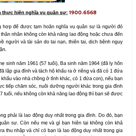
1900.6568
n thực hiện nghĩa vụ quân sự:
ờng hợp để được tạm hoãn nghĩa vụ quân sự là người đó
ng thân nhân không còn khả năng lao động hoặc chưa đến
về người và tài sản do tai nạn, thiên tai, dịch bệnh nguy
hận.
mẹ sinh năm 1961 (57 tuổi), Ba sinh năm 1964 (đã ly hôn
đã lập gia đình và tách hộ khẩu ra ở riêng và đã có 1 đứa
p khẩu vào nhà chồng ở tỉnh khác, có 1 đứa con), nếu bạn
ực tiếp chăm sóc, nuôi dưỡng người khác trong gia đình
7 tuổi, nếu không còn khả năng lao động thì bạn sẽ được
g phải là lao động duy nhất trong gia đình. Do đó, bạn
uân sự. Còn nếu mẹ và gì bạn hiện tại không còn khả
a thu nhập và chỉ có bạn là lao động duy nhất trong gia