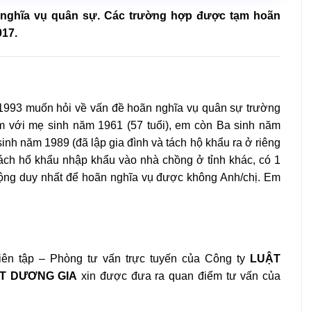
 nghĩa vụ quân sự. Các trường hợp được tạm hoãn
017.
1993 muốn hỏi về vấn đề hoãn nghĩa vụ quân sự trường
em với mẹ sinh năm 1961 (57 tuổi), em còn Ba sinh năm
 sinh năm 1989 (đã lập gia đình và tách hộ khẩu ra ở riêng
tách hổ khẩu nhập khẩu vào nhà chồng ở tỉnh khác, có 1
động duy nhất để hoãn nghĩa vụ được không Anh/chị. Em
ên tập – Phòng tư vấn trực tuyến của Công ty
LUẬT
T DƯƠNG GIA
xin được đưa ra quan điểm tư vấn của