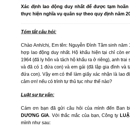
Xác định lao động duy nhất để được tạm hoãn
thực hiện nghĩa vụ quân sự theo quy định năm 2
Tóm tắt câu hỏi:
Chào Anh/chị, Em tên: Nguyễn Đình Tâm sinh năm 
hợp lao động duy nhất. Hộ khẩu hiện tại chỉ còn 
1964 (đã ly hôn và tách hộ khẩu ra ở riêng), anh trai
và đã có 1 đứa con) và em gái (đã lập gia đình và 
đứa con). Vậy em có thể làm giấy xác nhận là lao 
cảm ơn! nếu có trình tự thủ tục như thế nào?
Luật sư tư vấn:
Cám ơn bạn đã gửi câu hỏi của mình đến Ban bi
DƯƠNG GIA
. Với thắc mắc của bạn, Công ty
LUẬ
mình như sau: