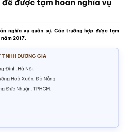
t để được tạm hoãn nghĩa vụ
oãn nghĩa vụ quân sự. Các trường hợp được tạm
h năm 2017.
 TNHH DƯƠNG GIA
g Đình, Hà Nội.
hường Hoà Xuân, Đà Nẵng.
ờng Đức Nhuận, TPHCM.