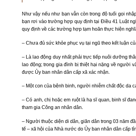
Như vậy nếu như bạn vẫn còn trong độ tuổi gọi nhậ
bạn rơi vào trường hợp quy định tại Điều 41 Luật 
quy định về các trường hợp tạm hoãn thực hiện ngh
– Chưa đủ sức khỏe phục vụ tại ngũ theo kết luận 
– Là lao động duy nhất phải trực tiếp nuôi dưỡng t
lao động; trong gia đình bị thiệt hại nặng về người v
được Ủy ban nhân dân cấp xã xác nhận.
– Một con của bệnh binh, người nhiễm chất độc da 
– Có anh, chị hoặc em ruột là hạ sĩ quan, binh sĩ đan
tham gia Công an nhân dân.
– Người thuộc diện di dân, giãn dân trong 03 năm đầu
tế – xã hội của Nhà nước do Ủy ban nhân dân cấp tỉn