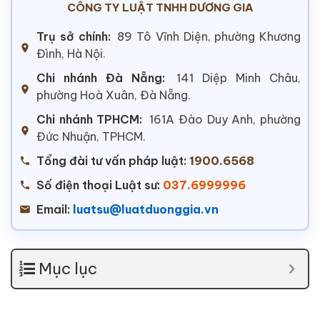
CÔNG TY LUẬT TNHH DƯƠNG GIA
Trụ sở chính:
89 Tô Vĩnh Diện, phường Khương
Đình, Hà Nội.
Chi nhánh Đà Nẵng:
141 Diệp Minh Châu,
phường Hoà Xuân, Đà Nẵng.
Chi nhánh TPHCM:
161A Đào Duy Anh, phường
Đức Nhuận, TPHCM.
Tổng đài tư vấn pháp luật:
1900.6568
Số điện thoại Luật sư:
037.6999996
Email:
luatsu@luatduonggia.vn
Mục lục