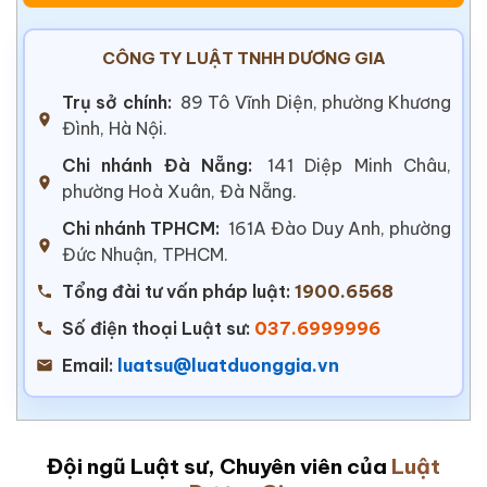
CÔNG TY LUẬT TNHH DƯƠNG GIA
Trụ sở chính:
89 Tô Vĩnh Diện, phường Khương
Đình, Hà Nội.
Chi nhánh Đà Nẵng:
141 Diệp Minh Châu,
phường Hoà Xuân, Đà Nẵng.
Chi nhánh TPHCM:
161A Đào Duy Anh, phường
Đức Nhuận, TPHCM.
Tổng đài tư vấn pháp luật:
1900.6568
Số điện thoại Luật sư:
037.6999996
Email:
luatsu@luatduonggia.vn
Đội ngũ Luật sư, Chuyên viên của
Luật