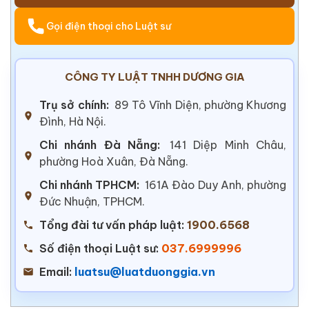
Gọi điện thoại cho Luật sư
CÔNG TY LUẬT TNHH DƯƠNG GIA
Trụ sở chính:
89 Tô Vĩnh Diện, phường Khương
Đình, Hà Nội.
Chi nhánh Đà Nẵng:
141 Diệp Minh Châu,
phường Hoà Xuân, Đà Nẵng.
Chi nhánh TPHCM:
161A Đào Duy Anh, phường
Đức Nhuận, TPHCM.
Tổng đài tư vấn pháp luật:
1900.6568
Số điện thoại Luật sư:
037.6999996
Email:
luatsu@luatduonggia.vn