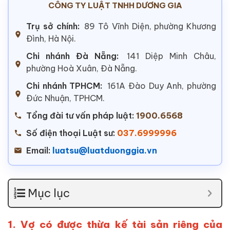
CÔNG TY LUẬT TNHH DƯƠNG GIA
Trụ sở chính:
89 Tô Vĩnh Diện, phường Khương
Đình, Hà Nội.
Chi nhánh Đà Nẵng:
141 Diệp Minh Châu,
phường Hoà Xuân, Đà Nẵng.
Chi nhánh TPHCM:
161A Đào Duy Anh, phường
Đức Nhuận, TPHCM.
Tổng đài tư vấn pháp luật:
1900.6568
Số điện thoại Luật sư:
037.6999996
Email:
luatsu@luatduonggia.vn
Mục lục
1. Vợ có được thừa kế tài sản riêng của