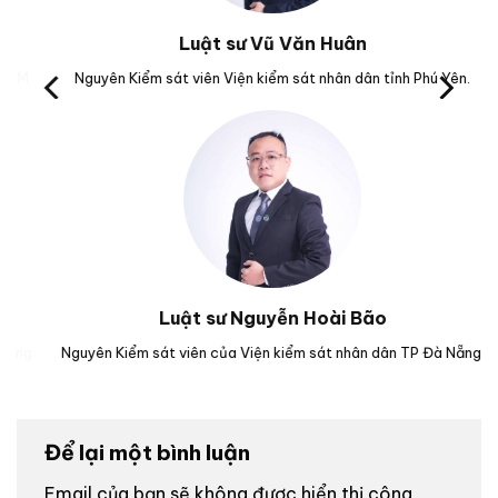
Luật sư Vũ Văn Huân
Nguyên Kiểm sát viên Viện kiểm sát nhân dân tỉnh Phú Yên.
Trưở
Luật sư Nguyễn Hoài Bão
.
Nguyên Kiểm sát viên của Viện kiểm sát nhân dân TP Đà Nẵng.
Luậ
Để lại một bình luận
Email của bạn sẽ không được hiển thị công