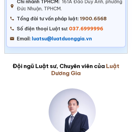
Chi nhánh TPHCM:
161A Đào Duy Anh, phường
Đức Nhuận, TPHCM.
Tổng đài tư vấn pháp luật:
1900.6568
Số điện thoại Luật sư:
037.6999996
Email:
luatsu@luatduonggia.vn
Đội ngũ Luật sư, Chuyên viên của
Luật
Dương Gia