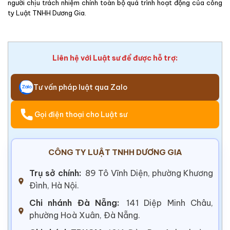
người chịu trách nhiệm chính toàn bộ quá trình hoạt động của công
ty Luật TNHH Dương Gia.
Liên hệ với Luật sư để được hỗ trợ:
Tư vấn pháp luật qua Zalo
Gọi điện thoại cho Luật sư
CÔNG TY LUẬT TNHH DƯƠNG GIA
Trụ sở chính:
89 Tô Vĩnh Diện, phường Khương
Đình, Hà Nội.
Chi nhánh Đà Nẵng:
141 Diệp Minh Châu,
phường Hoà Xuân, Đà Nẵng.