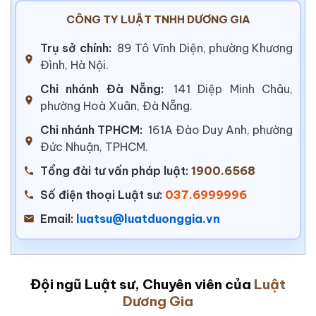
CÔNG TY LUẬT TNHH DƯƠNG GIA
Trụ sở chính:
89 Tô Vĩnh Diện, phường Khương
Đình, Hà Nội.
Chi nhánh Đà Nẵng:
141 Diệp Minh Châu,
phường Hoà Xuân, Đà Nẵng.
Chi nhánh TPHCM:
161A Đào Duy Anh, phường
Đức Nhuận, TPHCM.
Tổng đài tư vấn pháp luật:
1900.6568
Số điện thoại Luật sư:
037.6999996
Email:
luatsu@luatduonggia.vn
Đội ngũ Luật sư, Chuyên viên của
Luật
Dương Gia