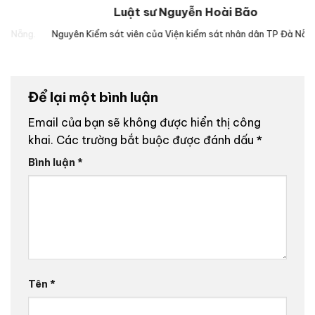
Luật sư Nguyễn Hoài Bão
g.
Nguyên Kiểm sát viên của Viện kiểm sát nhân dân TP Đà Nẵng.
Lu
Để lại một bình luận
Email của bạn sẽ không được hiển thị công
khai.
Các trường bắt buộc được đánh dấu
*
Bình luận
*
Tên
*