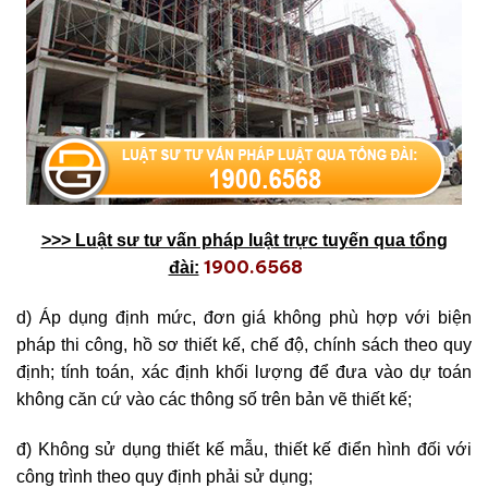
>>> Lu
ậ
t sư tư v
ấ
n pháp lu
ậ
t tr
ự
c tuy
ế
n qua t
ổ
ng
1900.6568
đài:
d) Áp dụng định mức, đơn giá không phù hợp với biện
pháp thi công, hồ sơ thiết kế, chế độ, chính sách theo quy
định; tính toán, xác định khối lượng để đưa vào dự toán
không căn cứ vào các thông số trên bản vẽ thiết kế;
đ) Không sử dụng thiết kế mẫu, thiết kế điển hình đối với
công trình theo quy định phải sử dụng;